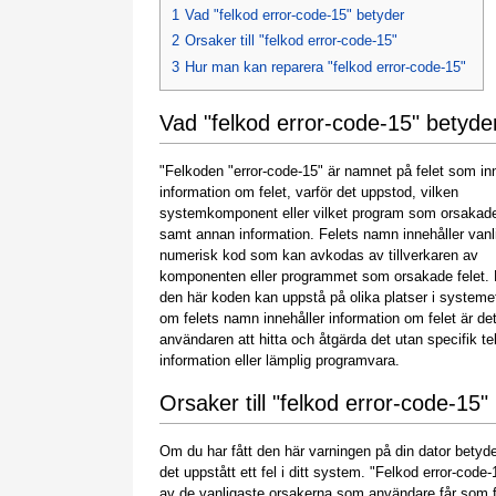
1
Vad "felkod error-code-15" betyder
2
Orsaker till "felkod error-code-15"
3
Hur man kan reparera "felkod error-code-15"
Vad "felkod error-code-15" betyde
"Felkoden "error-code-15" är namnet på felet som in
information om felet, varför det uppstod, vilken
systemkomponent eller vilket program som orsakade
samt annan information. Felets namn innehåller vanl
numerisk kod som kan avkodas av tillverkaren av
komponenten eller programmet som orsakade felet.
den här koden kan uppstå på olika platser i systeme
om felets namn innehåller information om felet är det
användaren att hitta och åtgärda det utan specifik t
information eller lämplig programvara.
Orsaker till "felkod error-code-15"
Om du har fått den här varningen på din dator betyde
det uppstått ett fel i ditt system. "Felkod error-code-
av de vanligaste orsakerna som användare får som f