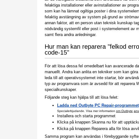
felaktiga installationer eller avinstallationer av prog
som kan ha lämnat ogiltiga poster i dina systemele
felaktig avstängning av system på grund av strömavb
annan faktor, att en person utan teknisk kunskap tag
nödvändig systemfil eller post i systemelement av 
samt flera andra anledningar.
Hur man kan reparera "felkod erro
code-15"
För att lösa dessa fel omedelbart kan avancerade 
manuellt. Andra kan anlita en tekniker som kan gör
leda till att operativsystemet inte startar, bör anv
typ av programvara som är avsedd för att reparera
specialkunskaper.
Följande steg kan hjälpa till att lösa felet:
Ladda ned Outbyte PC Repair-programmet
Specialerbjudande. Visa mer information
om Outbyte
anv
Installera och starta programmet
Klicka på knappen Skanna nu för att upptäcka p
Klicka på knappen Reparera alla för lösa avv
Samma program kan användas i förebyggande syfte för