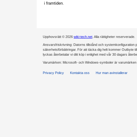
i framtiden.
Upphovsrätt © 2026
wiki-tech.net
. Alla rättigheter reserverade.
Ansvarsfriskrivning: Datorns tillstånd och systemkonfiguration på
säkerhetsförbättringar. För att täcka dig helt kommer Outbyte tillde
lyckas återbetalar vi ditt köp i enlighet med vår 30 dagars återb
Varumärken: Microsoft- och Windows-symboler är varumärken s
Privacy Policy
Kontakta oss
Hur man avinstallerar