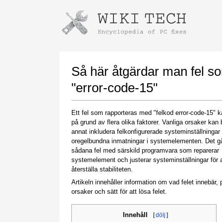
Instructions for downloading using
Launch The Installer
Så här åtgärdar man fel s
"error-code-15"
Ett fel som rapporteras med "felkod error-code-15" ka
på grund av flera olika faktorer. Vanliga orsaker kan 
annat inkludera felkonfigurerade systeminställningar 
oregelbundna inmatningar i systemelementen. Det gå
sådana fel med särskild programvara som reparerar
systemelement och justerar systeminställningar för a
Once the download is complete, click on the
återställa stabiliteten.
downloaded file link
Artikeln innehåller information om vad felet innebär, p
orsaker och sätt för att lösa felet.
Innehåll
[
dölj
]