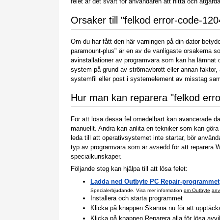
felet är det svårt för användaren att hitta och åtgärd
Orsaker till "felkod error-code-1
Om du har fått den här varningen på din dator betyder
paramount-plus" är en av de vanligaste orsakerna som
avinstallationer av programvara som kan ha lämnat o
system på grund av strömavbrott eller annan faktor, 
systemfil eller post i systemelement av misstag samt
Hur man kan reparera "felkod err
För att lösa dessa fel omedelbart kan avancerade 
manuellt. Andra kan anlita en tekniker som kan gör
leda till att operativsystemet inte startar, bör anv
typ av programvara som är avsedd för att reparera
specialkunskaper.
Följande steg kan hjälpa till att lösa felet:
Ladda ned Outbyte PC Repair-programmet
Specialerbjudande. Visa mer information
om Outbyte
anv
Installera och starta programmet
Klicka på knappen Skanna nu för att upptäcka p
Klicka på knappen Reparera alla för lösa avv