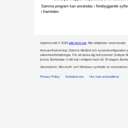
Samma program kan användas i förebyggande syfte för
i framtiden.
Upphovsrätt © 2026
wiki-tech.net
. Alla rättigheter reserverade.
Ansvarsfriskrivning: Datorns tillstånd och systemkonfiguration på
säkerhetsförbättringar. För att täcka dig helt kommer Outbyte tillde
lyckas återbetalar vi ditt köp i enlighet med vår 30 dagars återb
Varumärken: Microsoft- och Windows-symboler är varumärken s
Privacy Policy
Kontakta oss
Hur man avinstallerar