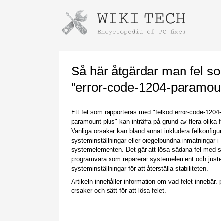
Instructions for downloading using
Launch The Installer
Så här åtgärdar man fel s
"error-code-1204-paramoun
Ett fel som rapporteras med "felkod error-code-1204-
paramount-plus" kan inträffa på grund av flera olika f
Vanliga orsaker kan bland annat inkludera felkonfigu
systeminställningar eller oregelbundna inmatningar i
systemelementen. Det går att lösa sådana fel med s
programvara som reparerar systemelement och juste
Once the download is complete, click on the
systeminställningar för att återställa stabiliteten.
downloaded file link
Artikeln innehåller information om vad felet innebär, p
orsaker och sätt för att lösa felet.