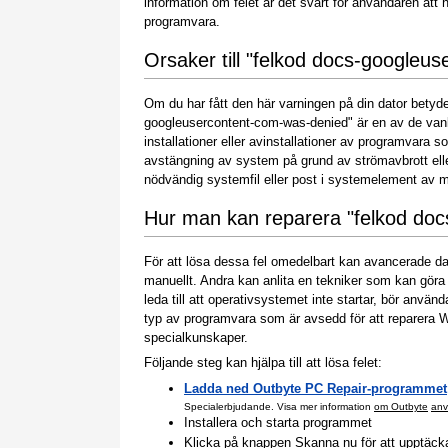
information om felet är det svårt för användaren att h
programvara.
Orsaker till "felkod docs-googleu
Om du har fått den här varningen på din dator betyder
googleusercontent-com-was-denied" är en av de vanl
installationer eller avinstallationer av programvara 
avstängning av system på grund av strömavbrott eller
nödvändig systemfil eller post i systemelement av m
Hur man kan reparera "felkod do
För att lösa dessa fel omedelbart kan avancerade 
manuellt. Andra kan anlita en tekniker som kan gör
leda till att operativsystemet inte startar, bör anv
typ av programvara som är avsedd för att reparera
specialkunskaper.
Följande steg kan hjälpa till att lösa felet:
Ladda ned Outbyte PC Repair-programmet
Specialerbjudande. Visa mer information
om Outbyte
anv
Installera och starta programmet
Klicka på knappen Skanna nu för att upptäcka p