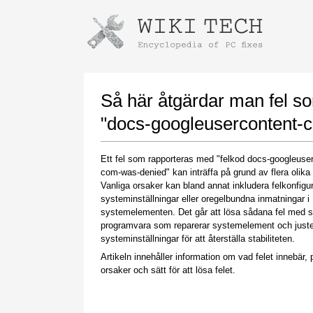
Instructions for downloading using
Launch The Installer
Så här åtgärdar man fel s
"docs-googleusercontent-
Ett fel som rapporteras med "felkod docs-googleuse
com-was-denied" kan inträffa på grund av flera olika 
Vanliga orsaker kan bland annat inkludera felkonfigu
systeminställningar eller oregelbundna inmatningar i
systemelementen. Det går att lösa sådana fel med s
programvara som reparerar systemelement och juste
Once the download is complete, click on the
systeminställningar för att återställa stabiliteten.
downloaded file link
Artikeln innehåller information om vad felet innebär, p
orsaker och sätt för att lösa felet.