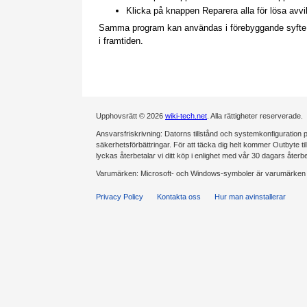
Klicka på knappen Reparera alla för lösa avv
Samma program kan användas i förebyggande syfte för
i framtiden.
Upphovsrätt © 2026
wiki-tech.net
. Alla rättigheter reserverade.
Ansvarsfriskrivning: Datorns tillstånd och systemkonfiguration på
säkerhetsförbättringar. För att täcka dig helt kommer Outbyte tillde
lyckas återbetalar vi ditt köp i enlighet med vår 30 dagars återb
Varumärken: Microsoft- och Windows-symboler är varumärken s
Privacy Policy
Kontakta oss
Hur man avinstallerar