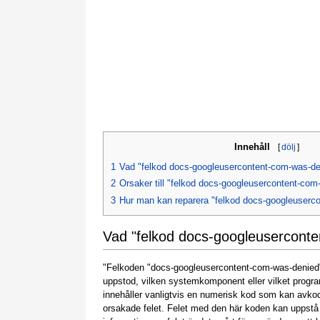
Innehåll
[
dölj
]
1
Vad "felkod docs-googleusercontent-com-was-de
2
Orsaker till "felkod docs-googleusercontent-com
3
Hur man kan reparera "felkod docs-googleuserc
Vad "felkod docs-googleusercont
"Felkoden "docs-googleusercontent-com-was-denied" ä
uppstod, vilken systemkomponent eller vilket progr
innehåller vanligtvis en numerisk kod som kan avko
orsakade felet. Felet med den här koden kan uppstå 