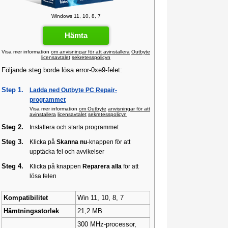
Windows 11, 10, 8, 7
Hämta
Visa mer information
om anvisningar för att avinstallera
Outbyte
licensavtalet
sekretesspolicyn
Följande steg borde lösa error-0xe9-felet:
Step 1.
Ladda ned Outbyte PC Repair-
programmet
Visa mer information
om Outbyte
anvisningar för att
avinstallera
licensavtalet
sekretesspolicyn
Steg 2.
Installera och starta programmet
Steg 3.
Klicka på
Skanna nu
-knappen för att
upptäcka fel och avvikelser
Steg 4.
Klicka på knappen
Reparera alla
för att
lösa felen
Kompatibilitet
Win 11, 10, 8, 7
Hämtningsstorlek
21,2 MB
300 MHz-processor,