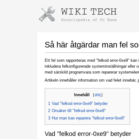
Instructions for downloading using
Launch The Installer
Så här åtgärdar man fel s
Ett fel som rapporteras med "felkod error-0xe9" kan i
inkludera felkonfigurerade systeminställningar eller
med särskild programvara som reparerar systemelement
Artikeln innehåller information om vad felet innebär, p
Innehåll
[
dölj
]
Once the download is complete, click on the
1
Vad "felkod error-0xe9" betyder
downloaded file link
2
Orsaker till "felkod error-0xe9"
3
Hur man kan reparera "felkod error-0xe9"
Vad "felkod error-0xe9" betyder