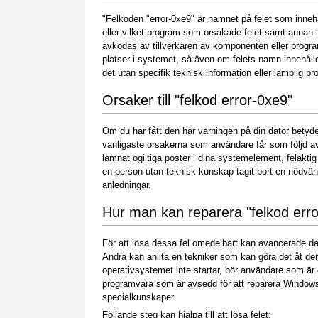
"Felkoden "error-0xe9" är namnet på felet som inneh
eller vilket program som orsakade felet samt annan 
avkodas av tillverkaren av komponenten eller progr
platser i systemet, så även om felets namn innehåller
det utan specifik teknisk information eller lämplig p
Orsaker till "felkod error-0xe9"
Om du har fått den här varningen på din dator betyder 
vanligaste orsakerna som användare får som följd av 
lämnat ogiltiga poster i dina systemelement, felakti
en person utan teknisk kunskap tagit bort en nödvän
anledningar.
Hur man kan reparera "felkod err
För att lösa dessa fel omedelbart kan avancerade d
Andra kan anlita en tekniker som kan göra det åt de
operativsystemet inte startar, bör användare som är
programvara som är avsedd för att reparera Window
specialkunskaper.
Följande steg kan hjälpa till att lösa felet: