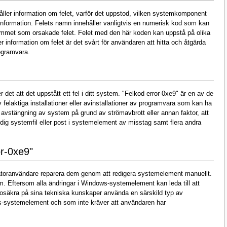
åller information om felet, varför det uppstod, vilken systemkomponent
information. Felets namn innehåller vanligtvis en numerisk kod som kan
ammet som orsakade felet. Felet med den här koden kan uppstå på olika
 information om felet är det svårt för användaren att hitta och åtgärda
rogramvara.
det att det uppstått ett fel i ditt system. "Felkod error-0xe9" är en av de
felaktiga installationer eller avinstallationer av programvara som kan ha
g avstängning av system på grund av strömavbrott eller annan faktor, att
dig systemfil eller post i systemelement av misstag samt flera andra
or-0xe9"
atoranvändare reparera dem genom att redigera systemelement manuellt.
m. Eftersom alla ändringar i Windows-systemelement kan leda till att
 osäkra på sina tekniska kunskaper använda en särskild typ av
s-systemelement och som inte kräver att användaren har