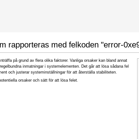
 Google Chrome
Allow To Make Changes
om rapporteras med felkoden "error-0xe
nträffa på grund av flera olika faktorer. Vanliga orsaker kan bland annat
 oregelbundna inmatningar i systemelementen. Det går att lösa sådana fel
 och justerar systeminställningar för att återställa stabiliteten.
otentiella orsaker och sätt för att lösa felet.
In the next window that pops up (UAC) click
"Yes"
to allow application to make changes