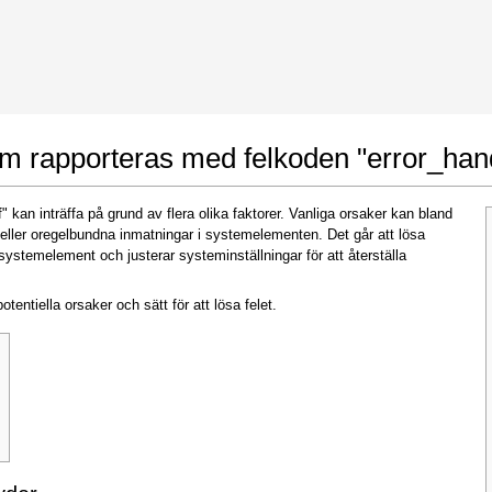
 Google Chrome
Allow To Make Changes
om rapporteras med felkoden "error_han
 kan inträffa på grund av flera olika faktorer. Vanliga orsaker kan bland
 eller oregelbundna inmatningar i systemelementen. Det går att lösa
ystemelement och justerar systeminställningar för att återställa
otentiella orsaker och sätt för att lösa felet.
In the next window that pops up (UAC) click
"Yes"
to allow application to make changes