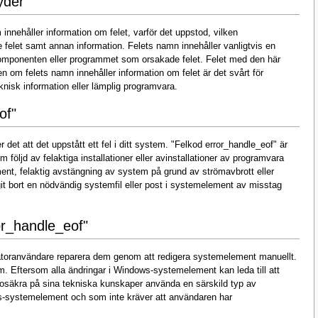
yder
innehåller information om felet, varför det uppstod, vilken
felet samt annan information. Felets namn innehåller vanligtvis en
omponenten eller programmet som orsakade felet. Felet med den här
n om felets namn innehåller information om felet är det svårt för
knisk information eller lämplig programvara.
of"
det att det uppstått ett fel i ditt system. "Felkod error_handle_eof" är
öljd av felaktiga installationer eller avinstallationer av programvara
ent, felaktig avstängning av system på grund av strömavbrott eller
it bort en nödvändig systemfil eller post i systemelement av misstag
or_handle_eof"
atoranvändare reparera dem genom att redigera systemelement manuellt.
m. Eftersom alla ändringar i Windows-systemelement kan leda till att
 osäkra på sina tekniska kunskaper använda en särskild typ av
s-systemelement och som inte kräver att användaren har