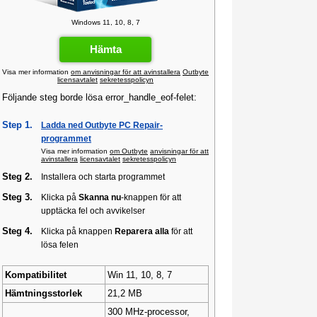
Windows 11, 10, 8, 7
Hämta
Visa mer information
om anvisningar för att avinstallera
Outbyte
licensavtalet
sekretesspolicyn
Följande steg borde lösa error_handle_eof-felet:
Step 1.
Ladda ned Outbyte PC Repair-
programmet
Visa mer information
om Outbyte
anvisningar för att
avinstallera
licensavtalet
sekretesspolicyn
Steg 2.
Installera och starta programmet
Steg 3.
Klicka på
Skanna nu
-knappen för att
upptäcka fel och avvikelser
Steg 4.
Klicka på knappen
Reparera alla
för att
lösa felen
Kompatibilitet
Win 11, 10, 8, 7
Hämtningsstorlek
21,2 MB
300 MHz-processor,