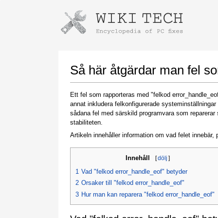
Instructions for downloading using
Launch The Installer
Så här åtgärdar man fel s
Ett fel som rapporteras med "felkod error_handle_eof"
annat inkludera felkonfigurerade systeminställningar
sådana fel med särskild programvara som reparerar s
stabiliteten.
Artikeln innehåller information om vad felet innebär, p
Innehåll
[
dölj
]
Once the download is complete, click on the
downloaded file link
1
Vad "felkod error_handle_eof" betyder
2
Orsaker till "felkod error_handle_eof"
3
Hur man kan reparera "felkod error_handle_eof"