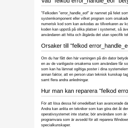
Vad "felkod error_handle_eof" bet
"Felkoden "error_handle_eof" är namnet på felet som 
systemkomponent eller vilket program som orsakade 
numerisk kod som kan avkodas av tillverkaren av k
koden kan uppstå på olika platser i systemet, så äve
användaren att hitta och åtgärda det utan specifik te
Orsaker till "felkod error_handle_e
Om du har fått den här varningen på din dator betyder 
en av de vanligaste orsakerna som användare får som f
som kan ha lämnat ogiltiga poster i dina systemelem
annan faktor, att en person utan teknisk kunskap tag
samt flera andra anledningar.
Hur man kan reparera "felkod err
För att lösa dessa fel omedelbart kan avancerade d
Andra kan anlita en tekniker som kan göra det åt de
operativsystemet inte startar, bör användare som är
programvara som är avsedd för att reparera Window
specialkunskaper.