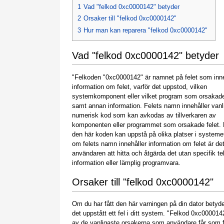
1
Vad "felkod 0xc0000142" betyder
2
Orsaker till "felkod 0xc0000142"
3
Hur man kan reparera "felkod 0xc0000142"
Vad "felkod 0xc0000142" betyder
"Felkoden "0xc0000142" är namnet på felet som inne
information om felet, varför det uppstod, vilken
systemkomponent eller vilket program som orsakade
samt annan information. Felets namn innehåller vanl
numerisk kod som kan avkodas av tillverkaren av
komponenten eller programmet som orsakade felet.
den här koden kan uppstå på olika platser i systeme
om felets namn innehåller information om felet är det
användaren att hitta och åtgärda det utan specifik t
information eller lämplig programvara.
Orsaker till "felkod 0xc0000142"
Om du har fått den här varningen på din dator betyde
det uppstått ett fel i ditt system. "Felkod 0xc000014
av de vanligaste orsakerna som användare får som f