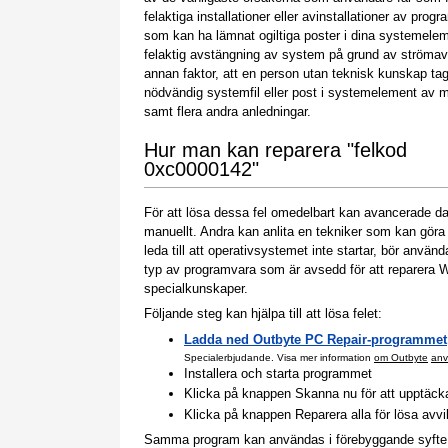
felaktiga installationer eller avinstallationer av prog
som kan ha lämnat ogiltiga poster i dina systemele
felaktig avstängning av system på grund av strömavb
annan faktor, att en person utan teknisk kunskap tag
nödvändig systemfil eller post i systemelement av 
samt flera andra anledningar.
Hur man kan reparera "felkod
0xc0000142"
För att lösa dessa fel omedelbart kan avancerade 
manuellt. Andra kan anlita en tekniker som kan gör
leda till att operativsystemet inte startar, bör anv
typ av programvara som är avsedd för att reparera
specialkunskaper.
Följande steg kan hjälpa till att lösa felet:
Ladda ned Outbyte PC Repair-programmet
Specialerbjudande. Visa mer information
om Outbyte
anv
Installera och starta programmet
Klicka på knappen Skanna nu för att upptäcka p
Klicka på knappen Reparera alla för lösa avv
Samma program kan användas i förebyggande syfte för