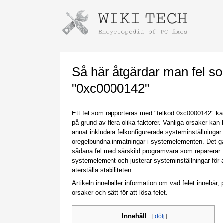
Instructions for downloading using
Launch The Installer
Så här åtgärdar man fel s
"0xc0000142"
Ett fel som rapporteras med "felkod 0xc0000142" kan
på grund av flera olika faktorer. Vanliga orsaker kan 
annat inkludera felkonfigurerade systeminställningar 
oregelbundna inmatningar i systemelementen. Det gå
sådana fel med särskild programvara som reparerar
systemelement och justerar systeminställningar för a
Once the download is complete, click on the
återställa stabiliteten.
downloaded file link
Artikeln innehåller information om vad felet innebär, p
orsaker och sätt för att lösa felet.
Innehåll
[
dölj
]