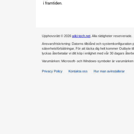
i framtiden.
Upphovsrätt © 2026
wiki-tech.net
. Alla rättigheter reserverade.
Ansvarsfriskrivning: Datorns tillstånd och systemkonfiguration på
säkerhetsförbättringar. För att täcka dig helt kommer Outbyte tillde
lyckas återbetalar vi ditt köp i enlighet med vår 30 dagars återb
Varumärken: Microsoft- och Windows-symboler är varumärken s
Privacy Policy
Kontakta oss
Hur man avinstallerar