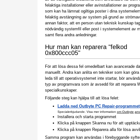
felaktiga installationer eller avinstallationer av prog
som kan ha lämnat ogiltiga poster i dina systemele
felaktig avstängning av system på grund av strömavb
annan faktor, att en person utan teknisk kunskap tag
nödvändig systemfil eller post i systemelement av 
samt flera andra anledningar.
Hur man kan reparera "felkod
0x800ccc05"
För att lösa dessa fel omedelbart kan avancerade 
manuellt. Andra kan anlita en tekniker som kan gör
leda till att operativsystemet inte startar, bör anv
typ av programvara som är avsedd för att reparera
specialkunskaper.
Följande steg kan hjälpa till att lösa felet:
Ladda ned Outbyte PC Repair-programmet
Specialerbjudande. Visa mer information
om Outbyte
anv
Installera och starta programmet
Klicka på knappen Skanna nu för att upptäcka p
Klicka på knappen Reparera alla för lösa avv
Samma program kan användas i förebyggande syfte för