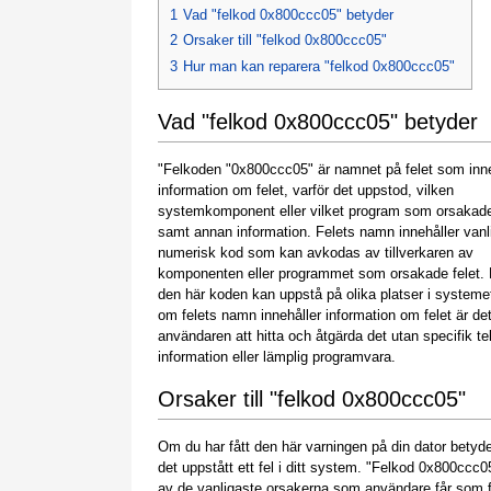
1
Vad "felkod 0x800ccc05" betyder
2
Orsaker till "felkod 0x800ccc05"
3
Hur man kan reparera "felkod 0x800ccc05"
Vad "felkod 0x800ccc05" betyder
"Felkoden "0x800ccc05" är namnet på felet som inne
information om felet, varför det uppstod, vilken
systemkomponent eller vilket program som orsakade
samt annan information. Felets namn innehåller vanl
numerisk kod som kan avkodas av tillverkaren av
komponenten eller programmet som orsakade felet.
den här koden kan uppstå på olika platser i systeme
om felets namn innehåller information om felet är det
användaren att hitta och åtgärda det utan specifik t
information eller lämplig programvara.
Orsaker till "felkod 0x800ccc05"
Om du har fått den här varningen på din dator betyde
det uppstått ett fel i ditt system. "Felkod 0x800ccc0
av de vanligaste orsakerna som användare får som f