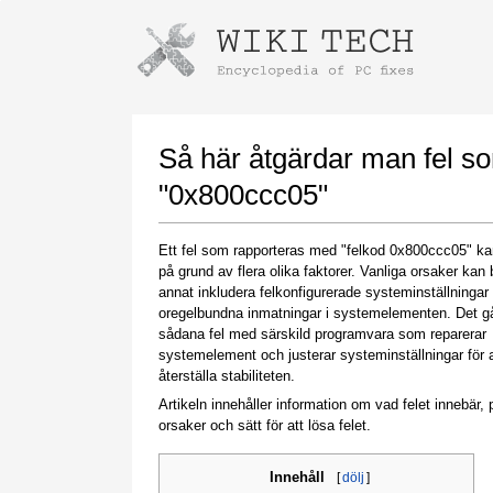
Instructions for downloading using
Launch The Installer
Så här åtgärdar man fel s
"0x800ccc05"
Ett fel som rapporteras med "felkod 0x800ccc05" kan
på grund av flera olika faktorer. Vanliga orsaker kan 
annat inkludera felkonfigurerade systeminställningar 
oregelbundna inmatningar i systemelementen. Det gå
sådana fel med särskild programvara som reparerar
systemelement och justerar systeminställningar för a
Once the download is complete, click on the
återställa stabiliteten.
downloaded file link
Artikeln innehåller information om vad felet innebär, p
orsaker och sätt för att lösa felet.
Innehåll
[
dölj
]