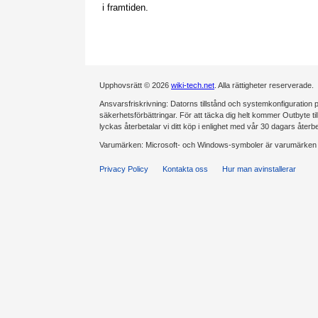
i framtiden.
Upphovsrätt © 2026
wiki-tech.net
. Alla rättigheter reserverade.
Ansvarsfriskrivning: Datorns tillstånd och systemkonfiguration på
säkerhetsförbättringar. För att täcka dig helt kommer Outbyte tillde
lyckas återbetalar vi ditt köp i enlighet med vår 30 dagars återb
Varumärken: Microsoft- och Windows-symboler är varumärken s
Privacy Policy
Kontakta oss
Hur man avinstallerar