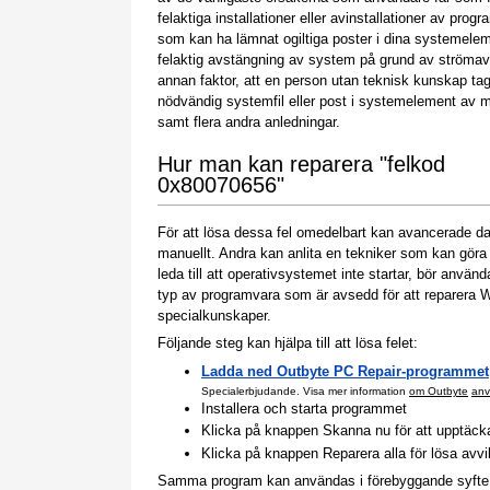
felaktiga installationer eller avinstallationer av prog
som kan ha lämnat ogiltiga poster i dina systemele
felaktig avstängning av system på grund av strömavb
annan faktor, att en person utan teknisk kunskap tag
nödvändig systemfil eller post i systemelement av 
samt flera andra anledningar.
Hur man kan reparera "felkod
0x80070656"
För att lösa dessa fel omedelbart kan avancerade 
manuellt. Andra kan anlita en tekniker som kan gör
leda till att operativsystemet inte startar, bör anv
typ av programvara som är avsedd för att reparera
specialkunskaper.
Följande steg kan hjälpa till att lösa felet:
Ladda ned Outbyte PC Repair-programmet
Specialerbjudande. Visa mer information
om Outbyte
anv
Installera och starta programmet
Klicka på knappen Skanna nu för att upptäcka p
Klicka på knappen Reparera alla för lösa avv
Samma program kan användas i förebyggande syfte för