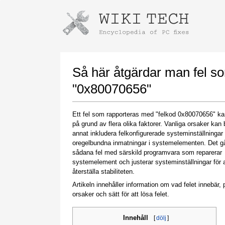
Instructions for downloading using
Launch The Installer
Så här åtgärdar man fel s
"0x80070656"
Ett fel som rapporteras med "felkod 0x80070656" kan
på grund av flera olika faktorer. Vanliga orsaker kan 
annat inkludera felkonfigurerade systeminställningar 
oregelbundna inmatningar i systemelementen. Det gå
sådana fel med särskild programvara som reparerar
systemelement och justerar systeminställningar för a
Once the download is complete, click on the
återställa stabiliteten.
downloaded file link
Artikeln innehåller information om vad felet innebär, p
orsaker och sätt för att lösa felet.
Innehåll
[
dölj
]