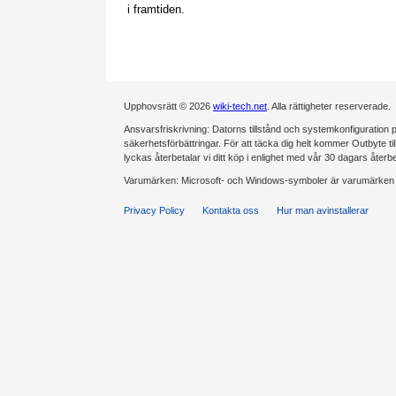
i framtiden.
Upphovsrätt © 2026
wiki-tech.net
. Alla rättigheter reserverade.
Ansvarsfriskrivning: Datorns tillstånd och systemkonfiguration på
säkerhetsförbättringar. För att täcka dig helt kommer Outbyte tillde
lyckas återbetalar vi ditt köp i enlighet med vår 30 dagars återb
Varumärken: Microsoft- och Windows-symboler är varumärken s
Privacy Policy
Kontakta oss
Hur man avinstallerar