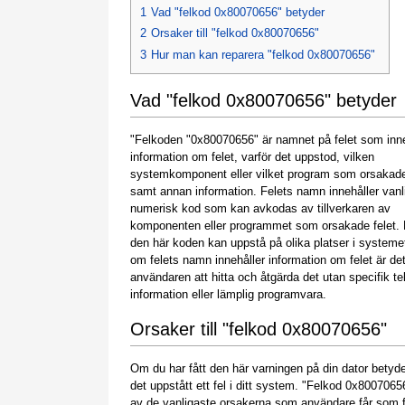
1
Vad "felkod 0x80070656" betyder
2
Orsaker till "felkod 0x80070656"
3
Hur man kan reparera "felkod 0x80070656"
Vad "felkod 0x80070656" betyder
"Felkoden "0x80070656" är namnet på felet som inne
information om felet, varför det uppstod, vilken
systemkomponent eller vilket program som orsakade
samt annan information. Felets namn innehåller vanl
numerisk kod som kan avkodas av tillverkaren av
komponenten eller programmet som orsakade felet.
den här koden kan uppstå på olika platser i systeme
om felets namn innehåller information om felet är det
användaren att hitta och åtgärda det utan specifik t
information eller lämplig programvara.
Orsaker till "felkod 0x80070656"
Om du har fått den här varningen på din dator betyde
det uppstått ett fel i ditt system. "Felkod 0x8007065
av de vanligaste orsakerna som användare får som f