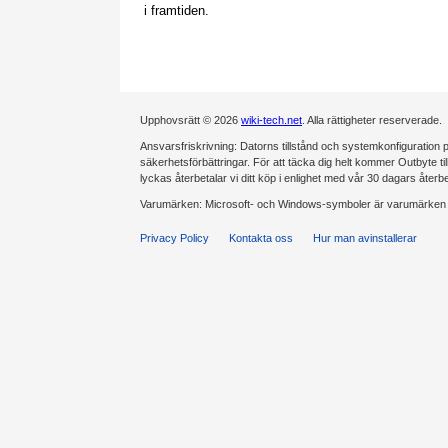
i framtiden.
Upphovsrätt © 2026
wiki-tech.net
. Alla rättigheter reserverade.
Ansvarsfriskrivning: Datorns tillstånd och systemkonfiguration på
säkerhetsförbättringar. För att täcka dig helt kommer Outbyte tillde
lyckas återbetalar vi ditt köp i enlighet med vår 30 dagars återb
Varumärken: Microsoft- och Windows-symboler är varumärken s
Privacy Policy
Kontakta oss
Hur man avinstallerar