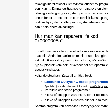
felaktiga installationer eller avinstallationer av prog
som kan ha lämnat ogiltiga poster i dina systemele
felaktig avstängning av system på grund av strömavb
annan faktor, att en person utan teknisk kunskap tag
nödvändig systemfil eller post i systemelement av 
samt flera andra anledningar.
Hur man kan reparera "felkod
0x0000005a"
För att lösa dessa fel omedelbart kan avancerade 
manuellt. Andra kan anlita en tekniker som kan gör
leda till att operativsystemet inte startar, bör anv
typ av programvara som är avsedd för att reparera
specialkunskaper.
Följande steg kan hjälpa till att lösa felet:
Ladda ned Outbyte PC Repair-programmet
Specialerbjudande. Visa mer information
om Outbyte
anv
Installera och starta programmet
Klicka på knappen Skanna nu för att upptäcka p
Klicka på knappen Reparera alla för lösa avv
Samma program kan användas i förebyggande syfte för