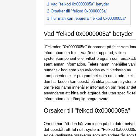
1
Vad "felkod 0x0000005a" betyder
2
Orsaker till "felkod 0x0000005a"
3
Hur man kan reparera "felkod 0x0000005a"
Vad "felkod 0x0000005a" betyder
"Felkoden "0x0000005a" är namnet på felet som inne
information om felet, varför det uppstod, vilken
systemkomponent eller vilket program som orsakade
samt annan information. Felets namn innehåller vanl
numerisk kod som kan avkodas av tillverkaren av
komponenten eller programmet som orsakade felet.
den här koden kan uppstå på olika platser i systeme
om felets namn innehåller information om felet är det
användaren att hitta och åtgärda det utan specifik t
information eller lämplig programvara.
Orsaker till "felkod 0x0000005a"
Om du har fått den här varningen på din dator betyde
det uppstått ett fel i ditt system. "Felkod 0x0000005
av de vanligaste orsakerna som användare får som f