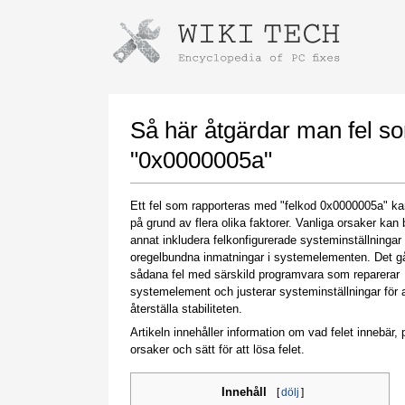
Instructions for downloading using
Launch The Installer
Så här åtgärdar man fel s
"0x0000005a"
Ett fel som rapporteras med "felkod 0x0000005a" kan
på grund av flera olika faktorer. Vanliga orsaker kan 
annat inkludera felkonfigurerade systeminställningar 
oregelbundna inmatningar i systemelementen. Det gå
sådana fel med särskild programvara som reparerar
systemelement och justerar systeminställningar för a
Once the download is complete, click on the
återställa stabiliteten.
downloaded file link
Artikeln innehåller information om vad felet innebär, p
orsaker och sätt för att lösa felet.
Innehåll
[
dölj
]