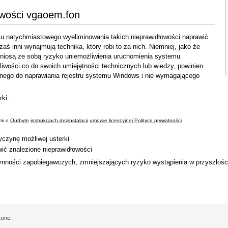
owości vgaoem.fon
 natychmiastowego wyeliminowania takich nieprawidłowości naprawić
 inni wynajmują technika, który robi to za nich. Niemniej, jako że
 niosą ze sobą ryzyko uniemożliwienia uruchomienia systemu
liwości co do swoich umiejętności technicznych lub wiedzy, powinien
nego do naprawiania rejestru systemu Windows i nie wymagającego
rki:
ami o
Outbyte
instrukcjach dezinstalacji
umowie licencyjnej
Polityce prywatności
zyczynę możliwej usterki
wić znalezione nieprawidłowości
ności zapobiegawczych, zmniejszających ryzyko wystąpienia w przyszłości 
żone.