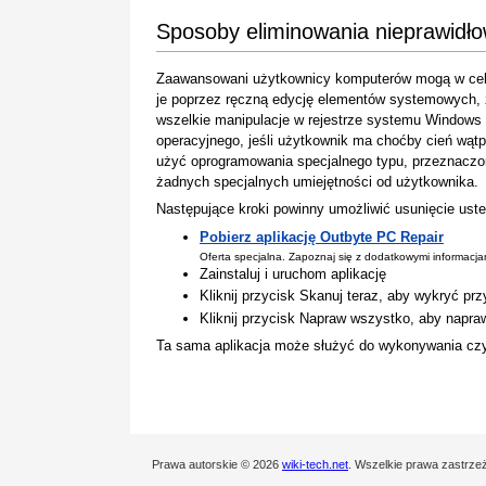
Sposoby eliminowania nieprawidł
Zaawansowani użytkownicy komputerów mogą w celu
je poprzez ręczną edycję elementów systemowych, zaś
wszelkie manipulacje w rejestrze systemu Windows
operacyjnego, jeśli użytkownik ma choćby cień wątp
użyć oprogramowania specjalnego typu, przeznaczo
żadnych specjalnych umiejętności od użytkownika.
Następujące kroki powinny umożliwić usunięcie uste
Pobierz aplikację Outbyte PC Repair
Oferta specjalna. Zapoznaj się z dodatkowymi informacj
Zainstaluj i uruchom aplikację
Kliknij przycisk Skanuj teraz, aby wykryć pr
Kliknij przycisk Napraw wszystko, aby napra
Ta sama aplikacja może służyć do wykonywania czyn
Prawa autorskie © 2026
wiki-tech.net
. Wszelkie prawa zastrze