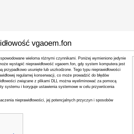
 Google Chrome
Allow To Make Changes
idłowość vgaoem.fon
 spowodowane wieloma różnymi czynnikami. Poniżej wymieniono jedynie
może wystąpić nieprawidłowość vgaoem.fon, gdy system komputera jest
aną przypadkowo usunięte lub uszkodzone. Tego typu nieprawidłowości
widłowej regularnej konserwacji, co może prowadzić do błędów
awidłowości związane z plikami DLL można wyeliminować za pomocą
ty systemu i koryguje ustawienia systemowe w celu przywrócenia
In the next window that pops up (UAC) click
aczenia nieprawidłowości, jej potencjalnych przyczyn i sposobów
"Yes"
to allow application to make changes