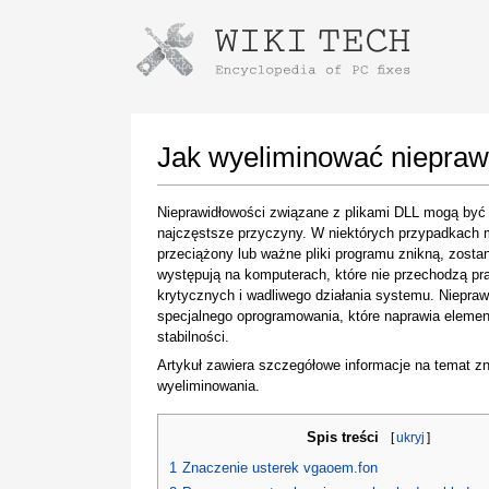
Instructions for downloading using
Launch The Installer
Jak wyeliminować niepraw
Nieprawidłowości związane z plikami DLL mogą być
najczęstsze przyczyny. W niektórych przypadkach 
przeciążony lub ważne pliki programu znikną, zost
występują na komputerach, które nie przechodzą pra
krytycznych i wadliwego działania systemu. Niepr
specjalnego oprogramowania, które naprawia elemen
stabilności.
Once the download is complete, click on the
Artykuł zawiera szczegółowe informacje na temat zn
downloaded file link
wyeliminowania.
Spis treści
[
ukryj
]
1
Znaczenie usterek vgaoem.fon