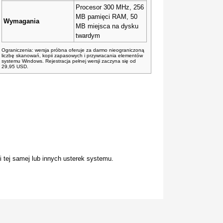
Procesor 300 MHz, 256
MB pamięci RAM, 50
Wymagania
MB miejsca na dysku
twardym
Ograniczenia: wersja próbna oferuje za darmo nieograniczoną
liczbę skanowań, kopii zapasowych i przywracania elementów
systemu Windows. Rejestracja pełnej wersji zaczyna się od
29,95 USD.
tej samej lub innych usterek systemu.