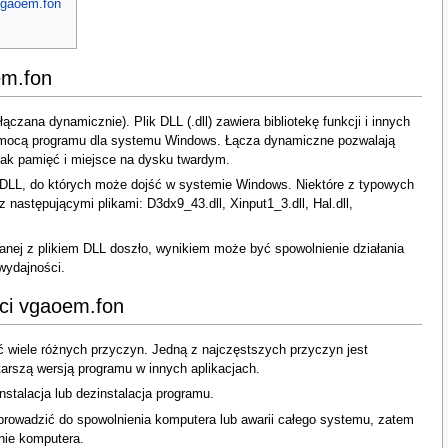
vgaoem.fon
em.fon
łączana dynamicznie). Plik DLL (.dll) zawiera bibliotekę funkcji i innych
pomocą programu dla systemu Windows. Łącza dynamiczne pozwalają
jak pamięć i miejsce na dysku twardym.
i DLL, do których może dojść w systemie Windows. Niektóre z typowych
następującymi plikami: D3dx9_43.dll, Xinput1_3.dll, Hal.dll,
zanej z plikiem DLL doszło, wynikiem może być spowolnienie działania
wydajności.
ci vgaoem.fon
 wiele różnych przyczyn. Jedną z najczęstszych przyczyn jest
tarszą wersją programu w innych aplikacjach.
stalacja lub dezinstalacja programu.
rowadzić do spowolnienia komputera lub awarii całego systemu, zatem
nie komputera.