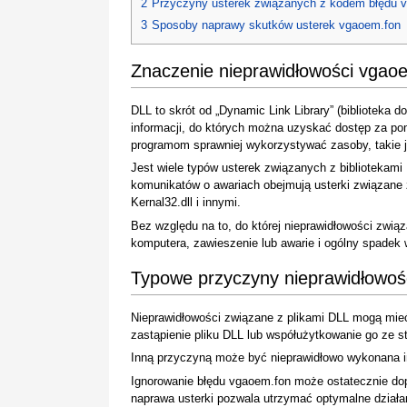
2
Przyczyny usterek związanych z kodem błędu 
3
Sposoby naprawy skutków usterek vgaoem.fon
Znaczenie nieprawidłowości vgao
DLL to skrót od „Dynamic Link Library” (biblioteka do
informacji, do których można uzyskać dostęp za 
programom sprawniej wykorzystywać zasoby, takie 
Jest wiele typów usterek związanych z bibliotekam
komunikatów o awariach obejmują usterki związane z 
Kernal32.dll i innymi.
Bez względu na to, do której nieprawidłowości zwią
komputera, zawieszenie lub awarie i ogólny spadek 
Typowe przyczyny nieprawidłowoś
Nieprawidłowości związane z plikami DLL mogą mieć
zastąpienie pliku DLL lub współużytkowanie go ze s
Inną przyczyną może być nieprawidłowo wykonana in
Ignorowanie błędu vgaoem.fon może ostatecznie dop
naprawa usterki pozwala utrzymać optymalne działa