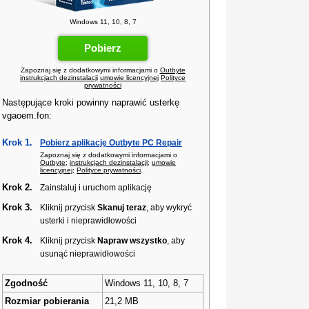
Windows 11, 10, 8, 7
Pobierz
Zapoznaj się z dodatkowymi informacjami o
Outbyte
instrukcjach dezinstalacji
umowie licencyjnej
Polityce
prywatności
Następujące kroki powinny naprawić usterkę
vgaoem.fon:
Krok 1.
Pobierz aplikację Outbyte PC Repair
Zapoznaj się z dodatkowymi informacjami o
Outbyte
;
instrukcjach dezinstalacji
;
umowie
licencyjnej
;
Polityce prywatności
.
Krok 2.
Zainstaluj i uruchom aplikację
Krok 3.
Kliknij przycisk
Skanuj teraz
, aby wykryć
usterki i nieprawidłowości
Krok 4.
Kliknij przycisk
Napraw wszystko
, aby
usunąć nieprawidłowości
Zgodność
Windows 11, 10, 8, 7
Rozmiar pobierania
21,2 MB