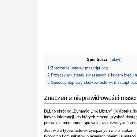
Spis treści
[
ukryj
]
1
Znaczenie usterek msscript.ocx
2
Przyczyny usterek związanych z kodem błędu m
3
Sposoby naprawy skutków usterek msscript.ocx
Znaczenie nieprawidłowości msscr
DLL to skrót od „Dynamic Link Library” (biblioteka do
innych informacji, do których można uzyskać dos
pozwalają programom sprawniej wykorzystywać zasob
Jest wiele typów usterek związanych z bibliotekam
typowych komunikatów o awariach obejmują usterki z