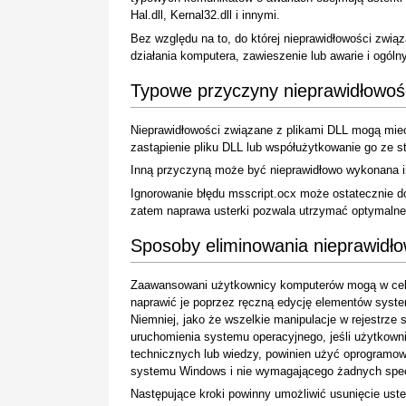
Hal.dll, Kernal32.dll i innymi.
Bez względu na to, do której nieprawidłowości zwią
działania komputera, zawieszenie lub awarie i ogól
Typowe przyczyny nieprawidłowośc
Nieprawidłowości związane z plikami DLL mogą mieć
zastąpienie pliku DLL lub współużytkowanie go ze s
Inną przyczyną może być nieprawidłowo wykonana in
Ignorowanie błędu msscript.ocx może ostatecznie d
zatem naprawa usterki pozwala utrzymać optymalne 
Sposoby eliminowania nieprawidło
Zaawansowani użytkownicy komputerów mogą w celu
naprawić je poprzez ręczną edycję elementów system
Niemniej, jako że wszelkie manipulacje w rejestrz
uruchomienia systemu operacyjnego, jeśli użytkown
technicznych lub wiedzy, powinien użyć oprogramow
systemu Windows i nie wymagającego żadnych specj
Następujące kroki powinny umożliwić usunięcie uste