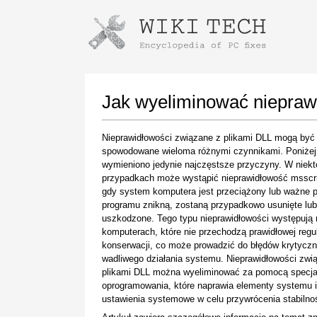
Instructions for downloading using
Launch The Installer
Jak wyeliminować niepraw
Nieprawidłowości związane z plikami DLL mogą być
spowodowane wieloma różnymi czynnikami. Poniżej
wymieniono jedynie najczęstsze przyczyny. W niekt
przypadkach może wystąpić nieprawidłowość msscri
gdy system komputera jest przeciążony lub ważne pl
programu znikną, zostaną przypadkowo usunięte lub
uszkodzone. Tego typu nieprawidłowości występują 
komputerach, które nie przechodzą prawidłowej regu
Once the download is complete, click on the
konserwacji, co może prowadzić do błędów krytyczn
downloaded file link
wadliwego działania systemu. Nieprawidłowości zwi
plikami DLL można wyeliminować za pomocą specja
oprogramowania, które naprawia elementy systemu i
ustawienia systemowe w celu przywrócenia stabilnoś