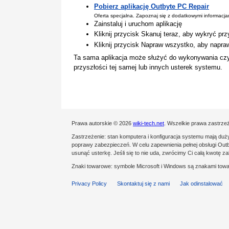
Pobierz aplikację Outbyte PC Repair
Oferta specjalna. Zapoznaj się z dodatkowymi informacj
Zainstaluj i uruchom aplikację
Kliknij przycisk Skanuj teraz, aby wykryć pr
Kliknij przycisk Napraw wszystko, aby napra
Ta sama aplikacja może służyć do wykonywania cz
przyszłości tej samej lub innych usterek systemu.
Prawa autorskie © 2026
wiki-tech.net
. Wszelkie prawa zastrze
Zastrzeżenie: stan komputera i konfiguracja systemu mają du
poprawy zabezpieczeń. W celu zapewnienia pełnej obsługi Outby
usunąć usterkę. Jeśli się to nie uda, zwrócimy Ci całą kwotę 
Znaki towarowe: symbole Microsoft i Windows są znakami towa
Privacy Policy
Skontaktuj się z nami
Jak odinstalować