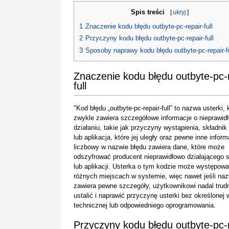
Spis treści
[
ukryj
]
1
Znaczenie kodu błędu outbyte-pc-repair-full
2
Przyczyny kodu błędu outbyte-pc-repair-full
3
Sposoby naprawy kodu błędu outbyte-pc-repair-fu
Znaczenie kodu błędu outbyte-pc-r
full
"Kod błędu „outbyte-pc-repair-full” to nazwa usterki, 
zwykle zawiera szczegółowe informacje o nieprawi
działaniu, takie jak przyczyny wystąpienia, składni
lub aplikacja, które jej uległy oraz pewne inne infor
liczbowy w nazwie błędu zawiera dane, które może
odszyfrować producent nieprawidłowo działającego 
lub aplikacji. Usterka o tym kodzie może występowa
różnych miejscach w systemie, więc nawet jeśli na
zawiera pewne szczegóły, użytkownikowi nadal trudn
ustalić i naprawić przyczynę usterki bez określonej 
technicznej lub odpowiedniego oprogramowania.
Przyczyny kodu błędu outbyte-pc-r