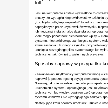
full
Jeśli na komputerze zostało wyświetlone to ostrzeże
znaczy, że wystąpiła nieprawidłowość w działaniu s
„Kod błędu outbyte-pc-repair-full” to jedna z niepraw
napotykanych przez użytkowników w wyniku niepraw
lub nieudanej instalacji albo dezinstalacji oprogramo
które mogły pozostawić nieprawidłowe wpisy w ele
systemu, nieprawidłowego zamknięcia systemu wsk
awarii zasilania lub innego czynnika, przypadkoweg
usunięcia niezbędnego pliku systemowego lub wpi
technicznej, jak również z wielu innych przyczyn.
Sposoby naprawy w przypadku kodu
Zaawansowani użytkownicy komputerów mogą w celu
naprawić je poprzez ręczną edycję elementów system
Niemniej, jako że wszelkie manipulacje w rejestrz
uruchomienia systemu operacyjnego, jeśli użytkown
technicznych lub wiedzy, powinien użyć oprogramow
systemu Windows i nie wymagającego żadnych specj
Następujące kroki powinny umożliwić usunięcie uste