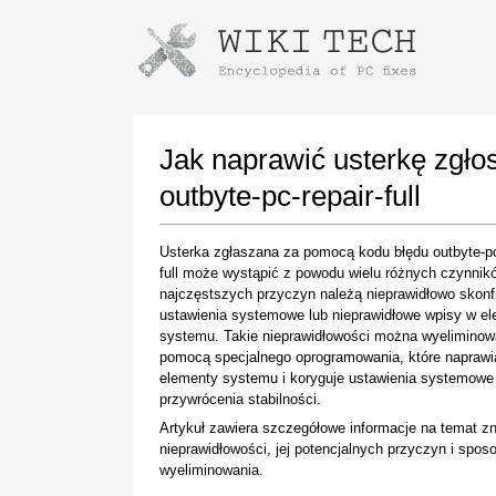
Instructions for downloading using
Launch The Installer
Jak naprawić usterkę zgł
outbyte-pc-repair-full
Usterka zgłaszana za pomocą kodu błędu outbyte-pc
full może wystąpić z powodu wielu różnych czynnik
najczęstszych przyczyn należą nieprawidłowo skon
ustawienia systemowe lub nieprawidłowe wpisy w e
systemu. Takie nieprawidłowości można wyeliminow
pomocą specjalnego oprogramowania, które naprawi
Once the download is complete, click on the
elementy systemu i koryguje ustawienia systemowe
downloaded file link
przywrócenia stabilności.
Artykuł zawiera szczegółowe informacje na temat z
nieprawidłowości, jej potencjalnych przyczyn i spo
wyeliminowania.