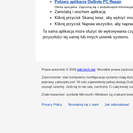
Pobierz aplikację Outbyte PC Repair
Oferta specjalna. Zapoznaj się z dodatkowymi informacj
Zainstaluj i uruchom aplikację
Kliknij przycisk Skanuj teraz, aby wykryć mo
Kliknij przycisk Napraw wszystko, aby napra
Ta sama aplikacja może służyć do wykonywania cz
przyszłości tej samej lub innych usterek systemu.
Prawa autorskie © 2026
wiki-tech.net
. Wszelkie prawa zastrze
Zastrzeżenie: stan komputera i konfiguracja systemu mają du
poprawy zabezpieczeń. W celu zapewnienia pełnej obsługi Outby
usunąć usterkę. Jeśli się to nie uda, zwrócimy Ci całą kwotę 
Znaki towarowe: symbole Microsoft i Windows są znakami towa
Privacy Policy
Skontaktuj się z nami
Jak odinstalować