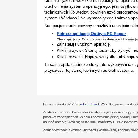
Niemniej, jako że wszelkie manipulacje w rejestrz
uruchomienia systemu operacyjnego, jeśli użytkown
technicznych lub wiedzy, powinien użyć oprogramow
systemu Windows i nie wymagającego żadnych specj
Następujące kroki powinny umożliwić usunięcie uste
Pobierz aplikację Outbyte PC Repair
Oferta specjalna. Zapoznaj się z dodatkowymi informacj
Zainstaluj i uruchom aplikację
Kliknij przycisk Skanuj teraz, aby wykryć mo
Kliknij przycisk Napraw wszystko, aby napra
Ta sama aplikacja może służyć do wykonywania cz
przyszłości tej samej lub innych usterek systemu.
Prawa autorskie © 2026
wiki-tech.net
. Wszelkie prawa zastrze
Zastrzeżenie: stan komputera i konfiguracja systemu mają du
poprawy zabezpieczeń. W celu zapewnienia pełnej obsługi Outby
usunąć usterkę. Jeśli się to nie uda, zwrócimy Ci całą kwotę 
Znaki towarowe: symbole Microsoft i Windows są znakami towa