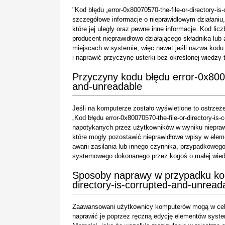
"Kod błędu „error-0x80070570-the-file-or-directory-i
szczegółowe informacje o nieprawidłowym działaniu, 
które jej uległy oraz pewne inne informacje. Kod l
producent nieprawidłowo działającego składnika lub
miejscach w systemie, więc nawet jeśli nazwa kodu 
i naprawić przyczynę usterki bez określonej wiedzy
Przyczyny kodu błędu error-0x8007
and-unreadable
Jeśli na komputerze zostało wyświetlone to ostrzeże
„Kod błędu error-0x80070570-the-file-or-directory-is-
napotykanych przez użytkowników w wyniku nieprawid
które mogły pozostawić nieprawidłowe wpisy w ele
awarii zasilania lub innego czynnika, przypadkowe
systemowego dokonanego przez kogoś o małej wiedzy
Sposoby naprawy w przypadku kodu
directory-is-corrupted-and-unread
Zaawansowani użytkownicy komputerów mogą w celu
naprawić je poprzez ręczną edycję elementów system