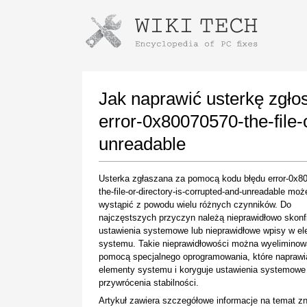
Instructions for downloading using
Launch The Installer
Jak naprawić usterkę zgł
error-0x80070570-the-file-
unreadable
Usterka zgłaszana za pomocą kodu błędu error-0x8
the-file-or-directory-is-corrupted-and-unreadable moż
wystąpić z powodu wielu różnych czynników. Do
najczęstszych przyczyn należą nieprawidłowo skon
Once the download is complete, click on the
ustawienia systemowe lub nieprawidłowe wpisy w e
downloaded file link
systemu. Takie nieprawidłowości można wyeliminow
pomocą specjalnego oprogramowania, które naprawi
elementy systemu i koryguje ustawienia systemowe
przywrócenia stabilności.
Artykuł zawiera szczegółowe informacje na temat z