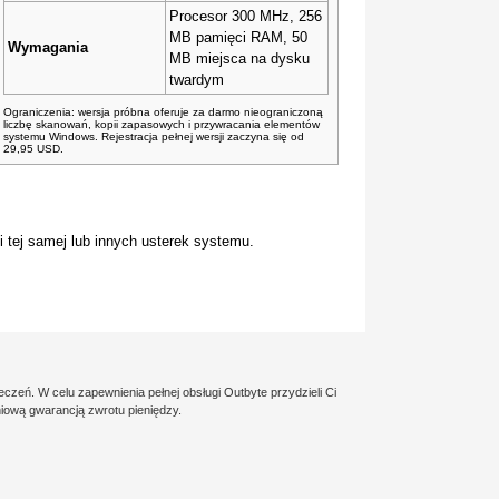
Procesor 300 MHz, 256
MB pamięci RAM, 50
Wymagania
MB miejsca na dysku
twardym
Ograniczenia: wersja próbna oferuje za darmo nieograniczoną
liczbę skanowań, kopii zapasowych i przywracania elementów
systemu Windows. Rejestracja pełnej wersji zaczyna się od
29,95 USD.
tej samej lub innych usterek systemu.
zeń. W celu zapewnienia pełnej obsługi Outbyte przydzieli Ci
niową gwarancją zwrotu pieniędzy.