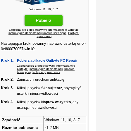
Windows 11, 10, 8, 7
Pobierz
Zapoznaj się z dodatkowymi informacjami o
Outbyte
instrukcjach dezinstalacji
umowie licencyjnej
Polityce
prywatności
Następujące kroki powinny naprawić usterkę error-
0x800070057-win10:
Krok 1.
Pobierz aplikację Outbyte PC Repair
Zapoznaj się z dodatkowymi informacjami o
Outbyte
;
instrukcjach dezinstalacji
;
umowie
licencyjnej
;
Polityce prywatności
.
Krok 2.
Zainstaluj i uruchom aplikację
Krok 3.
Kliknij przycisk
Skanuj teraz
, aby wykryć
usterki i nieprawidłowości
Krok 4.
Kliknij przycisk
Napraw wszystko
, aby
usunąć nieprawidłowości
Zgodność
Windows 11, 10, 8, 7
Rozmiar pobierania
21,2 MB