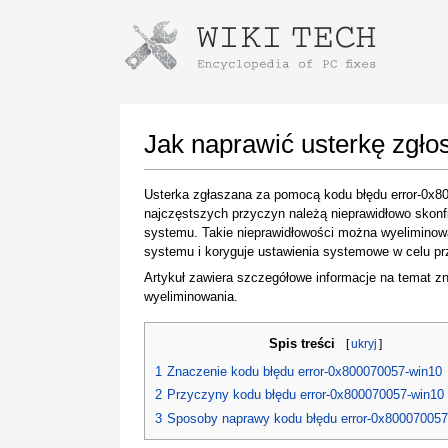
Instructions for downloading using
Launch The Installer
Jak naprawić usterkę zgł
Usterka zgłaszana za pomocą kodu błędu error-0x8
najczęstszych przyczyn należą nieprawidłowo skon
systemu. Takie nieprawidłowości można wyeliminow
systemu i koryguje ustawienia systemowe w celu prz
Artykuł zawiera szczegółowe informacje na temat zn
wyeliminowania.
Once the download is complete, click on the
Spis treści
[
ukryj
]
downloaded file link
1
Znaczenie kodu błędu error-0x800070057-win10
2
Przyczyny kodu błędu error-0x800070057-win10
3
Sposoby naprawy kodu błędu error-0x800070057