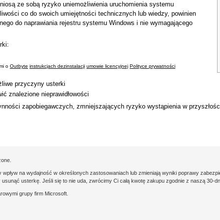
 niosą ze sobą ryzyko uniemożliwienia uruchomienia systemu
liwości co do swoich umiejętności technicznych lub wiedzy, powinien
nego do naprawiania rejestru systemu Windows i nie wymagającego
rki:
ami o
Outbyte
instrukcjach dezinstalacji
umowie licencyjnej
Polityce prywatności
żliwe przyczyny usterki
wić znalezione nieprawidłowości
ności zapobiegawczych, zmniejszających ryzyko wystąpienia w przyszłości 
żone.
y wpływ na wydajność w określonych zastosowaniach lub zmieniają wyniki poprawy zabezpiec
y usunąć usterkę. Jeśli się to nie uda, zwrócimy Ci całą kwotę zakupu zgodnie z naszą 30-d
rowymi grupy firm Microsoft.