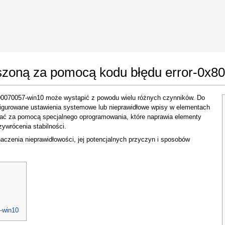
 Google Chrome
Allow To Make Changes
oszoną za pomocą kodu błędu error-0x
00070057-win10 może wystąpić z powodu wielu różnych czynników. Do
figurowane ustawienia systemowe lub nieprawidłowe wpisy w elementach
ać za pomocą specjalnego oprogramowania, które naprawia elementy
ywrócenia stabilności.
aczenia nieprawidłowości, jej potencjalnych przyczyn i sposobów
In the next window that pops up (UAC) click
"Yes"
to allow application to make changes
-win10