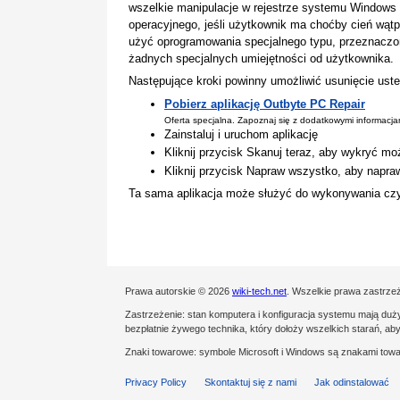
wszelkie manipulacje w rejestrze systemu Windows
operacyjnego, jeśli użytkownik ma choćby cień wątp
użyć oprogramowania specjalnego typu, przeznaczo
żadnych specjalnych umiejętności od użytkownika.
Następujące kroki powinny umożliwić usunięcie uste
Pobierz aplikację Outbyte PC Repair
Oferta specjalna. Zapoznaj się z dodatkowymi informacj
Zainstaluj i uruchom aplikację
Kliknij przycisk Skanuj teraz, aby wykryć mo
Kliknij przycisk Napraw wszystko, aby napra
Ta sama aplikacja może służyć do wykonywania czyn
Prawa autorskie © 2026
wiki-tech.net
. Wszelkie prawa zastrze
Zastrzeżenie: stan komputera i konfiguracja systemu mają duż
bezpłatnie żywego technika, który dołoży wszelkich starań, ab
Znaki towarowe: symbole Microsoft i Windows są znakami towa
Privacy Policy
Skontaktuj się z nami
Jak odinstalować