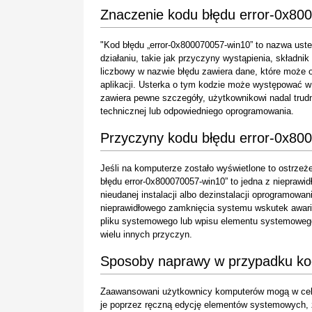
Znaczenie kodu błędu error-0x80
"Kod błędu „error-0x800070057-win10” to nazwa uste
działaniu, takie jak przyczyny wystąpienia, składnik
liczbowy w nazwie błędu zawiera dane, które może o
aplikacji. Usterka o tym kodzie może występować w
zawiera pewne szczegóły, użytkownikowi nadal trudno
technicznej lub odpowiedniego oprogramowania.
Przyczyny kodu błędu error-0x80
Jeśli na komputerze zostało wyświetlone to ostrzeż
błędu error-0x800070057-win10” to jedna z nieprawi
nieudanej instalacji albo dezinstalacji oprogramow
nieprawidłowego zamknięcia systemu wskutek awarii
pliku systemowego lub wpisu elementu systemowego
wielu innych przyczyn.
Sposoby naprawy w przypadku ko
Zaawansowani użytkownicy komputerów mogą w celu
je poprzez ręczną edycję elementów systemowych, zaś