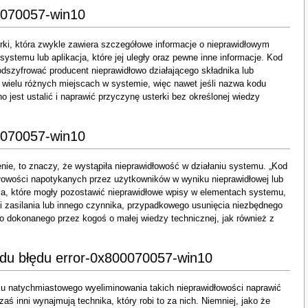
0070057-win10
rki, która zwykle zawiera szczegółowe informacje o nieprawidłowym
 systemu lub aplikacja, które jej uległy oraz pewne inne informacje. Kod
dszyfrować producent nieprawidłowo działającego składnika lub
 wielu różnych miejscach w systemie, więc nawet jeśli nazwa kodu
 jest ustalić i naprawić przyczynę usterki bez określonej wiedzy
0070057-win10
enie, to znaczy, że wystąpiła nieprawidłowość w działaniu systemu. „Kod
dłowości napotykanych przez użytkowników w wyniku nieprawidłowej lub
ania, które mogły pozostawić nieprawidłowe wpisy w elementach systemu,
 zasilania lub innego czynnika, przypadkowego usunięcia niezbędnego
 dokonanego przez kogoś o małej wiedzy technicznej, jak również z
du błędu error-0x800070057-win10
 natychmiastowego wyeliminowania takich nieprawidłowości naprawić
 inni wynajmują technika, który robi to za nich. Niemniej, jako że