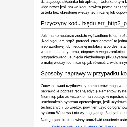
działającego składnika lub aplikacji. Usterka o ty
więc nawet jeśli nazwa kodu zawiera pewne szczegół
usterki bez określonej wiedzy technicznej lub odpo
Przyczyny kodu błędu err_http2_p
Jeśli na komputerze zostało wyświetlone to ostrzeże
„Kod błędu err_http2_protocol_error-chrome” to jed
nieprawidłowej lub nieudanej instalacji albo dezins
w elementach systemu, nieprawidłowego zamknięcia 
przypadkowego usunięcia niezbędnego pliku syste
o małej wiedzy technicznej, jak również z wielu inn
Sposoby naprawy w przypadku kod
Zaawansowani użytkownicy komputerów mogą w celu
naprawić je poprzez ręczną edycję elementów system
Niemniej, jako że wszelkie manipulacje w rejestrz
uruchomienia systemu operacyjnego, jeśli użytkown
technicznych lub wiedzy, powinien użyć oprogramow
systemu Windows i nie wymagającego żadnych specj
Następujące kroki powinny umożliwić usunięcie uste