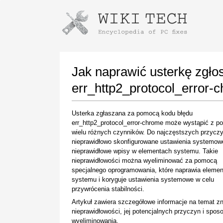
Instructions for downloading using
Launch The Installer
Jak naprawić usterkę zgł
err_http2_protocol_error-
Usterka zgłaszana za pomocą kodu błędu
err_http2_protocol_error-chrome może wystąpić z p
wielu różnych czynników. Do najczęstszych przycz
nieprawidłowo skonfigurowane ustawienia systemow
nieprawidłowe wpisy w elementach systemu. Takie
nieprawidłowości można wyeliminować za pomocą
Once the download is complete, click on the
specjalnego oprogramowania, które naprawia elemen
downloaded file link
systemu i koryguje ustawienia systemowe w celu
przywrócenia stabilności.
Artykuł zawiera szczegółowe informacje na temat z
nieprawidłowości, jej potencjalnych przyczyn i spo
wyeliminowania.