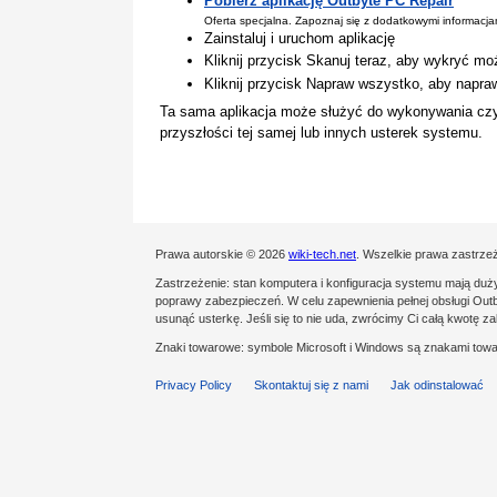
Pobierz aplikację Outbyte PC Repair
Oferta specjalna. Zapoznaj się z dodatkowymi informacj
Zainstaluj i uruchom aplikację
Kliknij przycisk Skanuj teraz, aby wykryć mo
Kliknij przycisk Napraw wszystko, aby napra
Ta sama aplikacja może służyć do wykonywania cz
przyszłości tej samej lub innych usterek systemu.
Prawa autorskie © 2026
wiki-tech.net
. Wszelkie prawa zastrze
Zastrzeżenie: stan komputera i konfiguracja systemu mają du
poprawy zabezpieczeń. W celu zapewnienia pełnej obsługi Outby
usunąć usterkę. Jeśli się to nie uda, zwrócimy Ci całą kwotę 
Znaki towarowe: symbole Microsoft i Windows są znakami towa
Privacy Policy
Skontaktuj się z nami
Jak odinstalować