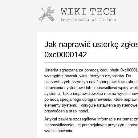
Instructions for downloading using
Launch The Installer
Jak naprawić usterkę zgł
0xc0000142
Usterka zgłaszana za pomocą kodu błędu 0xc0000
wystąpić z powodu wielu różnych czynników. Do
najczęstszych przyczyn należą nieprawidłowo skon
ustawienia systemowe lub nieprawidłowe wpisy w e
systemu. Takie nieprawidłowości można wyeliminow
pomocą specjalnego oprogramowania, które naprawi
Once the download is complete, click on the
elementy systemu i koryguje ustawienia systemowe
downloaded file link
przywrócenia stabilności.
Artykuł zawiera szczegółowe informacje na temat z
nieprawidłowości, jej potencjalnych przyczyn i spo
wyeliminowania.