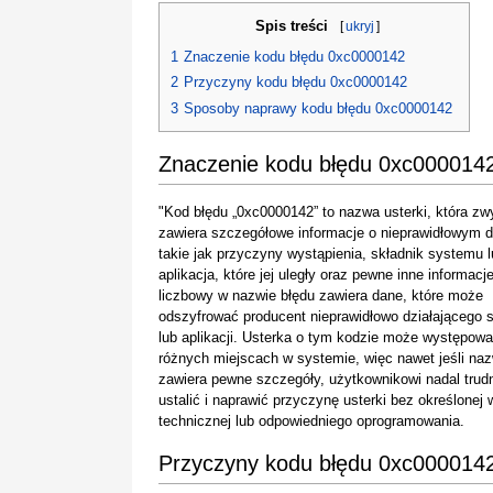
Spis treści
[
ukryj
]
1
Znaczenie kodu błędu 0xc0000142
2
Przyczyny kodu błędu 0xc0000142
3
Sposoby naprawy kodu błędu 0xc0000142
Znaczenie kodu błędu 0xc000014
"Kod błędu „0xc0000142” to nazwa usterki, która zw
zawiera szczegółowe informacje o nieprawidłowym dz
takie jak przyczyny wystąpienia, składnik systemu 
aplikacja, które jej uległy oraz pewne inne informacj
liczbowy w nazwie błędu zawiera dane, które może
odszyfrować producent nieprawidłowo działającego 
lub aplikacji. Usterka o tym kodzie może występowa
różnych miejscach w systemie, więc nawet jeśli na
zawiera pewne szczegóły, użytkownikowi nadal trudn
ustalić i naprawić przyczynę usterki bez określonej 
technicznej lub odpowiedniego oprogramowania.
Przyczyny kodu błędu 0xc000014