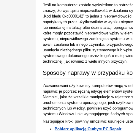
Jeśli na komputerze zostało wyświetlone to ostrzeże
znaczy, że wystąpiła nieprawidłowość w działaniu s
„Kod błędu 0xc0000142” to jedna z nieprawidłowości
napotykanych przez użytkowników w wyniku niepraw
lub nieudanej instalacji albo dezinstalacji oprogramo
które mogły pozostawić nieprawidłowe wpisy w ele
systemu, nieprawidłowego zamknięcia systemu wsk
awarii zasilania lub innego czynnika, przypadkoweg
usunięcia niezbędnego pliku systemowego lub wpis
systemowego dokonanego przez kogoś o małej wie
technicznej, jak również z wielu innych przyczyn.
Sposoby naprawy w przypadku ko
Zaawansowani użytkownicy komputerów mogą w celu
naprawić je poprzez ręczną edycję elementów system
Niemniej, jako że wszelkie manipulacje w rejestrz
uruchomienia systemu operacyjnego, jeśli użytkown
technicznych lub wiedzy, powinien użyć oprogramow
systemu Windows i nie wymagającego żadnych specj
Następujące kroki powinny umożliwić usunięcie uste
Pobierz aplikację Outbyte PC Repair