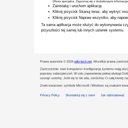
Oferta specjalna. Zapoznaj się z dodatkowymi informacj
Zainstaluj i uruchom aplikację
Kliknij przycisk Skanuj teraz, aby wykryć mo
Kliknij przycisk Napraw wszystko, aby napra
Ta sama aplikacja może służyć do wykonywania cz
przyszłości tej samej lub innych usterek systemu.
Prawa autorskie © 2026
wiki-tech.net
. Wszelkie prawa zastrze
Zastrzeżenie: stan komputera i konfiguracja systemu mają du
poprawy zabezpieczeń. W celu zapewnienia pełnej obsługi Outby
usunąć usterkę. Jeśli się to nie uda, zwrócimy Ci całą kwotę 
Znaki towarowe: symbole Microsoft i Windows są znakami towa
Privacy Policy
Skontaktuj się z nami
Jak odinstalować