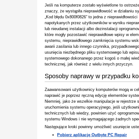
Jeśli na komputerze zostało wyświetlone to ostrzeże
znaczy, że wystąpiła nieprawidłowość w działaniu s
„Kod błędu 0x800f0826” to jedna z nieprawidłowości
napotykanych przez użytkowników w wyniku niepraw
lub nieudanej instalacji albo dezinstalacji oprogramo
które mogły pozostawić nieprawidłowe wpisy w ele
systemu, nieprawidłowego zamknięcia systemu wsk
awarii zasilania lub innego czynnika, przypadkoweg
usunięcia niezbędnego pliku systemowego lub wpis
systemowego dokonanego przez kogoś o małej wie
technicznej, jak również z wielu innych przyczyn.
Sposoby naprawy w przypadku ko
Zaawansowani użytkownicy komputerów mogą w celu
naprawić je poprzez ręczną edycję elementów system
Niemniej, jako że wszelkie manipulacje w rejestrz
uruchomienia systemu operacyjnego, jeśli użytkown
technicznych lub wiedzy, powinien użyć oprogramow
systemu Windows i nie wymagającego żadnych specj
Następujące kroki powinny umożliwić usunięcie uste
Pobierz aplikację Outbyte PC Repair