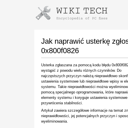
Instructions for downloading using
Launch The Installer
Jak naprawić usterkę zgł
0x800f0826
Usterka zgłaszana za pomocą kodu błędu 0x800f0
wystąpić z powodu wielu różnych czynników. Do
najczęstszych przyczyn należą nieprawidłowo skon
ustawienia systemowe lub nieprawidłowe wpisy w e
systemu. Takie nieprawidłowości można wyeliminow
pomocą specjalnego oprogramowania, które naprawi
Once the download is complete, click on the
elementy systemu i koryguje ustawienia systemowe
downloaded file link
przywrócenia stabilności.
Artykuł zawiera szczegółowe informacje na temat z
nieprawidłowości, jej potencjalnych przyczyn i spo
wyeliminowania.