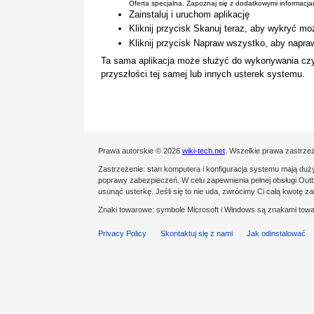
Oferta specjalna. Zapoznaj się z dodatkowymi informacj
Zainstaluj i uruchom aplikację
Kliknij przycisk Skanuj teraz, aby wykryć mo
Kliknij przycisk Napraw wszystko, aby napra
Ta sama aplikacja może służyć do wykonywania cz
przyszłości tej samej lub innych usterek systemu.
Prawa autorskie © 2026
wiki-tech.net
. Wszelkie prawa zastrze
Zastrzeżenie: stan komputera i konfiguracja systemu mają du
poprawy zabezpieczeń. W celu zapewnienia pełnej obsługi Outby
usunąć usterkę. Jeśli się to nie uda, zwrócimy Ci całą kwotę 
Znaki towarowe: symbole Microsoft i Windows są znakami towa
Privacy Policy
Skontaktuj się z nami
Jak odinstalować