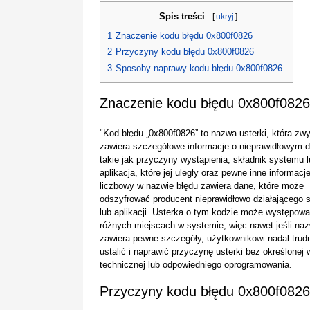
Spis treści
[
ukryj
]
1
Znaczenie kodu błędu 0x800f0826
2
Przyczyny kodu błędu 0x800f0826
3
Sposoby naprawy kodu błędu 0x800f0826
Znaczenie kodu błędu 0x800f0826
"Kod błędu „0x800f0826” to nazwa usterki, która zw
zawiera szczegółowe informacje o nieprawidłowym dz
takie jak przyczyny wystąpienia, składnik systemu 
aplikacja, które jej uległy oraz pewne inne informacj
liczbowy w nazwie błędu zawiera dane, które może
odszyfrować producent nieprawidłowo działającego 
lub aplikacji. Usterka o tym kodzie może występowa
różnych miejscach w systemie, więc nawet jeśli na
zawiera pewne szczegóły, użytkownikowi nadal trudn
ustalić i naprawić przyczynę usterki bez określonej 
technicznej lub odpowiedniego oprogramowania.
Przyczyny kodu błędu 0x800f0826