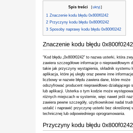
Spis treści
[
ukryj
]
1
Znaczenie kodu błędu 0x800f0242
2
Przyczyny kodu błędu 0x800f0242
3
Sposoby naprawy kodu błędu 0x800f0242
Znaczenie kodu błędu 0x800f0242
"Kod błędu „0x800f0242” to nazwa usterki, która zw
zawiera szczegółowe informacje o nieprawidłowym dz
takie jak przyczyny wystąpienia, składnik systemu 
aplikacja, które jej uległy oraz pewne inne informacj
liczbowy w nazwie błędu zawiera dane, które może
odszyfrować producent nieprawidłowo działającego 
lub aplikacji. Usterka o tym kodzie może występowa
różnych miejscach w systemie, więc nawet jeśli na
zawiera pewne szczegóły, użytkownikowi nadal trudn
ustalić i naprawić przyczynę usterki bez określonej 
technicznej lub odpowiedniego oprogramowania.
Przyczyny kodu błędu 0x800f0242