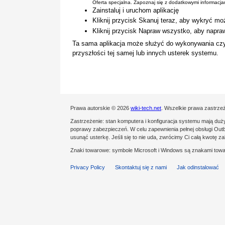
Oferta specjalna. Zapoznaj się z dodatkowymi informacj
Zainstaluj i uruchom aplikację
Kliknij przycisk Skanuj teraz, aby wykryć mo
Kliknij przycisk Napraw wszystko, aby napra
Ta sama aplikacja może służyć do wykonywania cz
przyszłości tej samej lub innych usterek systemu.
Prawa autorskie © 2026
wiki-tech.net
. Wszelkie prawa zastrze
Zastrzeżenie: stan komputera i konfiguracja systemu mają du
poprawy zabezpieczeń. W celu zapewnienia pełnej obsługi Outby
usunąć usterkę. Jeśli się to nie uda, zwrócimy Ci całą kwotę 
Znaki towarowe: symbole Microsoft i Windows są znakami towa
Privacy Policy
Skontaktuj się z nami
Jak odinstalować