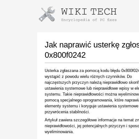
Instructions for downloading using
Launch The Installer
Jak naprawić usterkę zgł
0x800f0242
Usterka zgłaszana za pomocą kodu błędu 0x800f0
wystąpić z powodu wielu różnych czynników. Do
najczęstszych przyczyn należą nieprawidłowo skon
ustawienia systemowe lub nieprawidłowe wpisy w e
systemu. Takie nieprawidłowości można wyeliminow
pomocą specjalnego oprogramowania, które naprawi
Once the download is complete, click on the
elementy systemu i koryguje ustawienia systemowe
downloaded file link
przywrócenia stabilności.
Artykuł zawiera szczegółowe informacje na temat z
nieprawidłowości, jej potencjalnych przyczyn i spo
wyeliminowania.