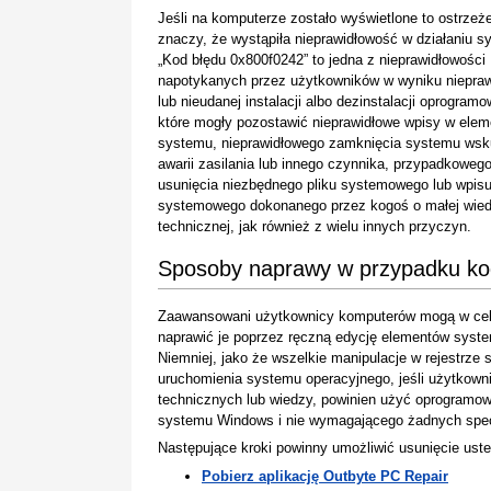
Jeśli na komputerze zostało wyświetlone to ostrzeże
znaczy, że wystąpiła nieprawidłowość w działaniu s
„Kod błędu 0x800f0242” to jedna z nieprawidłowości
napotykanych przez użytkowników w wyniku niepraw
lub nieudanej instalacji albo dezinstalacji oprogramo
które mogły pozostawić nieprawidłowe wpisy w ele
systemu, nieprawidłowego zamknięcia systemu wsk
awarii zasilania lub innego czynnika, przypadkoweg
usunięcia niezbędnego pliku systemowego lub wpis
systemowego dokonanego przez kogoś o małej wie
technicznej, jak również z wielu innych przyczyn.
Sposoby naprawy w przypadku ko
Zaawansowani użytkownicy komputerów mogą w celu
naprawić je poprzez ręczną edycję elementów system
Niemniej, jako że wszelkie manipulacje w rejestrz
uruchomienia systemu operacyjnego, jeśli użytkown
technicznych lub wiedzy, powinien użyć oprogramow
systemu Windows i nie wymagającego żadnych specj
Następujące kroki powinny umożliwić usunięcie uste
Pobierz aplikację Outbyte PC Repair