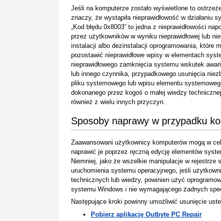
Jeśli na komputerze zostało wyświetlone to ostrzeże
znaczy, że wystąpiła nieprawidłowość w działaniu s
„Kod błędu 0x8003” to jedna z nieprawidłowości na
przez użytkowników w wyniku nieprawidłowej lub ni
instalacji albo dezinstalacji oprogramowania, które 
pozostawić nieprawidłowe wpisy w elementach syst
nieprawidłowego zamknięcia systemu wskutek awarii
lub innego czynnika, przypadkowego usunięcia nie
pliku systemowego lub wpisu elementu systemoweg
dokonanego przez kogoś o małej wiedzy technicznej
również z wielu innych przyczyn.
Sposoby naprawy w przypadku ko
Zaawansowani użytkownicy komputerów mogą w celu
naprawić je poprzez ręczną edycję elementów system
Niemniej, jako że wszelkie manipulacje w rejestrz
uruchomienia systemu operacyjnego, jeśli użytkown
technicznych lub wiedzy, powinien użyć oprogramow
systemu Windows i nie wymagającego żadnych specj
Następujące kroki powinny umożliwić usunięcie uste
Pobierz aplikację Outbyte PC Repair