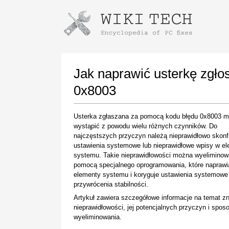
Instructions for downloading using
Launch The Installer
Jak naprawić usterkę zgł
0x8003
Usterka zgłaszana za pomocą kodu błędu 0x8003 
wystąpić z powodu wielu różnych czynników. Do
najczęstszych przyczyn należą nieprawidłowo skon
ustawienia systemowe lub nieprawidłowe wpisy w e
systemu. Takie nieprawidłowości można wyeliminow
pomocą specjalnego oprogramowania, które naprawi
Once the download is complete, click on the
elementy systemu i koryguje ustawienia systemowe
downloaded file link
przywrócenia stabilności.
Artykuł zawiera szczegółowe informacje na temat z
nieprawidłowości, jej potencjalnych przyczyn i spo
wyeliminowania.