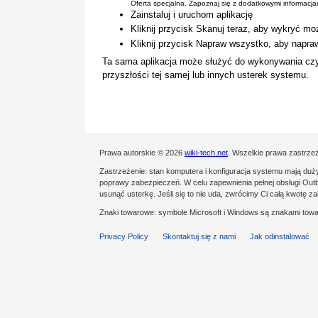
Oferta specjalna. Zapoznaj się z dodatkowymi informacj
Zainstaluj i uruchom aplikację
Kliknij przycisk Skanuj teraz, aby wykryć mo
Kliknij przycisk Napraw wszystko, aby napra
Ta sama aplikacja może służyć do wykonywania cz
przyszłości tej samej lub innych usterek systemu.
Prawa autorskie © 2026
wiki-tech.net
. Wszelkie prawa zastrze
Zastrzeżenie: stan komputera i konfiguracja systemu mają du
poprawy zabezpieczeń. W celu zapewnienia pełnej obsługi Outby
usunąć usterkę. Jeśli się to nie uda, zwrócimy Ci całą kwotę 
Znaki towarowe: symbole Microsoft i Windows są znakami towa
Privacy Policy
Skontaktuj się z nami
Jak odinstalować