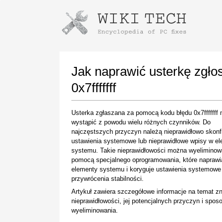
Instructions for downloading using
Launch The Installer
Jak naprawić usterkę zgł
0x7fffffff
Usterka zgłaszana za pomocą kodu błędu 0x7fffffff
wystąpić z powodu wielu różnych czynników. Do
najczęstszych przyczyn należą nieprawidłowo skon
ustawienia systemowe lub nieprawidłowe wpisy w e
systemu. Takie nieprawidłowości można wyeliminow
pomocą specjalnego oprogramowania, które naprawi
Once the download is complete, click on the
elementy systemu i koryguje ustawienia systemowe
downloaded file link
przywrócenia stabilności.
Artykuł zawiera szczegółowe informacje na temat z
nieprawidłowości, jej potencjalnych przyczyn i spo
wyeliminowania.