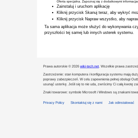
Oferta specjalna. Zapoznaj się z dodatkowymi informacj
Zainstaluj i uruchom aplikację
Kliknij przycisk Skanuj teraz, aby wykryć mo
Kliknij przycisk Napraw wszystko, aby napra
Ta sama aplikacja może służyć do wykonywania cz
przyszłości tej samej lub innych usterek systemu.
Prawa autorskie © 2026
wiki-tech.net
. Wszelkie prawa zastrze
Zastrzeżenie: stan komputera i konfiguracja systemu mają du
poprawy zabezpieczeń. W celu zapewnienia pełnej obsługi Outby
usunąć usterkę. Jeśli się to nie uda, zwrócimy Ci całą kwotę 
Znaki towarowe: symbole Microsoft i Windows są znakami towa
Privacy Policy
Skontaktuj się z nami
Jak odinstalować