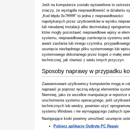
Jeśli na komputerze zostało wyświetlone to ostrzeże
znaczy, że wystąpiła nieprawidłowość w działaniu s
„Kod błędu 0x7fffffff” to jedna z nieprawidłowości
napotykanych przez użytkowników w wyniku niepraw
lub nieudanej instalacji albo dezinstalacji oprogramo
które mogły pozostawić nieprawidłowe wpisy w ele
systemu, nieprawidłowego zamknięcia systemu wsk
awarii zasilania lub innego czynnika, przypadkoweg
usunięcia niezbędnego pliku systemowego lub wpis
systemowego dokonanego przez kogoś o małej wie
technicznej, jak również z wielu innych przyczyn.
Sposoby naprawy w przypadku kodu
Zaawansowani użytkownicy komputerów mogą w celu
naprawić je poprzez ręczną edycję elementów system
Niemniej, jako że wszelkie manipulacje w rejestrz
uruchomienia systemu operacyjnego, jeśli użytkown
technicznych lub wiedzy, powinien użyć oprogramow
systemu Windows i nie wymagającego żadnych specj
Następujące kroki powinny umożliwić usunięcie uste
Pobierz aplikację Outbyte PC Repair