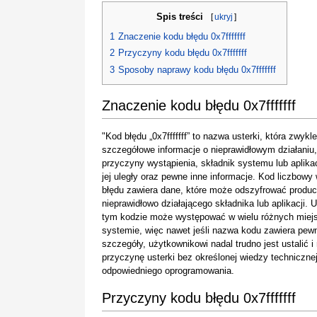
Spis treści
[
ukryj
]
1
Znaczenie kodu błędu 0x7fffffff
2
Przyczyny kodu błędu 0x7fffffff
3
Sposoby naprawy kodu błędu 0x7fffffff
Znaczenie kodu błędu 0x7fffffff
"Kod błędu „0x7fffffff” to nazwa usterki, która zwykl
szczegółowe informacje o nieprawidłowym działaniu, 
przyczyny wystąpienia, składnik systemu lub aplikac
jej uległy oraz pewne inne informacje. Kod liczbowy
błędu zawiera dane, które może odszyfrować produc
nieprawidłowo działającego składnika lub aplikacji. 
tym kodzie może występować w wielu różnych miej
systemie, więc nawet jeśli nazwa kodu zawiera pew
szczegóły, użytkownikowi nadal trudno jest ustalić i
przyczynę usterki bez określonej wiedzy technicznej
odpowiedniego oprogramowania.
Przyczyny kodu błędu 0x7fffffff