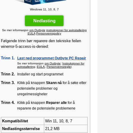
Windows 11, 10, 8, 7
Nedlasting
Se mer informasjon
om Outbyte
instruksjoner for avinstallering
EULA
Personvernspolicy
Følgende trinn bør reparere den tekniske feilen
winerror-5-access-is-denied:
Trinn 1.
Last ned programmet Outbyte PC Repair
Se mer informasjon
om Outbyte
;
Instruksjoner for
avinstallering
;
EULA
;
Personvernsregler
.
Trinn 2.
Installer og start programmet
Trinn 3.
Klikk på knappen
Skann nå
for å søke etter
potensielle problemer og
uregelmessigheter
Trinn 4.
Klikk på knappen
Reparer alle
for å
reparere de potensielle problemene
Kompatibilitet
Win 11, 10, 8, 7
Nedlastingsstørrelse
21,2 MB