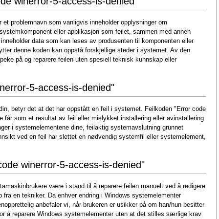
ode winerror-5-access-is-denied"
er et problemnavn som vanligvis inneholder opplysninger om
en systemkomponent eller applikasjon som feilet, sammen med annen
 inneholder data som kan leses av produsenten til komponenten eller
ytter denne koden kan oppstå forskjellige steder i systemet. Av den
å peke på og reparere feilen uten spesiell teknisk kunnskap eller
inerror-5-access-is-denied"
n, betyr det at det har oppstått en feil i systemet. Feilkoden "Error code
får som et resultat av feil eller mislykket installering eller avinstallering
ger i systemelementene dine, feilaktig systemavslutning grunnet
nnsikt ved en feil har slettet en nødvendig systemfil eller systemelement,
 code winerror-5-access-is-denied"
atamaskinbrukere være i stand til å reparere feilen manuelt ved å redigere
 fra en tekniker. Da enhver endring i Windows systemelementer
nopprettelig anbefaler vi, når brukeren er usikker på om han/hun besitter
or å reparere Windows systemelementer uten at det stilles særlige krav