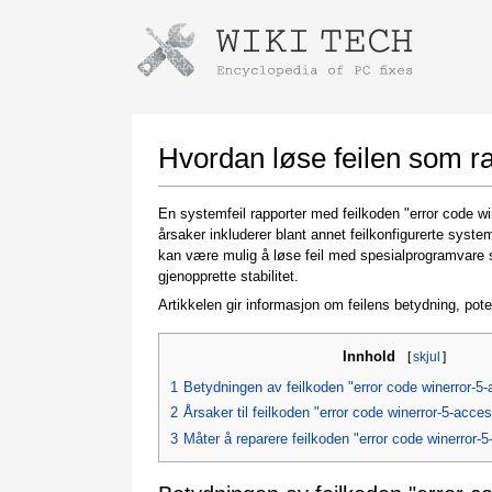
Instructions for downloading using
Launch The Installer
Hvordan løse feilen som r
En systemfeil rapporter med feilkoden "error code wi
årsaker inkluderer blant annet feilkonfigurerte syst
kan være mulig å løse feil med spesialprogramvare s
gjenopprette stabilitet.
Artikkelen gir informasjon om feilens betydning, pote
Innhold
[
skjul
]
Once the download is complete, click on the
downloaded file link
1
Betydningen av feilkoden "error code winerror-5-
2
Årsaker til feilkoden "error code winerror-5-acce
3
Måter å reparere feilkoden "error code winerror-