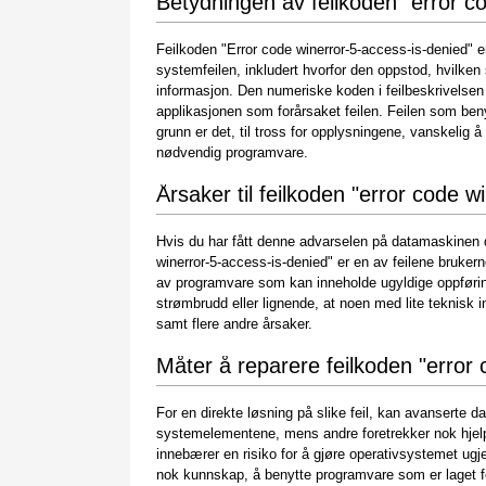
Betydningen av feilkoden "error c
Feilkoden "Error code winerror-5-access-is-denied" 
systemfeilen, inkludert hvorfor den oppstod, hvilk
informasjon. Den numeriske koden i feilbeskrivelsen
applikasjonen som forårsaket feilen. Feilen som ben
grunn er det, til tross for opplysningene, vanskelig 
nødvendig programvare.
Årsaker til feilkoden "error code w
Hvis du har fått denne advarselen på datamaskinen di
winerror-5-access-is-denied" er en av feilene brukerne 
av programvare som kan inneholde ugyldige oppførin
strømbrudd eller lignende, at noen med lite teknisk i
samt flere andre årsaker.
Måter å reparere feilkoden "error
For en direkte løsning på slike feil, kan avanserte d
systemelementene, mens andre foretrekker nok hjelp
innebærer en risiko for å gjøre operativsystemet ugje
nok kunnskap, å benytte programvare som er laget f