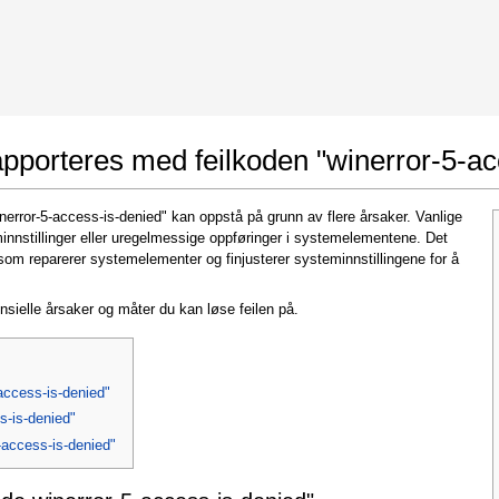
 Google Chrome
Allow To Make Changes
apporteres med feilkoden "winerror-5-ac
nerror-5-access-is-denied" kan oppstå på grunn av flere årsaker. Vanlige
eminnstillinger eller uregelmessige oppføringer i systemelementene. Det
om reparerer systemelementer og finjusterer systeminnstillingene for å
nsielle årsaker og måter du kan løse feilen på.
In the next window that pops up (UAC) click
"Yes"
to allow application to make changes
access-is-denied"
ss-is-denied"
5-access-is-denied"