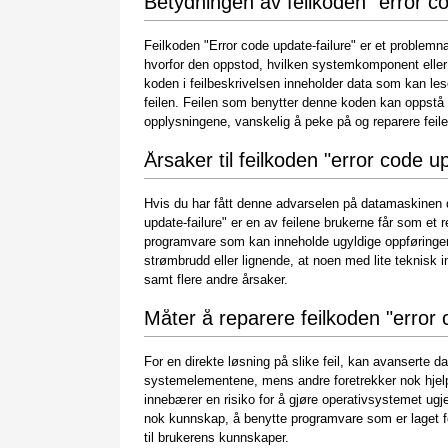
Betydningen av feilkoden "error co
Feilkoden "Error code update-failure" er et problemn
hvorfor den oppstod, hvilken systemkomponent elle
koden i feilbeskrivelsen inneholder data som kan le
feilen. Feilen som benytter denne koden kan oppstå fo
opplysningene, vanskelig å peke på og reparere feil
Årsaker til feilkoden "error code u
Hvis du har fått denne advarselen på datamaskinen di
update-failure" er en av feilene brukerne får som et res
programvare som kan inneholde ugyldige oppføringer
strømbrudd eller lignende, at noen med lite teknisk i
samt flere andre årsaker.
Måter å reparere feilkoden "error 
For en direkte løsning på slike feil, kan avanserte d
systemelementene, mens andre foretrekker nok hjelp
innebærer en risiko for å gjøre operativsystemet ugje
nok kunnskap, å benytte programvare som er laget f
til brukerens kunnskaper.