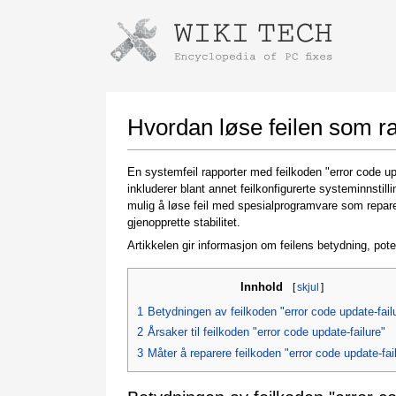
Instructions for downloading using
Launch The Installer
Hvordan løse feilen som ra
En systemfeil rapporter med feilkoden "error code up
inkluderer blant annet feilkonfigurerte systeminnsti
mulig å løse feil med spesialprogramvare som repare
gjenopprette stabilitet.
Artikkelen gir informasjon om feilens betydning, pote
Innhold
[
skjul
]
Once the download is complete, click on the
downloaded file link
1
Betydningen av feilkoden "error code update-fail
2
Årsaker til feilkoden "error code update-failure"
3
Måter å reparere feilkoden "error code update-fai