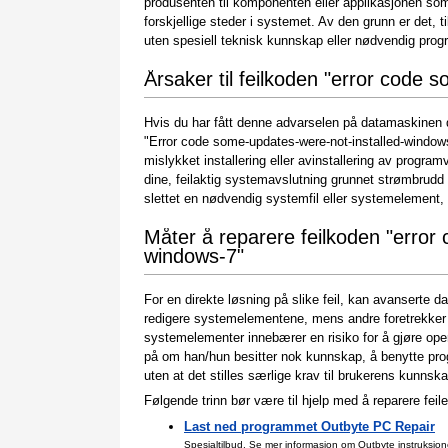
produsenten til komponenten eller applikasjonen som
forskjellige steder i systemet. Av den grunn er det, t
uten spesiell teknisk kunnskap eller nødvendig prog
Årsaker til feilkoden "error code
Hvis du har fått denne advarselen på datamaskinen di
"Error code some-updates-were-not-installed-windows-7
mislykket installering eller avinstallering av prog
dine, feilaktig systemavslutning grunnet strømbrudd e
slettet en nødvendig systemfil eller systemelement, 
Måter å reparere feilkoden "error
windows-7"
For en direkte løsning på slike feil, kan avanserte d
redigere systemelementene, mens andre foretrekker 
systemelementer innebærer en risiko for å gjøre oper
på om han/hun besitter nok kunnskap, å benytte pr
uten at det stilles særlige krav til brukerens kunnska
Følgende trinn bør være til hjelp med å reparere feile
Last ned programmet Outbyte PC Repair
Spesialtilbud. Se mer informasjon
om Outbyte
instruksjon