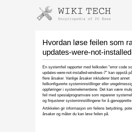
Instructions for downloading using
Launch The Installer
Hvordan løse feilen som r
updates-were-not-installe
En systemfeil rapporter med feilkoden "error code s
updates-were-not-installed-windows-7" kan oppstå p
flere årsaker. Vanlige årsaker inkluderer blant annet
feilkonfigurerte systeminnstillinger eller uregelmessi
oppføringer i systemelementene. Det kan være muli
feil med spesialprogramvare som reparerer systeme
Once the download is complete, click on the
og finjusterer systeminnstillingene for å gjenopprette 
downloaded file link
Artikkelen gir informasjon om feilens betydning, pote
årsaker og måter du kan løse feilen på.