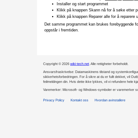
Installer og start programmet
Klikk på knappen Skann nå for å søke etter po
Klikk på knappen Reparer alle for å reparere 
Det samme programmet kan brukes forebyggende for å 
oppstår i fremtiden.
Copyright © 2026
wiki-tech.net
. Alle rettigheter forbeholdt.
Ansvarsfraskrivelse: Datamaskinens tilstand og systemkonfiguras
sikkerhetsforbedringen. For å sikre at du er fullt dekket, vil Outb
feilmeldingen din. Hvis dette ikke lykkes, vil vi refundere hele kj
Varemerker: Microsoft- og Windows-symboler er varemerker som
Privacy Policy
Kontakt oss
Hvordan avinstallere