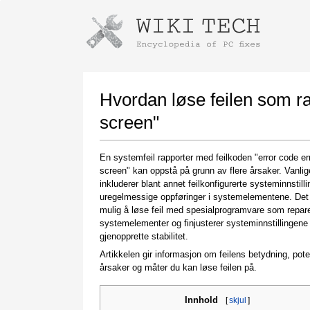
Instructions for downloading using
Launch The Installer
Hvordan løse feilen som ra
screen"
En systemfeil rapporter med feilkoden "error code err
screen" kan oppstå på grunn av flere årsaker. Vanlig
inkluderer blant annet feilkonfigurerte systeminnstilli
uregelmessige oppføringer i systemelementene. De
mulig å løse feil med spesialprogramvare som repar
systemelementer og finjusterer systeminnstillingene 
Once the download is complete, click on the
gjenopprette stabilitet.
downloaded file link
Artikkelen gir informasjon om feilens betydning, pote
årsaker og måter du kan løse feilen på.
Innhold
[
skjul
]