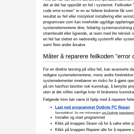
det at det har oppstått en feil i systemet. Feilkoden 
code error-screen" er en av feilene brukerne får som
resultat av feil eller mislykket installering eller avins
programvare som kan inneholde ugyldige oppføringer
systemelementene dine, feilaktig systemavslutning 
strømbrudd eller lignende, at noen med lite teknisk i
en feil har slettet en nødvendig systemfil eller syst
samt flere andre årsaker.
Måter å reparere feilkoden "error 
For en direkte løsning på slike feil, kan avanserte d
redigere systemelementene, mens andre foretrekker 
systemelementer innebærer en risiko for å gjøre oper
på om han/hun besitter nok kunnskap, å benytte pr
uten at det stilles særlige krav til brukerens kunnska
Følgende trinn bør være til hjelp med å reparere feile
Last ned programmet Outbyte PC Repair
Spesialtilbud. Se mer informasjon
om Outbyte
instruksjon
Installer og start programmet
Klikk på knappen Skann nå for å søke etter po
Klikk på knappen Reparer alle for å reparere 