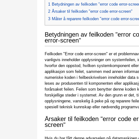
1
Betydningen av feilkoden "error code error-scree
2
Årsaker til feilkoden "error code error-screen"
3
Måter å reparere feilkoden "error code error-scre
Betydningen av feilkoden "error c
error-screen"
Feilkoden "Error code error-screen" er et problemn
vanligvis inneholder opplysninger om systemfeilen, i
hvorfor den oppstod, hvilken systemkomponent eller
applikasjon som feilet, sammen med annen informa
numeriske koden i feilbeskrivelsen inneholder data
leses av produsenten til komponenten eller applika
forårsaket feilen. Feilen som benytter denne koden 
forskjellige steder i systemet. Av den grunn er det, til
opplysningene, vanskelig å peke på og reparere feil
spesiell teknisk kunnskap eller nødvendig programv
Årsaker til feilkoden "error code er
screen"
Hvis du har fått denne advarselen på datamaskinen d