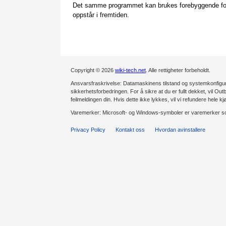
Det samme programmet kan brukes forebyggende for å 
oppstår i fremtiden.
Copyright © 2026
wiki-tech.net
. Alle rettigheter forbeholdt.
Ansvarsfraskrivelse: Datamaskinens tilstand og systemkonfiguras
sikkerhetsforbedringen. For å sikre at du er fullt dekket, vil Outb
feilmeldingen din. Hvis dette ikke lykkes, vil vi refundere hele kj
Varemerker: Microsoft- og Windows-symboler er varemerker som
Privacy Policy
Kontakt oss
Hvordan avinstallere