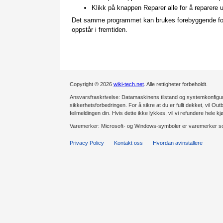
Klikk på knappen Reparer alle for å reparere 
Det samme programmet kan brukes forebyggende for å 
oppstår i fremtiden.
Copyright © 2026
wiki-tech.net
. Alle rettigheter forbeholdt.
Ansvarsfraskrivelse: Datamaskinens tilstand og systemkonfiguras
sikkerhetsforbedringen. For å sikre at du er fullt dekket, vil Outb
feilmeldingen din. Hvis dette ikke lykkes, vil vi refundere hele kj
Varemerker: Microsoft- og Windows-symboler er varemerker som
Privacy Policy
Kontakt oss
Hvordan avinstallere