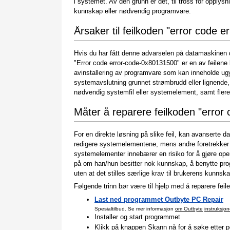
i systemet. Av den grunn er det, til tross for opplys
kunnskap eller nødvendig programvare.
Årsaker til feilkoden "error code
Hvis du har fått denne advarselen på datamaskinen di
"Error code error-code-0x80131500" er en av feilene br
avinstallering av programvare som kan inneholde ugy
systemavslutning grunnet strømbrudd eller lignende, a
nødvendig systemfil eller systemelement, samt flere
Måter å reparere feilkoden "erro
For en direkte løsning på slike feil, kan avanserte d
redigere systemelementene, mens andre foretrekker 
systemelementer innebærer en risiko for å gjøre oper
på om han/hun besitter nok kunnskap, å benytte pr
uten at det stilles særlige krav til brukerens kunnska
Følgende trinn bør være til hjelp med å reparere feile
Last ned programmet Outbyte PC Repair
Spesialtilbud. Se mer informasjon
om Outbyte
instruksjon
Installer og start programmet
Klikk på knappen Skann nå for å søke etter po