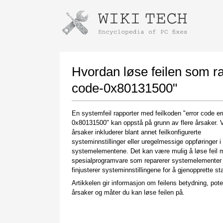
Instructions for downloading using
Launch The Installer
Hvordan løse feilen som ra
code-0x80131500"
En systemfeil rapporter med feilkoden "error code er
0x80131500" kan oppstå på grunn av flere årsaker. 
årsaker inkluderer blant annet feilkonfigurerte
systeminnstillinger eller uregelmessige oppføringer i
systemelementene. Det kan være mulig å løse feil 
spesialprogramvare som reparerer systemelementer
Once the download is complete, click on the
finjusterer systeminnstillingene for å gjenopprette stab
downloaded file link
Artikkelen gir informasjon om feilens betydning, pote
årsaker og måter du kan løse feilen på.