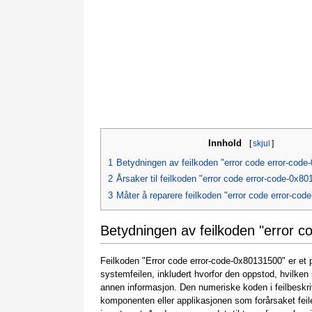
Innhold
[
skjul
]
1
Betydningen av feilkoden "error code error-cod
2
Årsaker til feilkoden "error code error-code-0x8
3
Måter å reparere feilkoden "error code error-co
Betydningen av feilkoden "error 
Feilkoden "Error code error-code-0x80131500" er et
systemfeilen, inkludert hvorfor den oppstod, hvilk
annen informasjon. Den numeriske koden i feilbeskri
komponenten eller applikasjonen som forårsaket feil