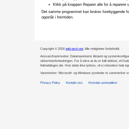
Klikk på knappen Reparer alle for å reparere 
Det samme programmet kan brukes forebyggende for å 
oppstår i fremtiden.
Copyright © 2026
wiki-tech.net
. Alle rettigheter forbeholdt.
Ansvarsfraskrivelse: Datamaskinens tilstand og systemkonfiguras
sikkerhetsforbedringen. For å sikre at du er fullt dekket, vil Outb
feilmeldingen din. Hvis dette ikke lykkes, vil vi refundere hele kj
Varemerker: Microsoft- og Windows-symboler er varemerker som
Privacy Policy
Kontakt oss
Hvordan avinstallere