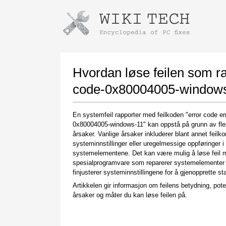
Instructions for downloading using
Launch The Installer
Hvordan løse feilen som ra
code-0x80004005-windows
En systemfeil rapporter med feilkoden "error code er
0x80004005-windows-11" kan oppstå på grunn av fle
årsaker. Vanlige årsaker inkluderer blant annet feilko
systeminnstillinger eller uregelmessige oppføringer i
systemelementene. Det kan være mulig å løse feil 
spesialprogramvare som reparerer systemelementer
Once the download is complete, click on the
finjusterer systeminnstillingene for å gjenopprette stab
downloaded file link
Artikkelen gir informasjon om feilens betydning, pote
årsaker og måter du kan løse feilen på.