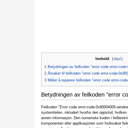
Innhold
[
skjul
]
1
Betydningen av feilkoden "error code error-cod
2
Årsaker til feilkoden "error code error-code-0x
3
Måter å reparere feilkoden "error code error-co
Betydningen av feilkoden "error 
Feilkoden "Error code error-code-0x80004005-window
systemfeilen, inkludert hvorfor den oppstod, hvilk
annen informasjon. Den numeriske koden i feilbeskri
komponenten eller applikasjonen som forårsaket feil