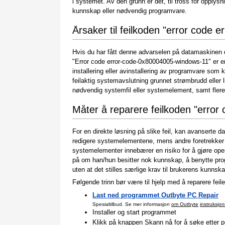
i systemet. Av den grunn er det, til tross for opplys
kunnskap eller nødvendig programvare.
Årsaker til feilkoden "error code
Hvis du har fått denne advarselen på datamaskinen di
"Error code error-code-0x80004005-windows-11" er en 
installering eller avinstallering av programvare som
feilaktig systemavslutning grunnet strømbrudd eller li
nødvendig systemfil eller systemelement, samt flere
Måter å reparere feilkoden "erro
For en direkte løsning på slike feil, kan avanserte d
redigere systemelementene, mens andre foretrekker 
systemelementer innebærer en risiko for å gjøre oper
på om han/hun besitter nok kunnskap, å benytte pr
uten at det stilles særlige krav til brukerens kunnska
Følgende trinn bør være til hjelp med å reparere feile
Last ned programmet Outbyte PC Repair
Spesialtilbud. Se mer informasjon
om Outbyte
instruksjon
Installer og start programmet
Klikk på knappen Skann nå for å søke etter po