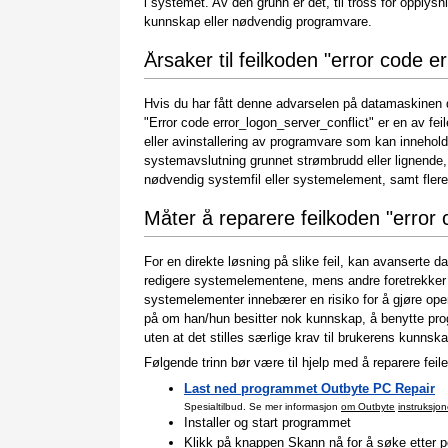
i systemet. Av den grunn er det, til tross for opplys
kunnskap eller nødvendig programvare.
Årsaker til feilkoden "error code e
Hvis du har fått denne advarselen på datamaskinen di
"Error code error_logon_server_conflict" er en av feil
eller avinstallering av programvare som kan innehold
systemavslutning grunnet strømbrudd eller lignende, a
nødvendig systemfil eller systemelement, samt flere
Måter å reparere feilkoden "error 
For en direkte løsning på slike feil, kan avanserte d
redigere systemelementene, mens andre foretrekker 
systemelementer innebærer en risiko for å gjøre oper
på om han/hun besitter nok kunnskap, å benytte pr
uten at det stilles særlige krav til brukerens kunnska
Følgende trinn bør være til hjelp med å reparere feile
Last ned programmet Outbyte PC Repair
Spesialtilbud. Se mer informasjon
om Outbyte
instruksjon
Installer og start programmet
Klikk på knappen Skann nå for å søke etter po