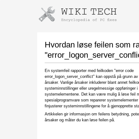
Instructions for downloading using
Launch The Installer
Hvordan løse feilen som r
"error_logon_server_confli
En systemfeil rapporter med feilkoden "error code
error_logon_server_conflict" kan oppstå på grunn av 
årsaker. Vanlige årsaker inkluderer blant annet feilko
systeminnstillinger eller uregelmessige oppføringer i
systemelementene. Det kan være mulig å løse feil 
spesialprogramvare som reparerer systemelementer
Once the download is complete, click on the
finjusterer systeminnstillingene for å gjenopprette stab
downloaded file link
Artikkelen gir informasjon om feilens betydning, pote
årsaker og måter du kan løse feilen på.