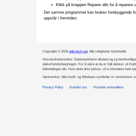
Klikk på knappen Reparer alle for å reparere 
Det samme programmet kan brukes forebyggende for å 
oppstår i fremtiden.
Copyright © 2026
wiki-tech.net
. Alle rettigheter forbeholdt.
Ansvarsfraskrivelse: Datamaskinens tilstand og systemkonfiguras
sikkerhetsforbedringen. For å sikre at du er fullt dekket, vil Outb
feilmeldingen din. Hvis dette ikke lykkes, vil vi refundere hele kj
Varemerker: Microsoft- og Windows-symboler er varemerker som
Privacy Policy
Kontakt oss
Hvordan avinstallere