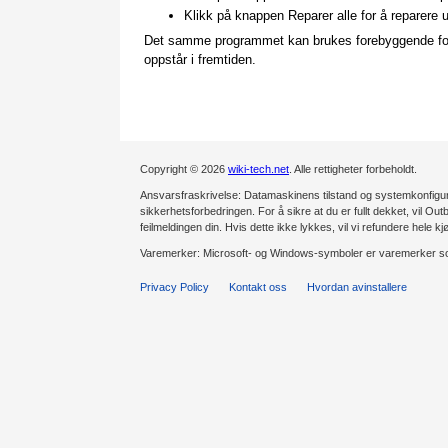
Klikk på knappen Reparer alle for å reparere 
Det samme programmet kan brukes forebyggende for å 
oppstår i fremtiden.
Copyright © 2026
wiki-tech.net
. Alle rettigheter forbeholdt.
Ansvarsfraskrivelse: Datamaskinens tilstand og systemkonfiguras
sikkerhetsforbedringen. For å sikre at du er fullt dekket, vil Outb
feilmeldingen din. Hvis dette ikke lykkes, vil vi refundere hele kj
Varemerker: Microsoft- og Windows-symboler er varemerker som
Privacy Policy
Kontakt oss
Hvordan avinstallere