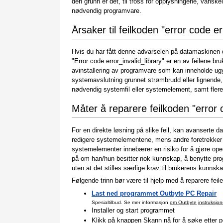
den grunn er det, til tross for opplysningene, vanske
nødvendig programvare.
Årsaker til feilkoden "error code er
Hvis du har fått denne advarselen på datamaskinen di
"Error code error_invalid_library" er en av feilene bruk
avinstallering av programvare som kan inneholde ugy
systemavslutning grunnet strømbrudd eller lignende, a
nødvendig systemfil eller systemelement, samt flere
Måter å reparere feilkoden "error c
For en direkte løsning på slike feil, kan avanserte d
redigere systemelementene, mens andre foretrekker 
systemelementer innebærer en risiko for å gjøre oper
på om han/hun besitter nok kunnskap, å benytte pr
uten at det stilles særlige krav til brukerens kunnska
Følgende trinn bør være til hjelp med å reparere feile
Last ned programmet Outbyte PC Repair
Spesialtilbud. Se mer informasjon
om Outbyte
instruksjon
Installer og start programmet
Klikk på knappen Skann nå for å søke etter po