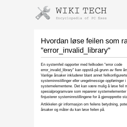
Instructions for downloading using
Launch The Installer
Hvordan løse feilen som r
"error_invalid_library"
En systemfeil rapporter med feilkoden "error code
error_invalid_library" kan oppstå på grunn av flere år
Vanlige årsaker inkluderer blant annet feilkonfigurert
systeminnstillinger eller uregelmessige oppføringer i
systemelementene. Det kan være mulig å løse feil 
spesialprogramvare som reparerer systemelementer
Once the download is complete, click on the
finjusterer systeminnstillingene for å gjenopprette stab
downloaded file link
Artikkelen gir informasjon om feilens betydning, pote
årsaker og måter du kan løse feilen på.