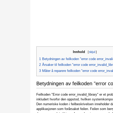
Innhold
[
skjul
]
1
Betydningen av feilkoden "error code error_invali
2
Årsaker til feilkoden "error code error_invalid_lib
3
Måter å reparere feilkoden "error code error_inval
Betydningen av feilkoden "error co
Feilkoden "Error code error_invalid_library" er et p
inkludert hvorfor den oppstod, hvilken systemkompo
Den numeriske koden i feilbeskrivelsen inneholder d
applikasjonen som forårsaket feilen. Feilen som ben