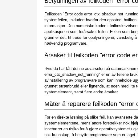
Betydningen av feilkoden "error 
Feilkoden "Error code error_ctx_shadow_not_running
systemfeilen, inkludert hvorfor den oppstod, hvilk
informasjon. Den numeriske koden i feilbeskrivelsen
applikasjonen som forårsaket feilen. Feilen som ben
grunn er det, til tross for opplysningene, vanskelig 
nødvendig programvare.
Årsaker til feilkoden "error code
Hvis du har fått denne advarselen på datamaskinen di
error_ctx_shadow_not_running" er en av feilene brukern
avinstallering av programvare som kan inneholde ugy
grunnet strømbrudd eller lignende, at noen med lite te
systemelement, samt flere andre årsaker.
Måter å reparere feilkoden "erro
For en direkte løsning på slike feil, kan avanserte d
systemelementene, mens andre foretrekker nok hjelp
innebærer en risiko for å gjøre operativsystemet ugje
nok kunnskap, å benytte programvare som er laget f