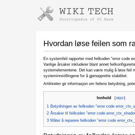
Instructions for downloading using
Launch The Installer
Hvordan løse feilen som r
En systemfeil rapporter med feilkoden "error code e
Vanlige årsaker inkluderer blant annet feilkonfigurert
systemelementene. Det kan være mulig å løse feil 
systeminnstillingene for å gjenopprette stabilitet.
Artikkelen gir informasjon om feilens betydning, pote
Innhold
[
skjul
]
Once the download is complete, click on the
downloaded file link
1
Betydningen av feilkoden "error code error_ctx
2
Årsaker til feilkoden "error code error_ctx_shad
3
Måter å reparere feilkoden "error code error_ct