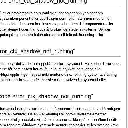
code error_ctx_shadow_not_running"
" er et problemnavn som vanligvis inneholder opplysninger om
en systemkomponent eller applikasjon som feilet, sammen med annen
 inneholder data som kan leses av produsenten til komponenten eller
ytter denne koden kan oppstå forskjellige steder i systemet. Av den
å peke på og reparere feilen uten spesiell teknisk kunnskap eller
 error_ctx_shadow_not_running"
n, betyr det at det har oppstått en feil i systemet. Feilkoden "Error code
e får som et resultat av feil eller mislykket installering eller
ldige oppføringer i systemelementene dine, feilaktig systemavslutning
knisk innsikt ved en feil har slettet en nødvendig systemfil eller
r code error_ctx_shadow_not_running"
atamaskinbrukere være i stand til å reparere feilen manuelt ved å redigere
 fra en tekniker. Da enhver endring i Windows systemelementer
nopprettelig anbefaler vi, når brukeren er usikker på om han/hun besitter
or å reparere Windows systemelementer uten at det stilles særlige krav