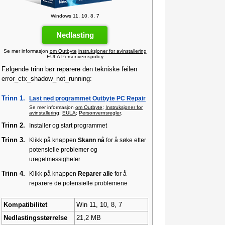
Windows 11, 10, 8, 7
Nedlasting
Se mer informasjon
om Outbyte
instruksjoner for avinstallering
EULA
Personvernspolicy
Følgende trinn bør reparere den tekniske feilen
error_ctx_shadow_not_running:
Trinn 1.
Last ned programmet Outbyte PC Repair
Se mer informasjon
om Outbyte
;
Instruksjoner for
avinstallering
;
EULA
;
Personvernsregler
.
Trinn 2.
Installer og start programmet
Trinn 3.
Klikk på knappen
Skann nå
for å søke etter
potensielle problemer og
uregelmessigheter
Trinn 4.
Klikk på knappen
Reparer alle
for å
reparere de potensielle problemene
Kompatibilitet
Win 11, 10, 8, 7
Nedlastingsstørrelse
21,2 MB