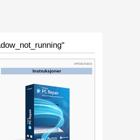
hadow_not_running"
SPESIALTILBUD
Instruksjoner