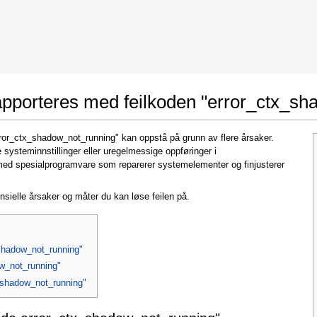
 Google Chrome
Allow To Make Changes
apporteres med feilkoden "error_ctx_s
rror_ctx_shadow_not_running" kan oppstå på grunn av flere årsaker.
e systeminnstillinger eller uregelmessige oppføringer i
med spesialprogramvare som reparerer systemelementer og finjusterer
nsielle årsaker og måter du kan løse feilen på.
In the next window that pops up (UAC) click
"Yes"
to allow application to make changes
_shadow_not_running"
ow_not_running"
x_shadow_not_running"