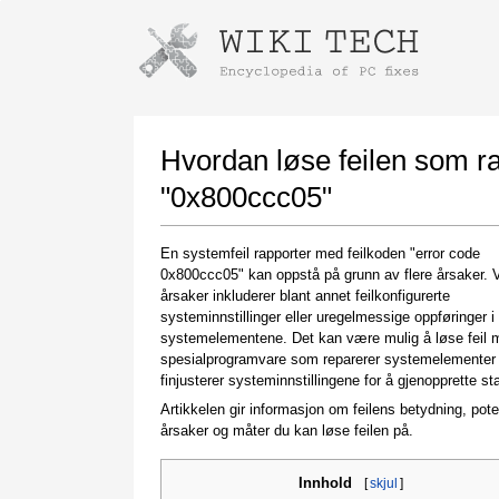
Instructions for downloading using
Launch The Installer
Hvordan løse feilen som r
"0x800ccc05"
En systemfeil rapporter med feilkoden "error code
0x800ccc05" kan oppstå på grunn av flere årsaker. 
årsaker inkluderer blant annet feilkonfigurerte
systeminnstillinger eller uregelmessige oppføringer i
systemelementene. Det kan være mulig å løse feil 
spesialprogramvare som reparerer systemelementer
Once the download is complete, click on the
finjusterer systeminnstillingene for å gjenopprette stab
downloaded file link
Artikkelen gir informasjon om feilens betydning, pote
årsaker og måter du kan løse feilen på.
Innhold
[
skjul
]