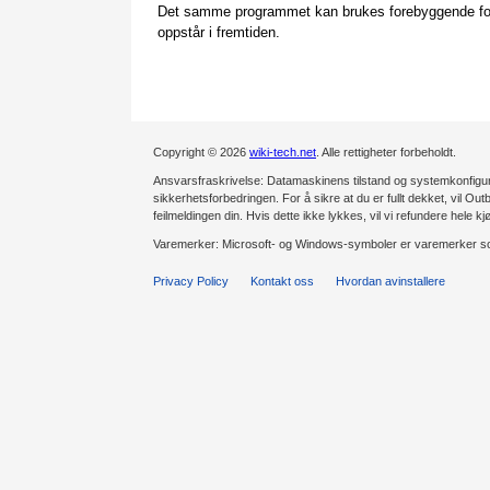
Det samme programmet kan brukes forebyggende for å 
oppstår i fremtiden.
Copyright © 2026
wiki-tech.net
. Alle rettigheter forbeholdt.
Ansvarsfraskrivelse: Datamaskinens tilstand og systemkonfiguras
sikkerhetsforbedringen. For å sikre at du er fullt dekket, vil Outb
feilmeldingen din. Hvis dette ikke lykkes, vil vi refundere hele kj
Varemerker: Microsoft- og Windows-symboler er varemerker som
Privacy Policy
Kontakt oss
Hvordan avinstallere