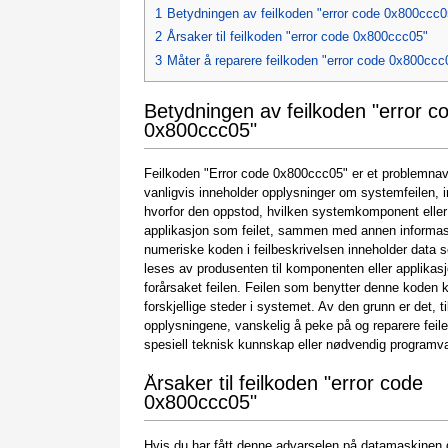
1
Betydningen av feilkoden "error code 0x800ccc0
2
Årsaker til feilkoden "error code 0x800ccc05"
3
Måter å reparere feilkoden "error code 0x800ccc
Betydningen av feilkoden "error c
0x800ccc05"
Feilkoden "Error code 0x800ccc05" er et problemna
vanligvis inneholder opplysninger om systemfeilen, i
hvorfor den oppstod, hvilken systemkomponent eller
applikasjon som feilet, sammen med annen informa
numeriske koden i feilbeskrivelsen inneholder data
leses av produsenten til komponenten eller applika
forårsaket feilen. Feilen som benytter denne koden 
forskjellige steder i systemet. Av den grunn er det, til
opplysningene, vanskelig å peke på og reparere feil
spesiell teknisk kunnskap eller nødvendig programv
Årsaker til feilkoden "error code
0x800ccc05"
Hvis du har fått denne advarselen på datamaskinen d