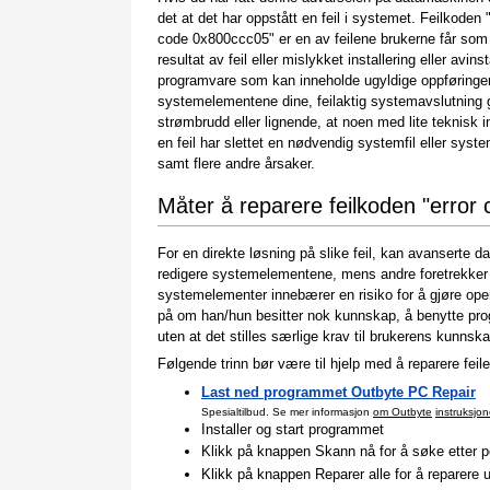
det at det har oppstått en feil i systemet. Feilkoden 
code 0x800ccc05" er en av feilene brukerne får som
resultat av feil eller mislykket installering eller avins
programvare som kan inneholde ugyldige oppføringer
systemelementene dine, feilaktig systemavslutning 
strømbrudd eller lignende, at noen med lite teknisk i
en feil har slettet en nødvendig systemfil eller syst
samt flere andre årsaker.
Måter å reparere feilkoden "error
For en direkte løsning på slike feil, kan avanserte d
redigere systemelementene, mens andre foretrekker 
systemelementer innebærer en risiko for å gjøre oper
på om han/hun besitter nok kunnskap, å benytte pr
uten at det stilles særlige krav til brukerens kunnska
Følgende trinn bør være til hjelp med å reparere feile
Last ned programmet Outbyte PC Repair
Spesialtilbud. Se mer informasjon
om Outbyte
instruksjon
Installer og start programmet
Klikk på knappen Skann nå for å søke etter po
Klikk på knappen Reparer alle for å reparere 