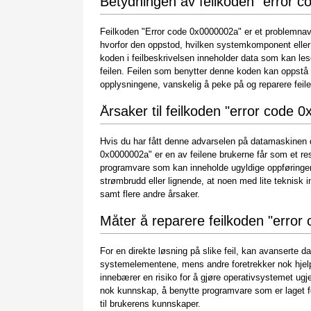
Betydningen av feilkoden "error 
Feilkoden "Error code 0x0000002a" er et problemnav
hvorfor den oppstod, hvilken systemkomponent elle
koden i feilbeskrivelsen inneholder data som kan le
feilen. Feilen som benytter denne koden kan oppstå fo
opplysningene, vanskelig å peke på og reparere feil
Årsaker til feilkoden "error code 
Hvis du har fått denne advarselen på datamaskinen di
0x0000002a" er en av feilene brukerne får som et result
programvare som kan inneholde ugyldige oppføringer
strømbrudd eller lignende, at noen med lite teknisk i
samt flere andre årsaker.
Måter å reparere feilkoden "erro
For en direkte løsning på slike feil, kan avanserte d
systemelementene, mens andre foretrekker nok hjelp
innebærer en risiko for å gjøre operativsystemet ugje
nok kunnskap, å benytte programvare som er laget f
til brukerens kunnskaper.