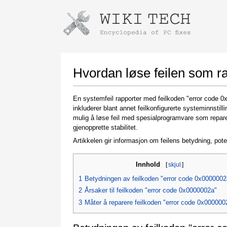
Instructions for downloading using
Launch The Installer
Hvordan løse feilen som r
En systemfeil rapporter med feilkoden "error code 0
inkluderer blant annet feilkonfigurerte systeminnsti
mulig å løse feil med spesialprogramvare som repare
gjenopprette stabilitet.
Artikkelen gir informasjon om feilens betydning, pote
Innhold
[
skjul
]
Once the download is complete, click on the
downloaded file link
1
Betydningen av feilkoden "error code 0x0000002
2
Årsaker til feilkoden "error code 0x0000002a"
3
Måter å reparere feilkoden "error code 0x000000