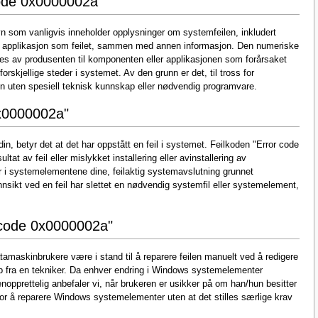
code 0x0000002a"
n som vanligvis inneholder opplysninger om systemfeilen, inkludert
r applikasjon som feilet, sammen med annen informasjon. Den numeriske
ses av produsenten til komponenten eller applikasjonen som forårsaket
rskjellige steder i systemet. Av den grunn er det, til tross for
en uten spesiell teknisk kunnskap eller nødvendig programvare.
0x0000002a"
n, betyr det at det har oppstått en feil i systemet. Feilkoden "Error code
at av feil eller mislykket installering eller avinstallering av
 i systemelementene dine, feilaktig systemavslutning grunnet
nnsikt ved en feil har slettet en nødvendig systemfil eller systemelement,
r code 0x0000002a"
atamaskinbrukere være i stand til å reparere feilen manuelt ved å redigere
 fra en tekniker. Da enhver endring i Windows systemelementer
nopprettelig anbefaler vi, når brukeren er usikker på om han/hun besitter
or å reparere Windows systemelementer uten at det stilles særlige krav