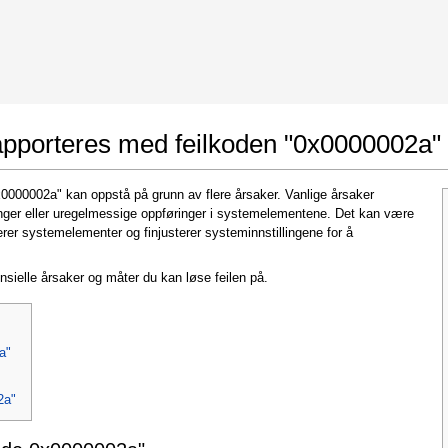
 Google Chrome
Allow To Make Changes
apporteres med feilkoden "0x0000002a"
x0000002a" kan oppstå på grunn av flere årsaker. Vanlige årsaker
llinger eller uregelmessige oppføringer i systemelementene. Det kan være
rer systemelementer og finjusterer systeminnstillingene for å
nsielle årsaker og måter du kan løse feilen på.
In the next window that pops up (UAC) click
"Yes"
to allow application to make changes
a"
2a"