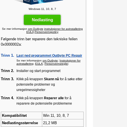
Windows 11, 10, 8, 7
Nedlasting
Se mer informasjon
om Outbyte
instruksjoner for avinstallering
EULA
Personvernspolicy
Følgende trinn bør reparere den tekniske feilen
0x0000002a:
Trinn 1.
Last ned programmet Outbyte PC Repair
Se mer informasjon
om Outbyte
;
Instruksjoner for
avinstallering
;
EULA
;
Personvernsregler
.
Trinn 2.
Installer og start programmet
Trinn 3.
Klikk på knappen
Skann nå
for å søke etter
potensielle problemer og
uregelmessigheter
Trinn 4.
Klikk på knappen
Reparer alle
for å
reparere de potensielle problemene
Kompatibilitet
Win 11, 10, 8, 7
Nedlastingsstørrelse
21,2 MB