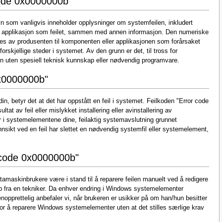
code 0x0000000b"
n som vanligvis inneholder opplysninger om systemfeilen, inkludert
r applikasjon som feilet, sammen med annen informasjon. Den numeriske
ses av produsenten til komponenten eller applikasjonen som forårsaket
rskjellige steder i systemet. Av den grunn er det, til tross for
en uten spesiell teknisk kunnskap eller nødvendig programvare.
0x0000000b"
n, betyr det at det har oppstått en feil i systemet. Feilkoden "Error code
at av feil eller mislykket installering eller avinstallering av
 i systemelementene dine, feilaktig systemavslutning grunnet
nnsikt ved en feil har slettet en nødvendig systemfil eller systemelement,
r code 0x0000000b"
atamaskinbrukere være i stand til å reparere feilen manuelt ved å redigere
 fra en tekniker. Da enhver endring i Windows systemelementer
nopprettelig anbefaler vi, når brukeren er usikker på om han/hun besitter
or å reparere Windows systemelementer uten at det stilles særlige krav