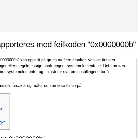
 Google Chrome
Allow To Make Changes
apporteres med feilkoden "0x0000000b"
x0000000b" kan oppstå på grunn av flere årsaker. Vanlige årsaker
llinger eller uregelmessige oppføringer i systemelementene. Det kan være
rer systemelementer og finjusterer systeminnstillingene for å
nsielle årsaker og måter du kan løse feilen på.
In the next window that pops up (UAC) click
"Yes"
to allow application to make changes
b"
0b"