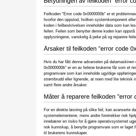
Betydningen av feilkoden "error 
Feilkoden "Error code 0x0000000b" er et problemnav
hvorfor den oppstod, hvilken systemkomponent elle
koden i feilbeskrivelsen inneholder data som kan le
feilen. Feilen som benytter denne koden kan oppstå fo
opplysningene, vanskelig å peke på og reparere feil
Årsaker til feilkoden "error code 
Hvis du har fått denne advarselen på datamaskinen di
0x0000000b" er en av feilene brukerne får som et result
programvare som kan inneholde ugyldige oppføringer
strømbrudd eller lignende, at noen med lite teknisk i
samt flere andre årsaker.
Måter å reparere feilkoden "erro
For en direkte løsning på slike feil, kan avanserte d
systemelementene, mens andre foretrekker nok hjelp
innebærer en risiko for å gjøre operativsystemet ugje
nok kunnskap, å benytte programvare som er laget f
til brukerens kunnskaper.