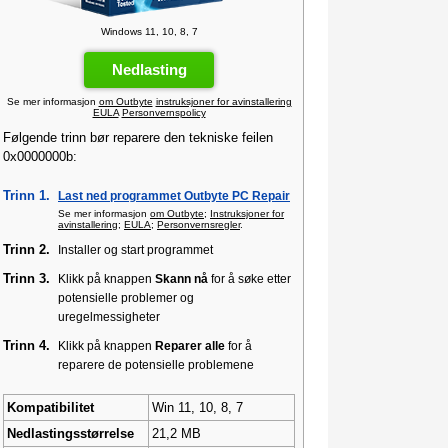
Windows 11, 10, 8, 7
Nedlasting
Se mer informasjon
om Outbyte
instruksjoner for avinstallering
EULA
Personvernspolicy
Følgende trinn bør reparere den tekniske feilen
0x0000000b:
Trinn 1.
Last ned programmet Outbyte PC Repair
Se mer informasjon
om Outbyte
;
Instruksjoner for
avinstallering
;
EULA
;
Personvernsregler
.
Trinn 2.
Installer og start programmet
Trinn 3.
Klikk på knappen
Skann nå
for å søke etter
potensielle problemer og
uregelmessigheter
Trinn 4.
Klikk på knappen
Reparer alle
for å
reparere de potensielle problemene
Kompatibilitet
Win 11, 10, 8, 7
Nedlastingsstørrelse
21,2 MB