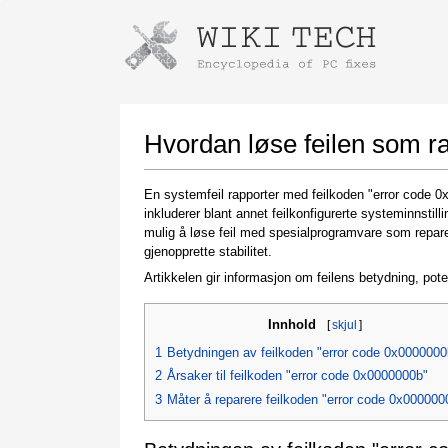
Instructions for downloading using
Launch The Installer
Hvordan løse feilen som r
En systemfeil rapporter med feilkoden "error code 0
inkluderer blant annet feilkonfigurerte systeminnsti
mulig å løse feil med spesialprogramvare som repare
gjenopprette stabilitet.
Artikkelen gir informasjon om feilens betydning, pote
Innhold
[
skjul
]
Once the download is complete, click on the
downloaded file link
1
Betydningen av feilkoden "error code 0x0000000
2
Årsaker til feilkoden "error code 0x0000000b"
3
Måter å reparere feilkoden "error code 0x000000