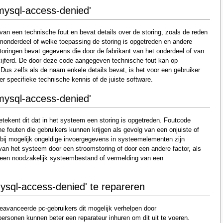
mysql-access-denied'
n een technische fout en bevat details over de storing, zoals de reden
onderdeel of welke toepassing de storing is opgetreden en andere
oringen bevat gegevens die door de fabrikant van het onderdeel of van
ijferd. De door deze code aangegeven technische fout kan op
Dus zelfs als de naam enkele details bevat, is het voor een gebruiker
er specifieke technische kennis of de juiste software.
mysql-access-denied'
tekent dit dat in het systeem een storing is opgetreden. Foutcode
 fouten die gebruikers kunnen krijgen als gevolg van een onjuiste of
arbij mogelijk ongeldige invoergegevens in systeemelementen zijn
 van het systeem door een stroomstoring of door een andere factor, als
 een noodzakelijk systeembestand of vermelding van een
sql-access-denied' te repareren
eavanceerde pc-gebruikers dit mogelijk verhelpen door
sonen kunnen beter een reparateur inhuren om dit uit te voeren.