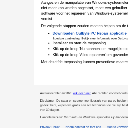
Aangezien de manipulatie van Windows-systeemeleme
niet meer kan worden opgestart, moet een gebruiker d
software voor het repareren van Windows-systeemel
vereist.
De volgende stappen zouden moeten helpen om de te
Downloaden Outbyte PC Repair applicatie
Speciale aanbieding. Bekijk meer informatie
over Outbyt
Installeer en start de toepassing
Klik op de knop 'Nu scannen' om mogelijke oo
Klik op de knop 'Alles repareren' om gevonden
Met dezelfde toepassing kunnen preventieve maatre
Auteursrechten © 2026
wiki-tech.net
. Alle rechten voorbehoude
Disclaimer: De staat en systeemconfiguratie van uw pc hebben ee
gedekt bent, wijzen we gratis een live technicus toe die zijn be
van 30 dagen.
Handelsmerken: Microsoft- en Windows-symbolen zijn handelsm
Privacy Policy
Neem contact op met ons
Hoe te verwijd