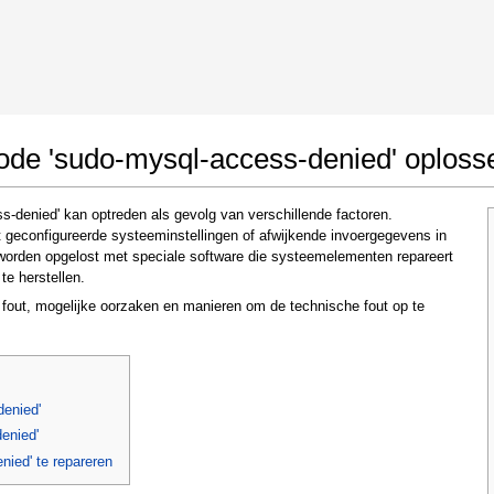
 Google Chrome
Allow To Make Changes
code 'sudo-mysql-access-denied' oploss
-denied' kan optreden als gevolg van verschillende factoren.
 geconfigureerde systeeminstellingen of afwijkende invoergegevens in
worden opgelost met speciale software die systeemelementen repareert
te herstellen.
e fout, mogelijke oorzaken en manieren om de technische fout op te
In the next window that pops up (UAC) click
"Yes"
to allow application to make changes
denied'
enied'
ied' te repareren