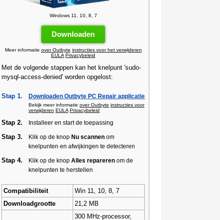
Windows 11, 10, 8, 7
Downloaden
Meer informatie
over Outbyte
instructies voor het verwijderen
EULA
Privacybeleid
Met de volgende stappen kan het knelpunt 'sudo-
mysql-access-denied' worden opgelost:
Stap 1.
Downloaden Outbyte PC Repair applicatie
Bekijk meer informatie
over Outbyte
instructies voor
verwijderen
EULA
Privacybeleid
Stap 2.
Installeer en start de toepassing
Stap 3.
Klik op de knop
Nu scannen
om
knelpunten en afwijkingen te detecteren
Stap 4.
Klik op de knop
Alles repareren
om de
knelpunten te herstellen
Compatibiliteit
Win 11, 10, 8, 7
Downloadgrootte
21,2 MB
300 MHz-processor,