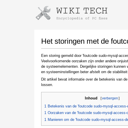
Instructions for downloading using
Launch The Installer
Het storingen met de fout
Een storing gemeld door 'foutcode sudo-mysql-access
Veelvoorkomende oorzaken zijn onder andere onjuist
de systeemelementen. Dergelijke storingen kunnen 
en systeeminstellingen beter afstelt om de stabiliteit 
Dit artikel bevat informatie over de betekenis van d
lossen.
Once the download is complete, click on the
Inhoud
[
verbergen
]
downloaded file link
1
Betekenis van de 'foutcode sudo-mysql-access-
1
Oorzaken van de 'foutcode sudo-mysql-access-d
1
Manieren om de 'foutcode sudo-mysql-access-den