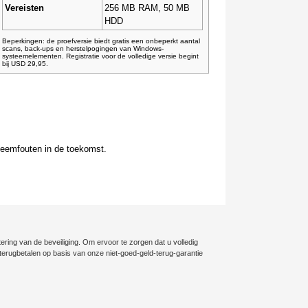
Vereisten
256 MB RAM, 50 MB
HDD
Beperkingen: de proefversie biedt gratis een onbeperkt aantal
scans, back-ups en herstelpogingen van Windows-
systeemelementen. Registratie voor de volledige versie begint
bij USD 29,95.
teemfouten in de toekomst.
ering van de beveiliging. Om ervoor te zorgen dat u volledig
ig terugbetalen op basis van onze niet-goed-geld-terug-garantie