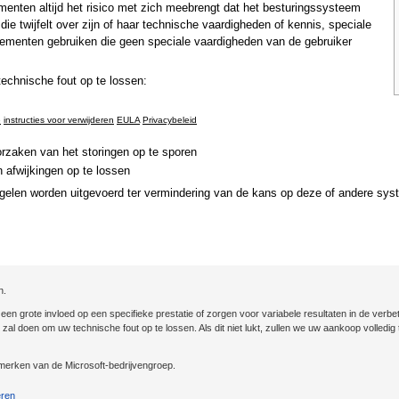
nten altijd het risico met zich meebrengt dat het besturingssysteem
ie twijfelt over zijn of haar technische vaardigheden of kennis, speciale
ementen gebruiken die geen speciale vaardigheden van de gebruiker
chnische fout op te lossen:
e
instructies voor verwijderen
EULA
Privacybeleid
rzaken van het storingen op te sporen
 afwijkingen op te lossen
gelen worden uitgevoerd ter vermindering van de kans op deze of andere sys
n.
n grote invloed op een specifieke prestatie of zorgen voor variabele resultaten in de verbet
st zal doen om uw technische fout op te lossen. Als dit niet lukt, zullen we uw aankoop volled
erken van de Microsoft-bedrijvengroep.
eren