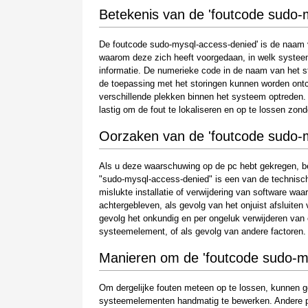
Betekenis van de 'foutcode sudo-
De foutcode sudo-mysql-access-denied' is de naam va
waarom deze zich heeft voorgedaan, in welk systeem
informatie. De numerieke code in de naam van het st
de toepassing met het storingen kunnen worden ontc
verschillende plekken binnen het systeem optreden. 
lastig om de fout te lokaliseren en op te lossen zond
Oorzaken van de 'foutcode sudo-
Als u deze waarschuwing op de pc hebt gekregen, be
"sudo-mysql-access-denied" is een van de technische
mislukte installatie of verwijdering van software wa
achtergebleven, als gevolg van het onjuist afsluiten
gevolg het onkundig en per ongeluk verwijderen van
systeemelement, of als gevolg van andere factoren.
Manieren om de 'foutcode sudo-my
Om dergelijke fouten meteen op te lossen, kunnen g
systeemelementen handmatig te bewerken. Andere per