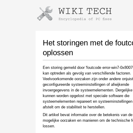
Instructions for downloading using
Launch The Installer
Het storingen met de fout
oplossen
Een storing gemeld door 'foutcode error-win7-0x800
kan optreden als gevolg van verschillende factoren.
Veelvoorkomende oorzaken zijn onder andere onjuis
geconfigureerde systeeminstellingen of afwijkende
invoergegevens in de systeemelementen. Dergelijke
kunnen worden opgelost met speciale software die
Once the download is complete, click on the
systeemelementen repareert en systeeminstellingen
downloaded file link
afstelt om de stabiliteit te herstellen.
Dit artikel bevat informatie over de betekenis van de 
mogelijke oorzaken en manieren om de technische f
lossen.