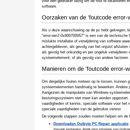
voor een gebruiker lastig om de fout te lokaliseren e
software.
Oorzaken van de 'foutcode error
Als u deze waarschuwing op de pc hebt gekregen, be
"error-win7-0x800700057" is een van de technische f
mislukte installatie of verwijdering van software wa
achtergebleven, als gevolg van het onjuist afsluiten
als gevolg het onkundig en per ongeluk verwijderen
systeemelement, of als gevolg van andere factoren.
Manieren om de 'foutcode error-w
Om dergelijke fouten meteen op te lossen, kunnen g
systeemelementen handmatig te bewerken. Andere per
Aangezien de manipulatie van Windows-systeemelemen
besturingssysteem niet meer kan worden opgestart, mo
vaardigheden of kennis, speciale software voor he
speciale vaardigheden van de gebruiker vereist.
De volgende stappen zouden moeten helpen om de te
Downloaden Outbyte PC Repair applicatie
Speciale aanbieding. Bekijk meer informatie
over Outbyt