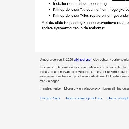
Installeer en start de toepassing
Klik op de knop 'Nu scannen' om mogelijke oo
Klik op de knop 'Alles repareren' om gevonden
Met dezelfde toepassing kunnen preventieve maatreg
andere systeemfouten in de toekomst.
Auteursrechten © 2026
wiki-tech.net
. Alle rechten voorbehoude
Disclaimer: De staat en systeemconfiguratie van uw pc hebben e
in de verbetering van de beveiliging. Om ervoor te zorgen dat u v
om uw technische fout op te lossen. Als dit niet lukt, zullen we
van 30 dagen.
Handelsmerken: Microsoft- en Windows-symbolen zijn handelsm
Privacy Policy
Neem contact op met ons
Hoe te verwijd