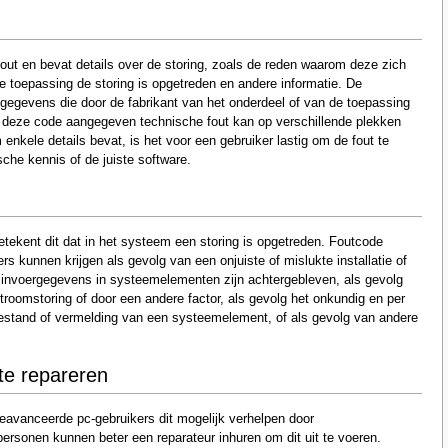
out en bevat details over de storing, zoals de reden waarom deze zich
 toepassing de storing is opgetreden en andere informatie. De
gegevens die door de fabrikant van het onderdeel of van de toepassing
r deze code aangegeven technische fout kan op verschillende plekken
nkele details bevat, is het voor een gebruiker lastig om de fout te
sche kennis of de juiste software.
tekent dit dat in het systeem een storing is opgetreden. Foutcode
s kunnen krijgen als gevolg van een onjuiste of mislukte installatie of
e invoergegevens in systeemelementen zijn achtergebleven, als gevolg
troomstoring of door een andere factor, als gevolg het onkundig en per
estand of vermelding van een systeemelement, of als gevolg van andere
te repareren
eavanceerde pc-gebruikers dit mogelijk verhelpen door
sonen kunnen beter een reparateur inhuren om dit uit te voeren.