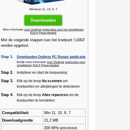
Windows 11, 10, 8, 7
Downloaden
Meer informatie
over Outbyte
instructies voor het verwijderen
EULA
Privacybeleid
Met de volgende stappen kan het knelpunt 'c1063'
worden opgelost:
Stap 1.
Downloaden Outbyte PC Repair applicatie
Bekijk meer informatie
over Outbyte
instructies voor
verwijderen
EULA
Privacybeleid
Stap 2.
Installeer en start de toepassing
Stap 3.
Klik op de knop
Nu scannen
om
knelpunten en afwijkingen te detecteren
Stap 4.
Klik op de knop
Alles repareren
om de
knelpunten te herstellen
Compatibiliteit
Win 11, 10, 8, 7
Downloadgrootte
21,2 MB
300 MHz-processor,