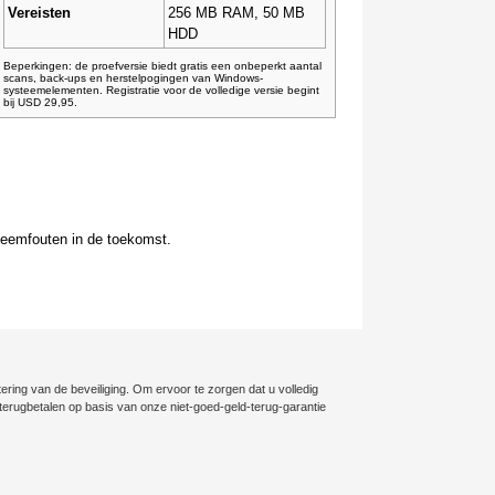
Vereisten
256 MB RAM, 50 MB
HDD
Beperkingen: de proefversie biedt gratis een onbeperkt aantal
scans, back-ups en herstelpogingen van Windows-
systeemelementen. Registratie voor de volledige versie begint
bij USD 29,95.
teemfouten in de toekomst.
ering van de beveiliging. Om ervoor te zorgen dat u volledig
ig terugbetalen op basis van onze niet-goed-geld-terug-garantie