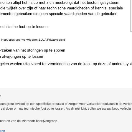
nten altijd het risico met zich meebrengt dat het besturingssysteem
ie twijfelt over zijn of haar technische vaardigheden of kennis, speciale
ementen gebruiken die geen speciale vaardigheden van de gebruiker
chnische fout op te lossen:
e
instructies voor verwijderen
EULA
Privacybeleid
rzaken van het storingen op te sporen
 afwijkingen op te lossen
gelen worden uitgevoerd ter vermindering van de kans op deze of andere sys
n.
n grote invloed op een specifieke prestatie of zorgen voor variabele resultaten in de verbet
st zal doen om uw technische fout op te lossen. Als dit niet lukt, zullen we uw aankoop volled
erken van de Microsoft-bedrijvengroep.
eren