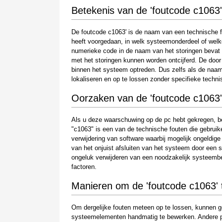
Betekenis van de 'foutcode c1063'
De foutcode c1063' is de naam van een technische f
heeft voorgedaan, in welk systeemonderdeel of welke
numerieke code in de naam van het storingen bevat 
met het storingen kunnen worden ontcijferd. De doo
binnen het systeem optreden. Dus zelfs als de naam e
lokaliseren en op te lossen zonder specifieke techni
Oorzaken van de 'foutcode c1063'
Als u deze waarschuwing op de pc hebt gekregen, be
"c1063" is een van de technische fouten die gebruiker
verwijdering van software waarbij mogelijk ongeldig
van het onjuist afsluiten van het systeem door een s
ongeluk verwijderen van een noodzakelijk systeemb
factoren.
Manieren om de 'foutcode c1063' 
Om dergelijke fouten meteen op te lossen, kunnen g
systeemelementen handmatig te bewerken. Andere per