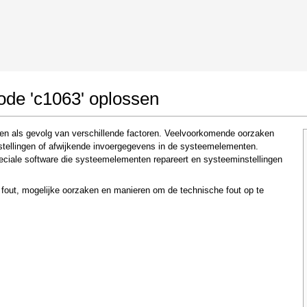
 Google Chrome
Allow To Make Changes
ode 'c1063' oplossen
den als gevolg van verschillende factoren. Veelvoorkomende oorzaken
nstellingen of afwijkende invoergegevens in de systeemelementen.
eciale software die systeemelementen repareert en systeeminstellingen
e fout, mogelijke oorzaken en manieren om de technische fout op te
In the next window that pops up (UAC) click
"Yes"
to allow application to make changes