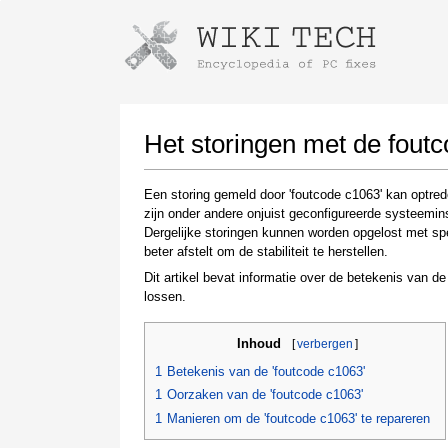
Instructions for downloading using
Launch The Installer
Het storingen met de foutc
Een storing gemeld door 'foutcode c1063' kan optre
zijn onder andere onjuist geconfigureerde systeemi
Dergelijke storingen kunnen worden opgelost met sp
beter afstelt om de stabiliteit te herstellen.
Dit artikel bevat informatie over de betekenis van d
lossen.
Once the download is complete, click on the
Inhoud
[
verbergen
]
downloaded file link
1
Betekenis van de 'foutcode c1063'
1
Oorzaken van de 'foutcode c1063'
1
Manieren om de 'foutcode c1063' te repareren