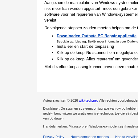
Aangezien de manipulatie van Windows-systeemeleme
niet meer kan worden opgestart, moet een gebruiker d
software voor het repareren van Windows-systeemel
vereist.
De volgende stappen zouden moeten helpen om de te
Downloaden Outbyte PC Repair applicatie
Speciale aanbieding. Bekijk meer informatie
over Outbyt
Installeer en start de toepassing
Klik op de knop 'Nu scannen' om mogelijke oo
Klik op de knop 'Alles repareren' om gevonden
Met dezelfde toepassing kunnen preventieve maatre
Auteursrechten © 2026
wiki-tech.net
. Alle rechten voorbehoude
Disclaimer: De staat en systeemconfiguratie van uw pc hebben ee
gedekt bent, wijzen we gratis een live technicus toe die zijn be
van 30 dagen.
Handelsmerken: Microsoft- en Windows-symbolen zijn handelsm
Privacy Policy
Neem contact op met ons
Hoe te verwijd