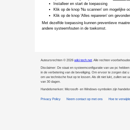
Installeer en start de toepassing
Klik op de knop 'Nu scannen' om mogelijke oo
Klik op de knop 'Alles repareren' om gevonden
Met dezelfde toepassing kunnen preventieve maatreg
andere systeemfouten in de toekomst.
Auteursrechten © 2026
wiki-tech.net
. Alle rechten voorbehoude
Disclaimer: De staat en systeemconfiguratie van uw pc hebben e
in de verbetering van de beveiliging. Om ervoor te zorgen dat u v
om uw technische fout op te lossen. Als dit niet lukt, zullen we
van 30 dagen.
Handelsmerken: Microsoft- en Windows-symbolen zijn handelsm
Privacy Policy
Neem contact op met ons
Hoe te verwijd