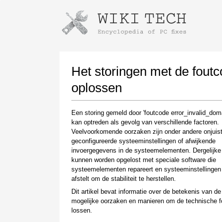
Instructions for downloading using
Launch The Installer
Het storingen met de foutc
oplossen
Een storing gemeld door 'foutcode error_invalid_doma
kan optreden als gevolg van verschillende factoren.
Veelvoorkomende oorzaken zijn onder andere onjuis
geconfigureerde systeeminstellingen of afwijkende
invoergegevens in de systeemelementen. Dergelijke
kunnen worden opgelost met speciale software die
Once the download is complete, click on the
systeemelementen repareert en systeeminstellingen
downloaded file link
afstelt om de stabiliteit te herstellen.
Dit artikel bevat informatie over de betekenis van de 
mogelijke oorzaken en manieren om de technische f
lossen.