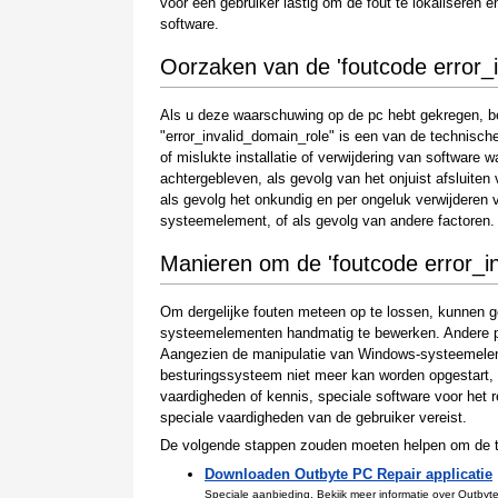
voor een gebruiker lastig om de fout te lokaliseren e
software.
Oorzaken van de 'foutcode error_i
Als u deze waarschuwing op de pc hebt gekregen, be
"error_invalid_domain_role" is een van de technische
of mislukte installatie of verwijdering van software
achtergebleven, als gevolg van het onjuist afsluiten
als gevolg het onkundig en per ongeluk verwijderen
systeemelement, of als gevolg van andere factoren.
Manieren om de 'foutcode error_in
Om dergelijke fouten meteen op te lossen, kunnen g
systeemelementen handmatig te bewerken. Andere per
Aangezien de manipulatie van Windows-systeemelemen
besturingssysteem niet meer kan worden opgestart, mo
vaardigheden of kennis, speciale software voor he
speciale vaardigheden van de gebruiker vereist.
De volgende stappen zouden moeten helpen om de te
Downloaden Outbyte PC Repair applicatie
Speciale aanbieding. Bekijk meer informatie
over Outbyt