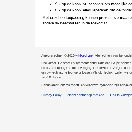
Klik op de knop 'Nu scannen' om mogelijke oo
Klik op de knop 'Alles repareren' om gevonden
Met dezelfde toepassing kunnen preventieve maatreg
andere systeemfouten in de toekomst.
Auteursrechten © 2026
wiki-tech.net
. Alle rechten voorbehoude
Disclaimer: De staat en systeemconfiguratie van uw pc hebben e
in de verbetering van de beveiliging. Om ervoor te zorgen dat u v
om uw technische fout op te lossen. Als dit niet lukt, zullen we
van 30 dagen.
Handelsmerken: Microsoft- en Windows-symbolen zijn handelsm
Privacy Policy
Neem contact op met ons
Hoe te verwijd