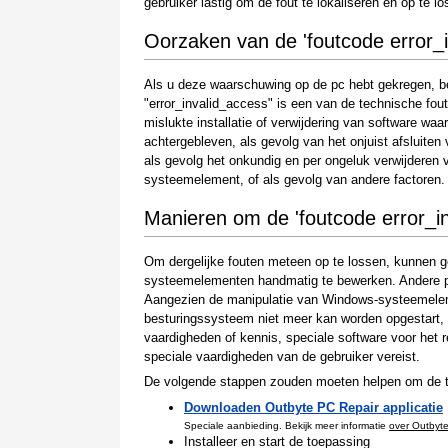
gebruiker lastig om de fout te lokaliseren en op te l
Oorzaken van de 'foutcode error_i
Als u deze waarschuwing op de pc hebt gekregen, be
"error_invalid_access" is een van de technische fout
mislukte installatie of verwijdering van software wa
achtergebleven, als gevolg van het onjuist afsluiten
als gevolg het onkundig en per ongeluk verwijderen
systeemelement, of als gevolg van andere factoren.
Manieren om de 'foutcode error_in
Om dergelijke fouten meteen op te lossen, kunnen g
systeemelementen handmatig te bewerken. Andere per
Aangezien de manipulatie van Windows-systeemelemen
besturingssysteem niet meer kan worden opgestart, mo
vaardigheden of kennis, speciale software voor he
speciale vaardigheden van de gebruiker vereist.
De volgende stappen zouden moeten helpen om de te
Downloaden Outbyte PC Repair applicatie
Speciale aanbieding. Bekijk meer informatie
over Outbyt
Installeer en start de toepassing