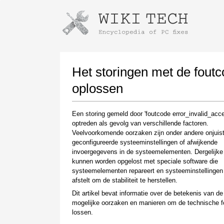
Instructions for downloading using
Launch The Installer
Het storingen met de foutc
oplossen
Een storing gemeld door 'foutcode error_invalid_acc
optreden als gevolg van verschillende factoren.
Veelvoorkomende oorzaken zijn onder andere onjuis
geconfigureerde systeeminstellingen of afwijkende
invoergegevens in de systeemelementen. Dergelijke
kunnen worden opgelost met speciale software die
Once the download is complete, click on the
systeemelementen repareert en systeeminstellingen
downloaded file link
afstelt om de stabiliteit te herstellen.
Dit artikel bevat informatie over de betekenis van de 
mogelijke oorzaken en manieren om de technische f
lossen.