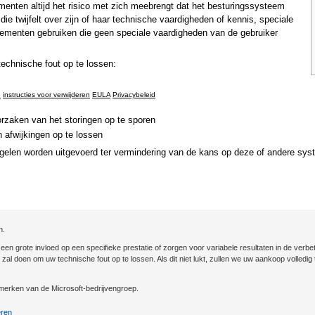
nten altijd het risico met zich meebrengt dat het besturingssysteem
ie twijfelt over zijn of haar technische vaardigheden of kennis, speciale
ementen gebruiken die geen speciale vaardigheden van de gebruiker
chnische fout op te lossen:
e
instructies voor verwijderen
EULA
Privacybeleid
rzaken van het storingen op te sporen
 afwijkingen op te lossen
gelen worden uitgevoerd ter vermindering van de kans op deze of andere sys
n.
n grote invloed op een specifieke prestatie of zorgen voor variabele resultaten in de verbet
st zal doen om uw technische fout op te lossen. Als dit niet lukt, zullen we uw aankoop volled
erken van de Microsoft-bedrijvengroep.
eren