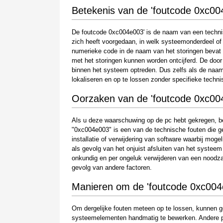
Betekenis van de 'foutcode 0xc00
De foutcode 0xc004e003' is de naam van een technis
zich heeft voorgedaan, in welk systeemonderdeel of 
numerieke code in de naam van het storingen bevat 
met het storingen kunnen worden ontcijferd. De doo
binnen het systeem optreden. Dus zelfs als de naam e
lokaliseren en op te lossen zonder specifieke techni
Oorzaken van de 'foutcode 0xc00
Als u deze waarschuwing op de pc hebt gekregen, be
"0xc004e003" is een van de technische fouten die ge
installatie of verwijdering van software waarbij mog
als gevolg van het onjuist afsluiten van het systeem
onkundig en per ongeluk verwijderen van een noodz
gevolg van andere factoren.
Manieren om de 'foutcode 0xc004
Om dergelijke fouten meteen op te lossen, kunnen g
systeemelementen handmatig te bewerken. Andere per