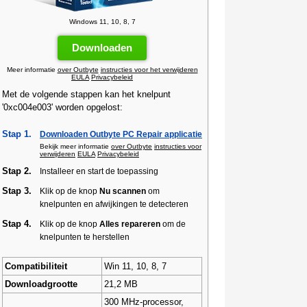
Windows 11, 10, 8, 7
Downloaden
Meer informatie
over Outbyte
instructies voor het verwijderen
EULA
Privacybeleid
Met de volgende stappen kan het knelpunt
'0xc004e003' worden opgelost:
Stap 1.
Downloaden Outbyte PC Repair applicatie
Bekijk meer informatie
over Outbyte
instructies voor
verwijderen
EULA
Privacybeleid
Stap 2.
Installeer en start de toepassing
Stap 3.
Klik op de knop
Nu scannen
om
knelpunten en afwijkingen te detecteren
Stap 4.
Klik op de knop
Alles repareren
om de
knelpunten te herstellen
Compatibiliteit
Win 11, 10, 8, 7
Downloadgrootte
21,2 MB
300 MHz-processor,