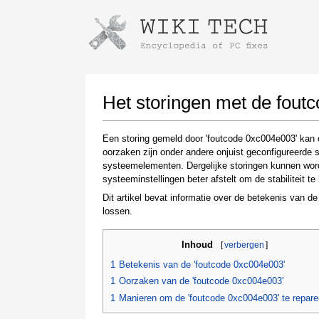
Instructions for downloading using
Launch The Installer
Het storingen met de fout
Een storing gemeld door 'foutcode 0xc004e003' kan 
oorzaken zijn onder andere onjuist geconfigureerde 
systeemelementen. Dergelijke storingen kunnen wor
systeeminstellingen beter afstelt om de stabiliteit te 
Dit artikel bevat informatie over de betekenis van d
lossen.
Once the download is complete, click on the
Inhoud
[
verbergen
]
downloaded file link
1
Betekenis van de 'foutcode 0xc004e003'
1
Oorzaken van de 'foutcode 0xc004e003'
1
Manieren om de 'foutcode 0xc004e003' te repare