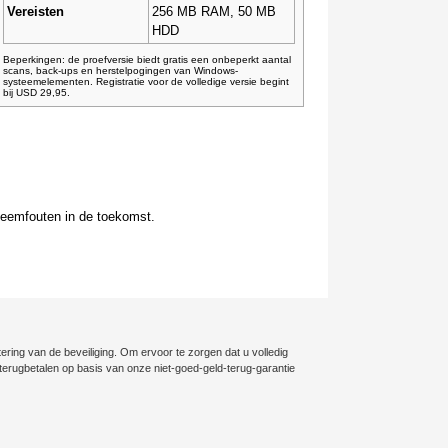
Vereisten
256 MB RAM, 50 MB
HDD
Beperkingen: de proefversie biedt gratis een onbeperkt aantal
scans, back-ups en herstelpogingen van Windows-
systeemelementen. Registratie voor de volledige versie begint
bij USD 29,95.
teemfouten in de toekomst.
ering van de beveiliging. Om ervoor te zorgen dat u volledig
ig terugbetalen op basis van onze niet-goed-geld-terug-garantie