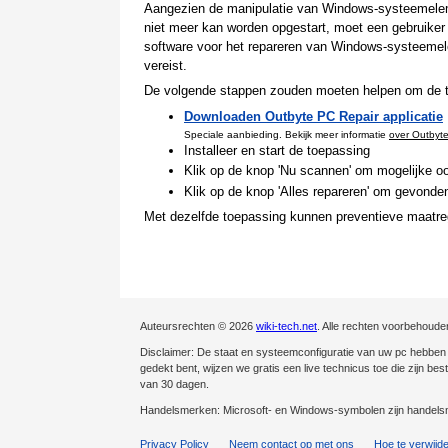
Aangezien de manipulatie van Windows-systeemeleme
niet meer kan worden opgestart, moet een gebruiker d
software voor het repareren van Windows-systeemel
vereist.
De volgende stappen zouden moeten helpen om de te
Downloaden Outbyte PC Repair applicatie
Speciale aanbieding. Bekijk meer informatie
over Outbyt
Installeer en start de toepassing
Klik op de knop 'Nu scannen' om mogelijke oo
Klik op de knop 'Alles repareren' om gevonden
Met dezelfde toepassing kunnen preventieve maatre
Auteursrechten © 2026
wiki-tech.net
. Alle rechten voorbehoude
Disclaimer: De staat en systeemconfiguratie van uw pc hebben ee
gedekt bent, wijzen we gratis een live technicus toe die zijn be
van 30 dagen.
Handelsmerken: Microsoft- en Windows-symbolen zijn handelsm
Privacy Policy
Neem contact op met ons
Hoe te verwijd