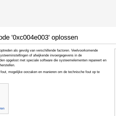
 Google Chrome
Allow To Make Changes
code '0xc004e003' oplossen
optreden als gevolg van verschillende factoren. Veelvoorkomende
systeeminstellingen of afwijkende invoergegevens in de
den opgelost met speciale software die systeemelementen repareert en
herstellen.
e fout, mogelijke oorzaken en manieren om de technische fout op te
In the next window that pops up (UAC) click
"Yes"
to allow application to make changes
ren