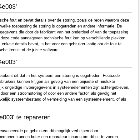
4e003'
che fout en bevat details over de storing, zoals de reden waarom deze
welke toepassing de storing is opgetreden en andere informatie. De
gegevens die door de fabrikant van het onderdeel of van de toepassing
r deze code aangegeven technische fout kan op verschillende plekken
nkele details bevat, is het voor een gebruiker lastig om de fout te
sche kennis of de juiste software.
4e003'
tekent dit dat in het systeem een storing is opgetreden. Foutcode
bruikers kunnen krijgen als gevolg van een onjuiste of mislukte
elijk ongeldige invoergegevens in systeemelementen zijn achtergebleven,
 door een stroomstoring of door een andere factor, als gevolg het
akelijk systeembestand of vermelding van een systeemelement, of als
e003' te repareren
eavanceerde pc-gebruikers dit mogelijk verhelpen door
sonen kunnen beter een reparateur inhuren om dit uit te voeren.