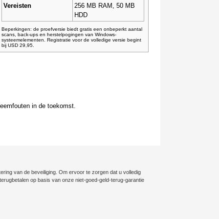
Vereisten
256 MB RAM, 50 MB
HDD
Beperkingen: de proefversie biedt gratis een onbeperkt aantal
scans, back-ups en herstelpogingen van Windows-
systeemelementen. Registratie voor de volledige versie begint
bij USD 29,95.
teemfouten in de toekomst.
ering van de beveiliging. Om ervoor te zorgen dat u volledig
ig terugbetalen op basis van onze niet-goed-geld-terug-garantie