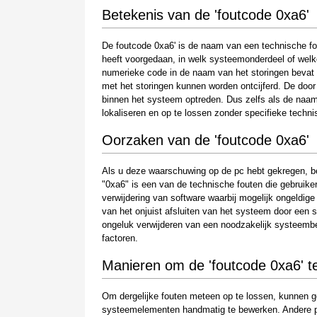
Betekenis van de 'foutcode 0xa6'
De foutcode 0xa6' is de naam van een technische fou
heeft voorgedaan, in welk systeemonderdeel of welke
numerieke code in de naam van het storingen bevat 
met het storingen kunnen worden ontcijferd. De doo
binnen het systeem optreden. Dus zelfs als de naam e
lokaliseren en op te lossen zonder specifieke techni
Oorzaken van de 'foutcode 0xa6'
Als u deze waarschuwing op de pc hebt gekregen, be
"0xa6" is een van de technische fouten die gebruikers
verwijdering van software waarbij mogelijk ongeldig
van het onjuist afsluiten van het systeem door een s
ongeluk verwijderen van een noodzakelijk systeemb
factoren.
Manieren om de 'foutcode 0xa6' t
Om dergelijke fouten meteen op te lossen, kunnen g
systeemelementen handmatig te bewerken. Andere per