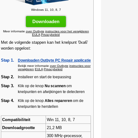
Windows 11, 10, 8, 7
Downloaden
Meer informatie
over Outbyte
instructies voor het verwijderen
EULA
Privacybeleid
Met de volgende stappen kan het knelpunt '0xa6'
worden opgelost:
Stap 1.
Downloaden Outbyte PC Repair applicatie
Bekijk meer informatie
over Outbyte
instructies voor
verwijderen
EULA
Privacybeleid
Stap 2.
Installeer en start de toepassing
Stap 3.
Klik op de knop
Nu scannen
om
knelpunten en afwijkingen te detecteren
Stap 4.
Klik op de knop
Alles repareren
om de
knelpunten te herstellen
Compatibiliteit
Win 11, 10, 8, 7
Downloadgrootte
21,2 MB
300 MHz-processor,