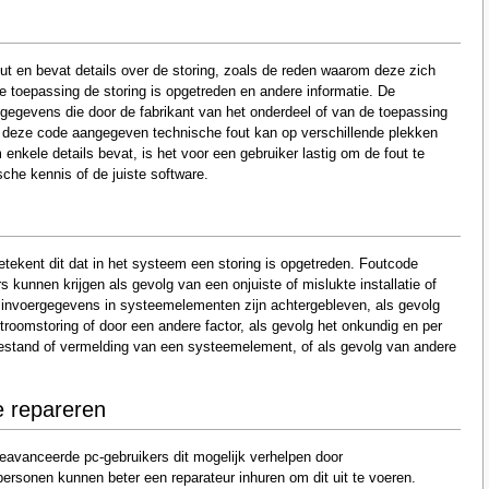
t en bevat details over de storing, zoals de reden waarom deze zich
 toepassing de storing is opgetreden en andere informatie. De
gegevens die door de fabrikant van het onderdeel of van de toepassing
r deze code aangegeven technische fout kan op verschillende plekken
nkele details bevat, is het voor een gebruiker lastig om de fout te
sche kennis of de juiste software.
tekent dit dat in het systeem een storing is opgetreden. Foutcode
 kunnen krijgen als gevolg van een onjuiste of mislukte installatie of
e invoergegevens in systeemelementen zijn achtergebleven, als gevolg
troomstoring of door een andere factor, als gevolg het onkundig en per
estand of vermelding van een systeemelement, of als gevolg van andere
e repareren
eavanceerde pc-gebruikers dit mogelijk verhelpen door
sonen kunnen beter een reparateur inhuren om dit uit te voeren.