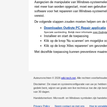
Aangezien de manipulatie van Windows-systeemeleme
niet meer kan worden opgestart, moet een gebruiker d
software voor het repareren van Windows-systeemel
vereist.
De volgende stappen zouden moeten helpen om de te
Downloaden Outbyte PC Repair applicatie
Speciale aanbieding. Bekijk meer informatie
over Outbyt
Installeer en start de toepassing
Klik op de knop 'Nu scannen' om mogelijke oo
Klik op de knop 'Alles repareren' om gevonden
Met dezelfde toepassing kunnen preventieve maatre
Auteursrechten © 2026
wiki-tech.net
. Alle rechten voorbehoude
Disclaimer: De staat en systeemconfiguratie van uw pc hebben ee
gedekt bent, wijzen we gratis een live technicus toe die zijn be
van 30 dagen.
Handelsmerken: Microsoft- en Windows-symbolen zijn handelsm
Privacy Policy
Neem contact op met ons
Hoe te verwijd