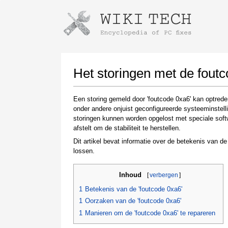
Instructions for downloading using
Launch The Installer
Het storingen met de foutc
Een storing gemeld door 'foutcode 0xa6' kan optrede
onder andere onjuist geconfigureerde systeeminstel
storingen kunnen worden opgelost met speciale soft
afstelt om de stabiliteit te herstellen.
Dit artikel bevat informatie over de betekenis van d
lossen.
Once the download is complete, click on the
Inhoud
[
verbergen
]
downloaded file link
1
Betekenis van de 'foutcode 0xa6'
1
Oorzaken van de 'foutcode 0xa6'
1
Manieren om de 'foutcode 0xa6' te repareren