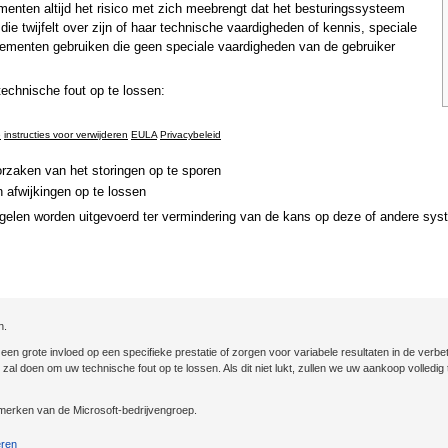
nten altijd het risico met zich meebrengt dat het besturingssysteem
ie twijfelt over zijn of haar technische vaardigheden of kennis, speciale
ementen gebruiken die geen speciale vaardigheden van de gebruiker
chnische fout op te lossen:
e
instructies voor verwijderen
EULA
Privacybeleid
rzaken van het storingen op te sporen
 afwijkingen op te lossen
gelen worden uitgevoerd ter vermindering van de kans op deze of andere sys
n.
n grote invloed op een specifieke prestatie of zorgen voor variabele resultaten in de verbet
st zal doen om uw technische fout op te lossen. Als dit niet lukt, zullen we uw aankoop volled
erken van de Microsoft-bedrijvengroep.
eren