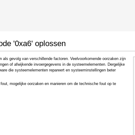
 Google Chrome
Allow To Make Changes
ode '0xa6' oplossen
n als gevolg van verschillende factoren. Veelvoorkomende oorzaken zijn
lingen of afwijkende invoergegevens in de systeemelementen. Dergelijke
ware die systeemelementen repareert en systeeminstellingen beter
e fout, mogelijke oorzaken en manieren om de technische fout op te
In the next window that pops up (UAC) click
"Yes"
to allow application to make changes