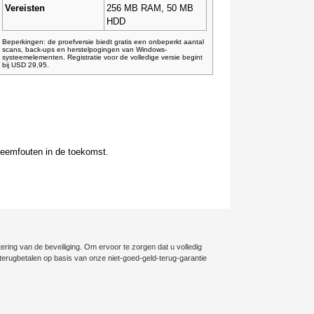
Vereisten
256 MB RAM, 50 MB
HDD
Beperkingen: de proefversie biedt gratis een onbeperkt aantal
scans, back-ups en herstelpogingen van Windows-
systeemelementen. Registratie voor de volledige versie begint
bij USD 29,95.
teemfouten in de toekomst.
ering van de beveiliging. Om ervoor te zorgen dat u volledig
ig terugbetalen op basis van onze niet-goed-geld-terug-garantie