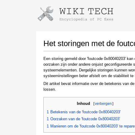
Instructions for downloading using
Launch The Installer
Het storingen met de fout
Een storing gemeld door 'foutcode 0x80040203' kan 
oorzaken zijn onder andere onjuist geconfigureerde 
systeemelementen. Dergelijke storingen kunnen wor
systeeminstellingen beter afstelt om de stabiliteit te 
Dit artikel bevat informatie over de betekenis van d
lossen.
Once the download is complete, click on the
Inhoud
[
verbergen
]
downloaded file link
1
Betekenis van de 'foutcode 0x80040203'
1
Oorzaken van de 'foutcode 0x80040203'
1
Manieren om de 'foutcode 0x80040203' te repare