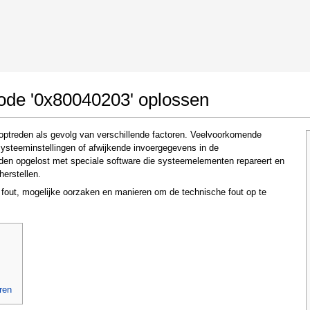
 Google Chrome
Allow To Make Changes
code '0x80040203' oplossen
optreden als gevolg van verschillende factoren. Veelvoorkomende
systeeminstellingen of afwijkende invoergegevens in de
den opgelost met speciale software die systeemelementen repareert en
herstellen.
e fout, mogelijke oorzaken en manieren om de technische fout op te
In the next window that pops up (UAC) click
"Yes"
to allow application to make changes
ren