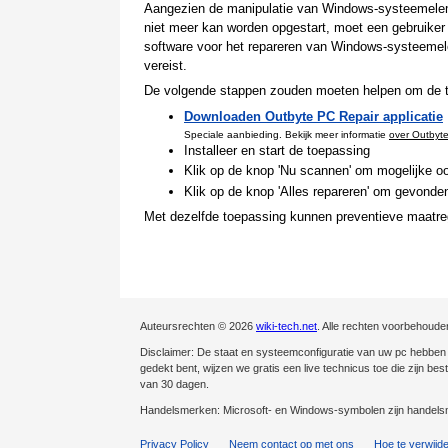
Aangezien de manipulatie van Windows-systeemeleme
niet meer kan worden opgestart, moet een gebruiker d
software voor het repareren van Windows-systeemel
vereist.
De volgende stappen zouden moeten helpen om de te
Downloaden Outbyte PC Repair applicatie
Speciale aanbieding. Bekijk meer informatie
over Outbyt
Installeer en start de toepassing
Klik op de knop 'Nu scannen' om mogelijke oo
Klik op de knop 'Alles repareren' om gevonden
Met dezelfde toepassing kunnen preventieve maatre
Auteursrechten © 2026
wiki-tech.net
. Alle rechten voorbehoude
Disclaimer: De staat en systeemconfiguratie van uw pc hebben ee
gedekt bent, wijzen we gratis een live technicus toe die zijn be
van 30 dagen.
Handelsmerken: Microsoft- en Windows-symbolen zijn handelsm
Privacy Policy
Neem contact op met ons
Hoe te verwijd