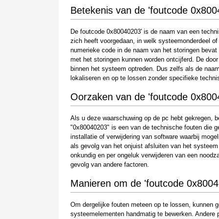
Betekenis van de 'foutcode 0x800
De foutcode 0x80040203' is de naam van een technis
zich heeft voorgedaan, in welk systeemonderdeel of 
numerieke code in de naam van het storingen bevat 
met het storingen kunnen worden ontcijferd. De doo
binnen het systeem optreden. Dus zelfs als de naam e
lokaliseren en op te lossen zonder specifieke techni
Oorzaken van de 'foutcode 0x800
Als u deze waarschuwing op de pc hebt gekregen, be
"0x80040203" is een van de technische fouten die ge
installatie of verwijdering van software waarbij mog
als gevolg van het onjuist afsluiten van het systeem
onkundig en per ongeluk verwijderen van een noodz
gevolg van andere factoren.
Manieren om de 'foutcode 0x8004
Om dergelijke fouten meteen op te lossen, kunnen g
systeemelementen handmatig te bewerken. Andere per