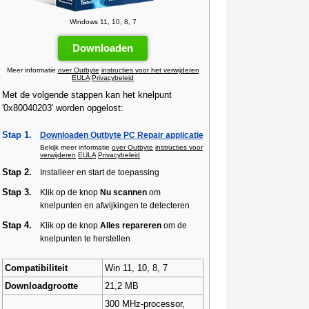
Windows 11, 10, 8, 7
Downloaden
Meer informatie
over Outbyte
instructies voor het verwijderen
EULA
Privacybeleid
Met de volgende stappen kan het knelpunt
'0x80040203' worden opgelost:
Stap 1.
Downloaden Outbyte PC Repair applicatie
Bekijk meer informatie
over Outbyte
instructies voor
verwijderen
EULA
Privacybeleid
Stap 2.
Installeer en start de toepassing
Stap 3.
Klik op de knop
Nu scannen
om
knelpunten en afwijkingen te detecteren
Stap 4.
Klik op de knop
Alles repareren
om de
knelpunten te herstellen
Compatibiliteit
Win 11, 10, 8, 7
Downloadgrootte
21,2 MB
300 MHz-processor,