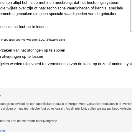
nten altijd het risico met zich meebrengt dat het besturingssysteem
ie twijfelt over zijn of haar technische vaardigheden of kennis, speciale
ementen gebruiken die geen speciale vaardigheden van de gebruiker
chnische fout op te lossen:
e
instructies voor verwijderen
EULA
Privacybeleid
rzaken van het storingen op te sporen
 afwijkingen op te lossen
gelen worden uitgevoerd ter vermindering van de kans op deze of andere sys
n.
n grote invloed op een specifieke prestatie of zorgen voor variabele resultaten in de verbet
st zal doen om uw technische fout op te lossen. Als dit niet lukt, zullen we uw aankoop volled
erken van de Microsoft-bedrijvengroep.
eren