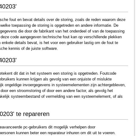
40203'
che fout en bevat details over de storing, zoals de reden waarom deze
welke toepassing de storing is opgetreden en andere informatie. De
gegevens die door de fabrikant van het onderdeel of van de toepassing
r deze code aangegeven technische fout kan op verschillende plekken
nkele details bevat, is het voor een gebruiker lastig om de fout te
sche kennis of de juiste software.
40203'
tekent dit dat in het systeem een storing is opgetreden. Foutcode
bruikers kunnen krijgen als gevolg van een onjuiste of mislukte
elijk ongeldige invoergegevens in systeemelementen zijn achtergebleven,
 door een stroomstoring of door een andere factor, als gevolg het
akelijk systeembestand of vermelding van een systeemelement, of als
0203' te repareren
eavanceerde pc-gebruikers dit mogelijk verhelpen door
sonen kunnen beter een reparateur inhuren om dit uit te voeren.