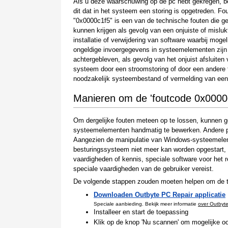
Als u deze waarschuwing op de pc hebt gekregen, b
dit dat in het systeem een storing is opgetreden. Fo
"0x0000c1f5" is een van de technische fouten die ge
kunnen krijgen als gevolg van een onjuiste of misluk
installatie of verwijdering van software waarbij mogel
ongeldige invoergegevens in systeemelementen zijn
achtergebleven, als gevolg van het onjuist afsluiten 
systeem door een stroomstoring of door een andere f
noodzakelijk systeembestand of vermelding van een
Manieren om de 'foutcode 0x0000c
Om dergelijke fouten meteen op te lossen, kunnen g
systeemelementen handmatig te bewerken. Andere per
Aangezien de manipulatie van Windows-systeemelemen
besturingssysteem niet meer kan worden opgestart, mo
vaardigheden of kennis, speciale software voor he
speciale vaardigheden van de gebruiker vereist.
De volgende stappen zouden moeten helpen om de te
Downloaden Outbyte PC Repair applicatie
Speciale aanbieding. Bekijk meer informatie
over Outbyt
Installeer en start de toepassing
Klik op de knop 'Nu scannen' om mogelijke oo