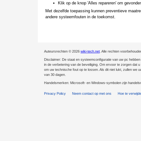
Klik op de knop 'Alles repareren' om gevonden
Met dezelfde toepassing kunnen preventieve maatreg
andere systeemfouten in de toekomst.
Auteursrechten © 2026
wiki-tech.net
. Alle rechten voorbehoude
Disclaimer: De staat en systeemconfiguratie van uw pc hebben e
in de verbetering van de beveiliging. Om ervoor te zorgen dat u v
om uw technische fout op te lossen. Als dit niet lukt, zullen we
van 30 dagen.
Handelsmerken: Microsoft- en Windows-symbolen zijn handelsm
Privacy Policy
Neem contact op met ons
Hoe te verwijd