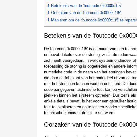
1
Betekenis van de 'foutcode 0x0000c1f5'
1
Oorzaken van de 'foutcode 0x0000c1f5'
1
Manieren om de 'foutcode 0x0000c1f5' te repare
Betekenis van de 'foutcode 0x000
De foutcode 0x0000c1f5' is de naam van een techni
en bevat details over de storing, zoals de reden wa
zich heeft voorgedaan, in welk systeemonderdeel of
toepassing de storing is opgetreden en andere infor
numerieke code in de naam van het storingen beva
die door de fabrikant van het onderdeel of van de to
met het storingen kunnen worden ontcijferd. De doo
code aangegeven technische fout kan op verschille
plekken binnen het systeem optreden. Dus zelfs al
enkele details bevat, is het voor een gebruiker lasti
fout te lokaliseren en op te lossen zonder specifieke
technische kennis of de juiste software.
Oorzaken van de 'foutcode 0x000