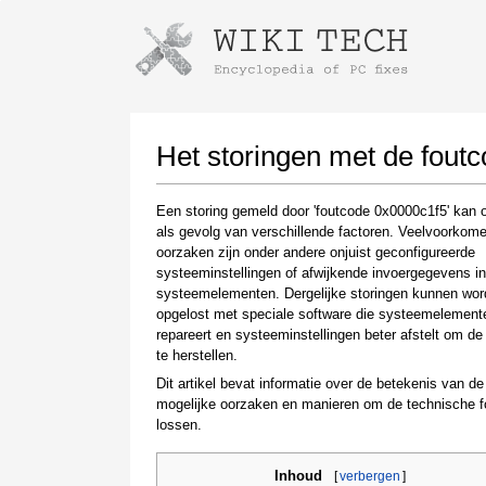
Instructions for downloading using
Launch The Installer
Het storingen met de fout
Een storing gemeld door 'foutcode 0x0000c1f5' kan 
als gevolg van verschillende factoren. Veelvoorkom
oorzaken zijn onder andere onjuist geconfigureerde
systeeminstellingen of afwijkende invoergegevens i
systeemelementen. Dergelijke storingen kunnen wo
opgelost met speciale software die systeemelement
repareert en systeeminstellingen beter afstelt om de s
te herstellen.
Once the download is complete, click on the
downloaded file link
Dit artikel bevat informatie over de betekenis van de 
mogelijke oorzaken en manieren om de technische f
lossen.
Inhoud
[
verbergen
]