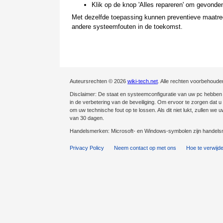
Klik op de knop 'Alles repareren' om gevonden
Met dezelfde toepassing kunnen preventieve maatreg
andere systeemfouten in de toekomst.
Auteursrechten © 2026
wiki-tech.net
. Alle rechten voorbehoude
Disclaimer: De staat en systeemconfiguratie van uw pc hebben e
in de verbetering van de beveiliging. Om ervoor te zorgen dat u v
om uw technische fout op te lossen. Als dit niet lukt, zullen we
van 30 dagen.
Handelsmerken: Microsoft- en Windows-symbolen zijn handelsm
Privacy Policy
Neem contact op met ons
Hoe te verwijd