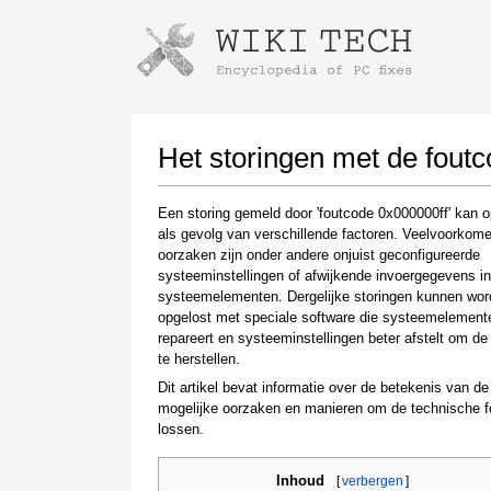
Instructions for downloading using
Launch The Installer
Het storingen met de foutc
Een storing gemeld door 'foutcode 0x000000ff' kan 
als gevolg van verschillende factoren. Veelvoorkom
oorzaken zijn onder andere onjuist geconfigureerde
systeeminstellingen of afwijkende invoergegevens i
systeemelementen. Dergelijke storingen kunnen wo
opgelost met speciale software die systeemelement
repareert en systeeminstellingen beter afstelt om de s
te herstellen.
Once the download is complete, click on the
downloaded file link
Dit artikel bevat informatie over de betekenis van de 
mogelijke oorzaken en manieren om de technische f
lossen.
Inhoud
[
verbergen
]