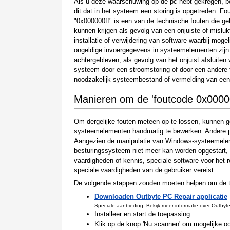
Als u deze waarschuwing op de pc hebt gekregen, b
dit dat in het systeem een storing is opgetreden. Fo
"0x000000ff" is een van de technische fouten die ge
kunnen krijgen als gevolg van een onjuiste of misluk
installatie of verwijdering van software waarbij mogel
ongeldige invoergegevens in systeemelementen zijn
achtergebleven, als gevolg van het onjuist afsluiten 
systeem door een stroomstoring of door een andere f
noodzakelijk systeembestand of vermelding van een
Manieren om de 'foutcode 0x00000
Om dergelijke fouten meteen op te lossen, kunnen g
systeemelementen handmatig te bewerken. Andere per
Aangezien de manipulatie van Windows-systeemelemen
besturingssysteem niet meer kan worden opgestart, mo
vaardigheden of kennis, speciale software voor he
speciale vaardigheden van de gebruiker vereist.
De volgende stappen zouden moeten helpen om de te
Downloaden Outbyte PC Repair applicatie
Speciale aanbieding. Bekijk meer informatie
over Outbyt
Installeer en start de toepassing
Klik op de knop 'Nu scannen' om mogelijke oo