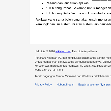
Pasang dan lancarkan aplikasi
Klik butang Imbas Sekarang untuk mengesan 
Klik butang Baiki Semua untuk membaiki ralat
Aplikasi yang sama boleh digunakan untuk menjal
kemungkinan isu sistem ini atau sistem lain darip
Hakcipta © 2026
wiki-tech.net
. Hak cipta terpelihara.
Penafian: Keadaan PC dan konfigurasi sistem anda sangat mem
Untuk memastikan bahawa anda dilindungi sepenuhnya, Outby
kerja terbaik mereka untuk membaiki isu anda. Jika tidak ber
wang balik 30 hari kami.
Tanda dagangan: Simbol Microsoft dan Windows adalah tanda d
Privacy Policy
Hubungi Kami
Bagaimana untuk Nyahpas