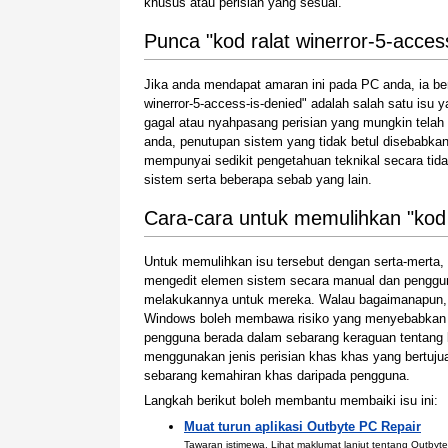
khusus atau perisian yang sesuai.
Punca "kod ralat winerror-5-acces
Jika anda mendapat amaran ini pada PC anda, ia be
winerror-5-access-is-denied" adalah salah satu isu
gagal atau nyahpasang perisian yang mungkin tela
anda, penutupan sistem yang tidak betul disebabkan
mempunyai sedikit pengetahuan teknikal secara ti
sistem serta beberapa sebab yang lain.
Cara-cara untuk memulihkan "kod r
Untuk memulihkan isu tersebut dengan serta-mert
mengedit elemen sistem secara manual dan penggu
melakukannya untuk mereka. Walau bagaimanapun,
Windows boleh membawa risiko yang menyebabkan si
pengguna berada dalam sebarang keraguan tentang 
menggunakan jenis perisian khas khas yang bertu
sebarang kemahiran khas daripada pengguna.
Langkah berikut boleh membantu membaiki isu ini:
Muat turun aplikasi Outbyte PC Repair
Tawaran istimewa. Lihat maklumat lanjut
tentang Outbyte