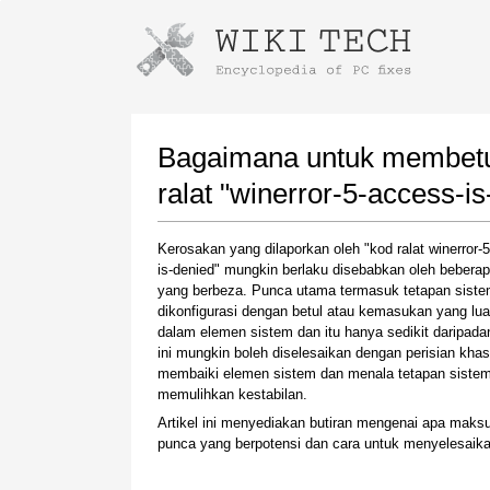
Instructions for downloading using
Launch The Installer
Bagaimana untuk membetul
ralat "winerror-5-access-is
Kerosakan yang dilaporkan oleh "kod ralat winerror-
is-denied" mungkin berlaku disebabkan oleh beberap
yang berbeza. Punca utama termasuk tetapan siste
dikonfigurasi dengan betul atau kemasukan yang lua
dalam elemen sistem dan itu hanya sedikit daripada
ini mungkin boleh diselesaikan dengan perisian kha
Once the download is complete, click on the
membaiki elemen sistem dan menala tetapan sistem
downloaded file link
memulihkan kestabilan.
Artikel ini menyediakan butiran mengenai apa maksu
punca yang berpotensi dan cara untuk menyelesaikan