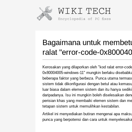
Instructions for downloading using
Launch The Installer
Bagaimana untuk membetul
ralat "error-code-0x80004
Kerosakan yang dilaporkan oleh "kod ralat error-cod
0x80004005-windows-11" mungkin berlaku disebabka
beberapa faktor yang berbeza. Punca utama termas
sistem tidak dikonfigurasi dengan betul atau kemas
luar biasa dalam elemen sistem dan itu hanya sediki
daripadanya. Isu ini mungkin boleh diselesaikan de
Once the download is complete, click on the
perisian khas yang membaiki elemen sistem dan me
downloaded file link
tetapan sistem untuk memulihkan kestabilan.
Artikel ini menyediakan butiran mengenai apa maksu
punca yang berpotensi dan cara untuk menyelesaikan