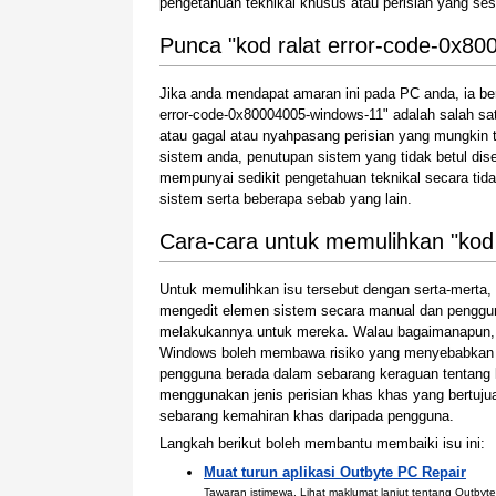
pengetahuan teknikal khusus atau perisian yang ses
Punca "kod ralat error-code-0x8
Jika anda mendapat amaran ini pada PC anda, ia be
error-code-0x80004005-windows-11" adalah salah sa
atau gagal atau nyahpasang perisian yang mungkin
sistem anda, penutupan sistem yang tidak betul dis
mempunyai sedikit pengetahuan teknikal secara ti
sistem serta beberapa sebab yang lain.
Cara-cara untuk memulihkan "kod
Untuk memulihkan isu tersebut dengan serta-mert
mengedit elemen sistem secara manual dan penggu
melakukannya untuk mereka. Walau bagaimanapun,
Windows boleh membawa risiko yang menyebabkan si
pengguna berada dalam sebarang keraguan tentang 
menggunakan jenis perisian khas khas yang bertu
sebarang kemahiran khas daripada pengguna.
Langkah berikut boleh membantu membaiki isu ini:
Muat turun aplikasi Outbyte PC Repair
Tawaran istimewa. Lihat maklumat lanjut
tentang Outbyte