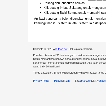
Pasang dan lancarkan aplikasi
Klik butang Imbas Sekarang untuk mengesan 
Klik butang Baiki Semua untuk membaiki ralat
Aplikasi yang sama boleh digunakan untuk menjal
kemungkinan isu sistem ini atau sistem lain darip
Hakcipta © 2026
wiki-tech.net
. Hak cipta terpelihara.
Penafian: Keadaan PC dan konfigurasi sistem anda sangat mem
Untuk memastikan bahawa anda dilindungi sepenuhnya, Outby
kerja terbaik mereka untuk membaiki isu anda. Jika tidak ber
wang balik 30 hari kami.
Tanda dagangan: Simbol Microsoft dan Windows adalah tanda d
Privacy Policy
Hubungi Kami
Bagaimana untuk Nyahpas