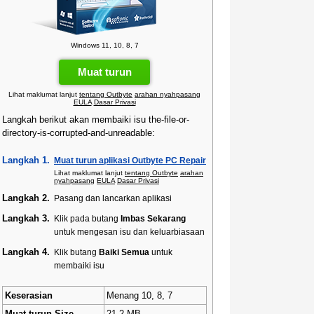
Windows 11, 10, 8, 7
Muat turun
Lihat maklumat lanjut
tentang Outbyte
arahan nyahpasang
EULA
Dasar Privasi
Langkah berikut akan membaiki isu the-file-or-
directory-is-corrupted-and-unreadable:
Langkah 1.
Muat turun aplikasi Outbyte PC Repair
Lihat maklumat lanjut
tentang Outbyte
arahan
nyahpasang
EULA
Dasar Privasi
Langkah 2.
Pasang dan lancarkan aplikasi
Langkah 3.
Klik pada butang
Imbas Sekarang
untuk mengesan isu dan keluarbiasaan
Langkah 4.
Klik butang
Baiki Semua
untuk
membaiki isu
Keserasian
Menang 10, 8, 7
Muat turun Size
21.2 MB