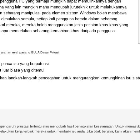
a, pengguna PC yang termaju mungkin dapat memulihkannya dengan
na yang lain mungkin mahu mengupah juruteknik untuk melakukannya
n sebarang manipulasi pada elemen sistem Windows boleh membawa
h dimulakan semula, setiap kali pengguna berada dalam sebarang
ikal mereka, mereka boleh menggunakan jenis perisian khas khas yang
tanpa memerlukan sebarang kemahiran khas daripada pengguna.
arahan nyahpasang
EULA
Dasar Privasi
punca isu yang berpotensi
 luar biasa yang ditemui
nkan langkah-langkah pencegahan untuk mengurangkan kemungkinan isu siste
pengaruhi prestasi tertentu atau mengubah hasil peningkatan keselamatan. Untuk memasti
akukan kerja terbaik mereka untuk membaiki isu anda. Jika tidak berjaya, kami akan me