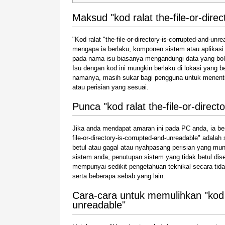
Maksud "kod ralat the-file-or-dire
"Kod ralat "the-file-or-directory-is-corrupted-and-u
mengapa ia berlaku, komponen sistem atau aplikasi
pada nama isu biasanya mengandungi data yang boleh
Isu dengan kod ini mungkin berlaku di lokasi yang 
namanya, masih sukar bagi pengguna untuk menentu
atau perisian yang sesuai.
Punca "kod ralat the-file-or-direc
Jika anda mendapat amaran ini pada PC anda, ia be
file-or-directory-is-corrupted-and-unreadable" adal
betul atau gagal atau nyahpasang perisian yang m
sistem anda, penutupan sistem yang tidak betul dis
mempunyai sedikit pengetahuan teknikal secara ti
serta beberapa sebab yang lain.
Cara-cara untuk memulihkan "kod ra
unreadable"