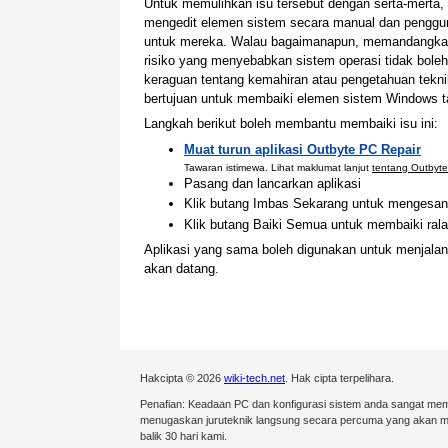
Untuk memulihkan isu tersebut dengan serta-mert
mengedit elemen sistem secara manual dan penggu
untuk mereka. Walau bagaimanapun, memandangka
risiko yang menyebabkan sistem operasi tidak bole
keraguan tentang kemahiran atau pengetahuan tekn
bertujuan untuk membaiki elemen sistem Windows 
Langkah berikut boleh membantu membaiki isu ini:
Muat turun aplikasi Outbyte PC Repair
Tawaran istimewa. Lihat maklumat lanjut
tentang Outbyte
Pasang dan lancarkan aplikasi
Klik butang Imbas Sekarang untuk mengesan 
Klik butang Baiki Semua untuk membaiki ralat
Aplikasi yang sama boleh digunakan untuk menjala
akan datang.
Hakcipta © 2026
wiki-tech.net
. Hak cipta terpelihara.
Penafian: Keadaan PC dan konfigurasi sistem anda sangat mem
menugaskan juruteknik langsung secara percuma yang akan mel
balik 30 hari kami.