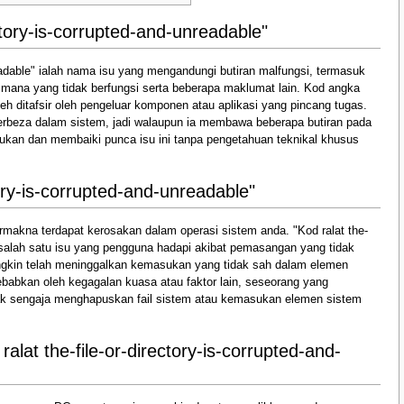
ctory-is-corrupted-and-unreadable"
nreadable" ialah nama isu yang mengandungi butiran malfungsi, termasuk
 mana yang tidak berfungsi serta beberapa maklumat lain. Kod angka
 ditafsir oleh pengeluar komponen atau aplikasi yang pincang tugas.
berbeza dalam sistem, jadi walaupun ia membawa beberapa butiran pada
kan dan membaiki punca isu ini tanpa pengetahuan teknikal khusus
tory-is-corrupted-and-unreadable"
rmakna terdapat kerosakan dalam operasi sistem anda. "Kod ralat the-
ah salah satu isu yang pengguna hadapi akibat pemasangan yang tidak
ungkin telah meninggalkan kemasukan yang tidak sah dalam elemen
ebabkan oleh kegagalan kuasa atau faktor lain, seseorang yang
dak sengaja menghapuskan fail sistem atau kemasukan elemen sistem
lat the-file-or-directory-is-corrupted-and-