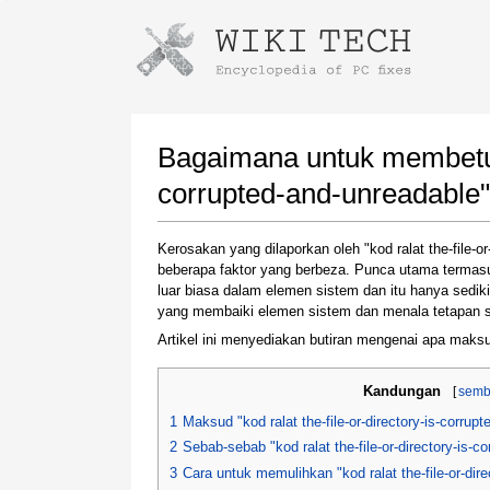
Instructions for downloading using
Launch The Installer
Bagaimana untuk membetulka
corrupted-and-unreadable"
Kerosakan yang dilaporkan oleh "kod ralat the-file-o
beberapa faktor yang berbeza. Punca utama termasu
luar biasa dalam elemen sistem dan itu hanya sediki
yang membaiki elemen sistem dan menala tetapan s
Artikel ini menyediakan butiran mengenai apa maksu
Once the download is complete, click on the
downloaded file link
Kandungan
[
semb
1
Maksud "kod ralat the-file-or-directory-is-corrup
2
Sebab-sebab "kod ralat the-file-or-directory-is-c
3
Cara untuk memulihkan "kod ralat the-file-or-dir