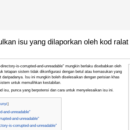
 Google Chrome
Allow To Make Changes
n isu yang dilaporkan oleh kod ralat "t
r-directory-is-corrupted-and-unreadable" mungkin berlaku disebabkan oleh
k tetapan sistem tidak dikonfigurasi dengan betul atau kemasukan yang
t daripadanya. Isu ini mungkin boleh diselesaikan dengan perisian khas
istem untuk memulihkan kestabilan.
d isu, punca yang berpotensi dan cara untuk menyelesaikan isu ini.
In the next window that pops up (UAC) click
"Yes"
to allow application to make changes
unyi
]
ted-and-unreadable"
orrupted-and-unreadable"
ectory-is-corrupted-and-unreadable"