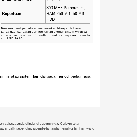
300 MHz Pemproses,
Keperluan
RAM 256 MB, 50 MB
HDD
Batasan: versi percubaan menawarkan bilangan imbasan
tanpa had, sandaran dan pemulihan elemen sistem Windows
anda secara percuma. Pendaftaran untuk versi penuh bermula
dari USD 29.95.
m ini atau sistem lain daripada muncul pada masa
kan bahawa anda dilindungi sepenuhnya, Outbyte akan
mbayar balik sepenuhnya pembelian anda mengikut jaminan wang