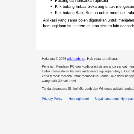
Pasang dan lancarkan aplikasi
Klik butang Imbas Sekarang untuk mengesan 
Klik butang Baiki Semua untuk membaiki ralat
Aplikasi yang sama boleh digunakan untuk menjal
kemungkinan isu sistem ini atau sistem lain darip
Hakcipta © 2026
wiki-tech.net
. Hak cipta terpelihara.
Penafian: Keadaan PC dan konfigurasi sistem anda sangat mem
Untuk memastikan bahawa anda dilindungi sepenuhnya, Outby
kerja terbaik mereka untuk membaiki isu anda. Jika tidak ber
wang balik 30 hari kami.
Tanda dagangan: Simbol Microsoft dan Windows adalah tanda d
Privacy Policy
Hubungi Kami
Bagaimana untuk Nyahpas