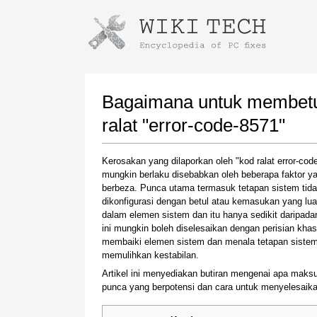
Instructions for downloading using
Launch The Installer
Bagaimana untuk membetul
ralat "error-code-8571"
Kerosakan yang dilaporkan oleh "kod ralat error-cod
mungkin berlaku disebabkan oleh beberapa faktor y
berbeza. Punca utama termasuk tetapan sistem tid
dikonfigurasi dengan betul atau kemasukan yang lua
dalam elemen sistem dan itu hanya sedikit daripada
ini mungkin boleh diselesaikan dengan perisian kha
Once the download is complete, click on the
membaiki elemen sistem dan menala tetapan sistem
downloaded file link
memulihkan kestabilan.
Artikel ini menyediakan butiran mengenai apa maksu
punca yang berpotensi dan cara untuk menyelesaikan