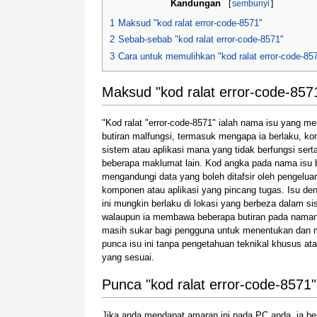
Kandungan
[
sembunyi
]
1
Maksud "kod ralat error-code-8571"
2
Sebab-sebab "kod ralat error-code-8571"
3
Cara untuk memulihkan "kod ralat error-code-85
Maksud "kod ralat error-code-857
"Kod ralat "error-code-8571" ialah nama isu yang m
butiran malfungsi, termasuk mengapa ia berlaku, k
sistem atau aplikasi mana yang tidak berfungsi sert
beberapa maklumat lain. Kod angka pada nama isu 
mengandungi data yang boleh ditafsir oleh pengeluar
komponen atau aplikasi yang pincang tugas. Isu de
ini mungkin berlaku di lokasi yang berbeza dalam sis
walaupun ia membawa beberapa butiran pada nama
masih sukar bagi pengguna untuk menentukan dan 
punca isu ini tanpa pengetahuan teknikal khusus ata
yang sesuai.
Punca "kod ralat error-code-8571"
Jika anda mendapat amaran ini pada PC anda, ia b