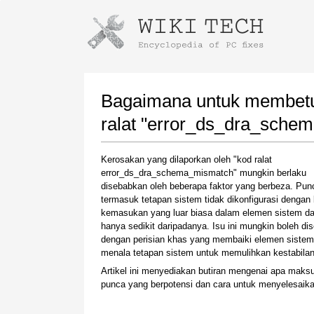
Instructions for downloading using
Launch The Installer
Bagaimana untuk membetul
ralat "error_ds_dra_sche
Kerosakan yang dilaporkan oleh "kod ralat
error_ds_dra_schema_mismatch" mungkin berlaku
disebabkan oleh beberapa faktor yang berbeza. Pu
termasuk tetapan sistem tidak dikonfigurasi dengan 
kemasukan yang luar biasa dalam elemen sistem da
hanya sedikit daripadanya. Isu ini mungkin boleh di
Once the download is complete, click on the
dengan perisian khas yang membaiki elemen sistem
downloaded file link
menala tetapan sistem untuk memulihkan kestabilan
Artikel ini menyediakan butiran mengenai apa maksu
punca yang berpotensi dan cara untuk menyelesaikan