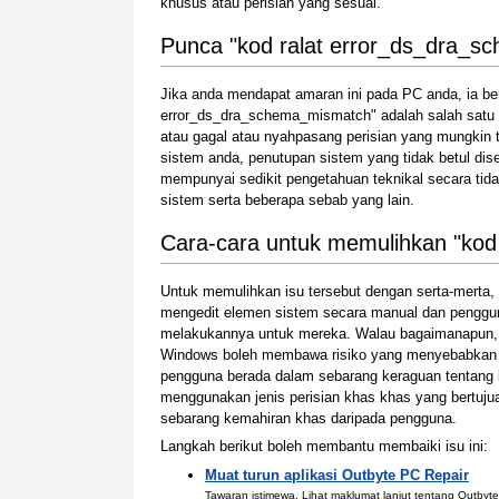
khusus atau perisian yang sesuai.
Punca "kod ralat error_ds_dra_
Jika anda mendapat amaran ini pada PC anda, ia be
error_ds_dra_schema_mismatch" adalah salah satu 
atau gagal atau nyahpasang perisian yang mungkin
sistem anda, penutupan sistem yang tidak betul dis
mempunyai sedikit pengetahuan teknikal secara ti
sistem serta beberapa sebab yang lain.
Cara-cara untuk memulihkan "kod
Untuk memulihkan isu tersebut dengan serta-mert
mengedit elemen sistem secara manual dan penggu
melakukannya untuk mereka. Walau bagaimanapun,
Windows boleh membawa risiko yang menyebabkan si
pengguna berada dalam sebarang keraguan tentang 
menggunakan jenis perisian khas khas yang bertu
sebarang kemahiran khas daripada pengguna.
Langkah berikut boleh membantu membaiki isu ini:
Muat turun aplikasi Outbyte PC Repair
Tawaran istimewa. Lihat maklumat lanjut
tentang Outbyte