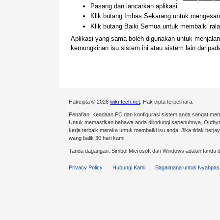
Pasang dan lancarkan aplikasi
Klik butang Imbas Sekarang untuk mengesan 
Klik butang Baiki Semua untuk membaiki ralat
Aplikasi yang sama boleh digunakan untuk menjal
kemungkinan isu sistem ini atau sistem lain darip
Hakcipta © 2026
wiki-tech.net
. Hak cipta terpelihara.
Penafian: Keadaan PC dan konfigurasi sistem anda sangat mem
Untuk memastikan bahawa anda dilindungi sepenuhnya, Outby
kerja terbaik mereka untuk membaiki isu anda. Jika tidak ber
wang balik 30 hari kami.
Tanda dagangan: Simbol Microsoft dan Windows adalah tanda d
Privacy Policy
Hubungi Kami
Bagaimana untuk Nyahpas