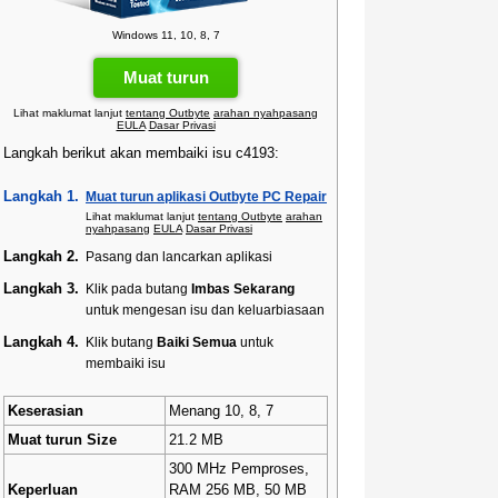
Windows 11, 10, 8, 7
Muat turun
Lihat maklumat lanjut
tentang Outbyte
arahan nyahpasang
EULA
Dasar Privasi
Langkah berikut akan membaiki isu c4193:
Langkah 1.
Muat turun aplikasi Outbyte PC Repair
Lihat maklumat lanjut
tentang Outbyte
arahan
nyahpasang
EULA
Dasar Privasi
Langkah 2.
Pasang dan lancarkan aplikasi
Langkah 3.
Klik pada butang
Imbas Sekarang
untuk mengesan isu dan keluarbiasaan
Langkah 4.
Klik butang
Baiki Semua
untuk
membaiki isu
Keserasian
Menang 10, 8, 7
Muat turun Size
21.2 MB
300 MHz Pemproses,
Keperluan
RAM 256 MB, 50 MB