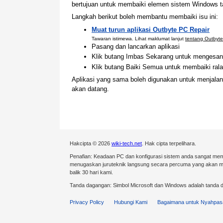
bertujuan untuk membaiki elemen sistem Windows 
Langkah berikut boleh membantu membaiki isu ini:
Muat turun aplikasi Outbyte PC Repair
Tawaran istimewa. Lihat maklumat lanjut
tentang Outbyte
Pasang dan lancarkan aplikasi
Klik butang Imbas Sekarang untuk mengesan 
Klik butang Baiki Semua untuk membaiki ralat
Aplikasi yang sama boleh digunakan untuk menjala
akan datang.
Hakcipta © 2026
wiki-tech.net
. Hak cipta terpelihara.
Penafian: Keadaan PC dan konfigurasi sistem anda sangat mem
menugaskan juruteknik langsung secara percuma yang akan mel
balik 30 hari kami.
Tanda dagangan: Simbol Microsoft dan Windows adalah tanda d
Privacy Policy
Hubungi Kami
Bagaimana untuk Nyahpas