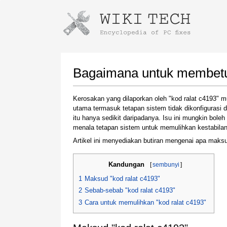
Instructions for downloading using
Launch The Installer
Bagaimana untuk membetulk
Kerosakan yang dilaporkan oleh "kod ralat c4193" 
utama termasuk tetapan sistem tidak dikonfigurasi
itu hanya sedikit daripadanya. Isu ini mungkin bol
menala tetapan sistem untuk memulihkan kestabilan
Artikel ini menyediakan butiran mengenai apa maksu
Kandungan
[
sembunyi
]
Once the download is complete, click on the
downloaded file link
1
Maksud "kod ralat c4193"
2
Sebab-sebab "kod ralat c4193"
3
Cara untuk memulihkan "kod ralat c4193"