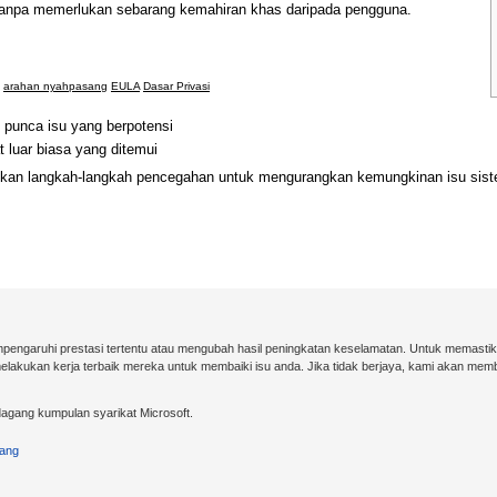
tanpa memerlukan sebarang kemahiran khas daripada pengguna.
arahan nyahpasang
EULA
Dasar Privasi
punca isu yang berpotensi
 luar biasa yang ditemui
nkan langkah-langkah pencegahan untuk mengurangkan kemungkinan isu siste
pengaruhi prestasi tertentu atau mengubah hasil peningkatan keselamatan. Untuk memasti
akukan kerja terbaik mereka untuk membaiki isu anda. Jika tidak berjaya, kami akan me
agang kumpulan syarikat Microsoft.
ang