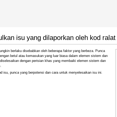
 Google Chrome
Allow To Make Changes
an isu yang dilaporkan oleh kod ralat
mungkin berlaku disebabkan oleh beberapa faktor yang berbeza. Punca
 dengan betul atau kemasukan yang luar biasa dalam elemen sistem dan
eh diselesaikan dengan perisian khas yang membaiki elemen sistem dan
.
d isu, punca yang berpotensi dan cara untuk menyelesaikan isu ini.
In the next window that pops up (UAC) click
"Yes"
to allow application to make changes