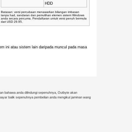
HDD
Batasan: versi percubaan menawarkan bilangan imbasan
tanpa had, sandaran dan pemulihan elemen sistem Windows
anda secara percuma. Pendaftaran untuk versi penuh bermula
dari USD 29.95.
m ini atau sistem lain daripada muncul pada masa
kan bahawa anda dilindungi sepenuhnya, Outbyte akan
mbayar balik sepenuhnya pembelian anda mengikut jaminan wang