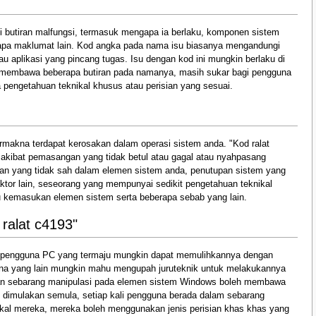
i butiran malfungsi, termasuk mengapa ia berlaku, komponen sistem
erapa maklumat lain. Kod angka pada nama isu biasanya mengandungi
au aplikasi yang pincang tugas. Isu dengan kod ini mungkin berlaku di
ia membawa beberapa butiran pada namanya, masih sukar bagi pengguna
 pengetahuan teknikal khusus atau perisian yang sesuai.
rmakna terdapat kerosakan dalam operasi sistem anda. "Kod ralat
 akibat pemasangan yang tidak betul atau gagal atau nyahpasang
an yang tidak sah dalam elemen sistem anda, penutupan sistem yang
aktor lain, seseorang yang mempunyai sedikit pengetahuan teknikal
u kemasukan elemen sistem serta beberapa sebab yang lain.
ralat c4193"
a, pengguna PC yang termaju mungkin dapat memulihkannya dengan
na yang lain mungkin mahu mengupah juruteknik untuk melakukannya
n sebarang manipulasi pada elemen sistem Windows boleh membawa
h dimulakan semula, setiap kali pengguna berada dalam sebarang
ikal mereka, mereka boleh menggunakan jenis perisian khas khas yang