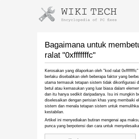
Instructions for downloading using
Launch The Installer
Bagaimana untuk membetul
ralat "0xfffffffc"
Kerosakan yang dilaporkan oleh "kod ralat 0xfffffffc
berlaku disebabkan oleh beberapa faktor yang berb
utama termasuk tetapan sistem tidak dikonfigurasi 
betul atau kemasukan yang luar biasa dalam eleme
dan itu hanya sedikit daripadanya. Isu ini mungkin b
diselesaikan dengan perisian khas yang membaiki 
Once the download is complete, click on the
sistem dan menala tetapan sistem untuk memulihka
downloaded file link
kestabilan.
Artikel ini menyediakan butiran mengenai apa maksu
punca yang berpotensi dan cara untuk menyelesaikan