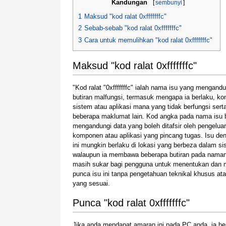
Kandungan
[
sembunyi
]
1
Maksud "kod ralat 0xfffffffc"
2
Sebab-sebab "kod ralat 0xfffffffc"
3
Cara untuk memulihkan "kod ralat 0xfffffffc"
Maksud "kod ralat 0xfffffffc"
"Kod ralat "0xfffffffc" ialah nama isu yang mengandu
butiran malfungsi, termasuk mengapa ia berlaku, k
sistem atau aplikasi mana yang tidak berfungsi sert
beberapa maklumat lain. Kod angka pada nama isu 
mengandungi data yang boleh ditafsir oleh pengeluar
komponen atau aplikasi yang pincang tugas. Isu de
ini mungkin berlaku di lokasi yang berbeza dalam sis
walaupun ia membawa beberapa butiran pada nama
masih sukar bagi pengguna untuk menentukan dan 
punca isu ini tanpa pengetahuan teknikal khusus ata
yang sesuai.
Punca "kod ralat 0xfffffffc"
Jika anda mendapat amaran ini pada PC anda, ia b