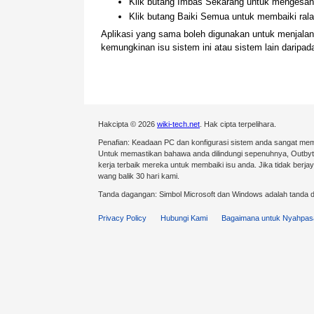
Klik butang Imbas Sekarang untuk mengesan 
Klik butang Baiki Semua untuk membaiki ralat
Aplikasi yang sama boleh digunakan untuk menjal
kemungkinan isu sistem ini atau sistem lain darip
Hakcipta © 2026
wiki-tech.net
. Hak cipta terpelihara.
Penafian: Keadaan PC dan konfigurasi sistem anda sangat mem
Untuk memastikan bahawa anda dilindungi sepenuhnya, Outby
kerja terbaik mereka untuk membaiki isu anda. Jika tidak ber
wang balik 30 hari kami.
Tanda dagangan: Simbol Microsoft dan Windows adalah tanda d
Privacy Policy
Hubungi Kami
Bagaimana untuk Nyahpas