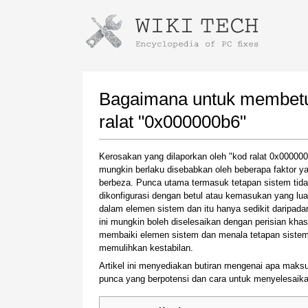
Instructions for downloading using
Launch The Installer
Bagaimana untuk membetul
ralat "0x000000b6"
Kerosakan yang dilaporkan oleh "kod ralat 0x00000
mungkin berlaku disebabkan oleh beberapa faktor y
berbeza. Punca utama termasuk tetapan sistem tid
dikonfigurasi dengan betul atau kemasukan yang lua
dalam elemen sistem dan itu hanya sedikit daripada
ini mungkin boleh diselesaikan dengan perisian kha
Once the download is complete, click on the
membaiki elemen sistem dan menala tetapan sistem
downloaded file link
memulihkan kestabilan.
Artikel ini menyediakan butiran mengenai apa maksu
punca yang berpotensi dan cara untuk menyelesaikan