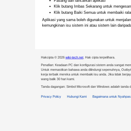
Pasang dan lancarkan aplikasi
Klik butang Imbas Sekarang untuk mengesan 
Klik butang Baiki Semua untuk membaiki ralat
Aplikasi yang sama boleh digunakan untuk menjal
kemungkinan isu sistem ini atau sistem lain darip
Hakcipta © 2026
wiki-tech.net
. Hak cipta terpelihara.
Penafian: Keadaan PC dan konfigurasi sistem anda sangat mem
Untuk memastikan bahawa anda dilindungi sepenuhnya, Outby
kerja terbaik mereka untuk membaiki isu anda. Jika tidak ber
wang balik 30 hari kami.
Tanda dagangan: Simbol Microsoft dan Windows adalah tanda d
Privacy Policy
Hubungi Kami
Bagaimana untuk Nyahpas