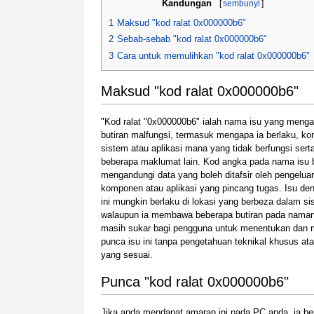
Kandungan
[
sembunyi
]
1
Maksud "kod ralat 0x000000b6"
2
Sebab-sebab "kod ralat 0x000000b6"
3
Cara untuk memulihkan "kod ralat 0x000000b6"
Maksud "kod ralat 0x000000b6"
"Kod ralat "0x000000b6" ialah nama isu yang meng
butiran malfungsi, termasuk mengapa ia berlaku, k
sistem atau aplikasi mana yang tidak berfungsi sert
beberapa maklumat lain. Kod angka pada nama isu 
mengandungi data yang boleh ditafsir oleh pengeluar
komponen atau aplikasi yang pincang tugas. Isu de
ini mungkin berlaku di lokasi yang berbeza dalam sis
walaupun ia membawa beberapa butiran pada nama
masih sukar bagi pengguna untuk menentukan dan 
punca isu ini tanpa pengetahuan teknikal khusus ata
yang sesuai.
Punca "kod ralat 0x000000b6"
Jika anda mendapat amaran ini pada PC anda, ia b